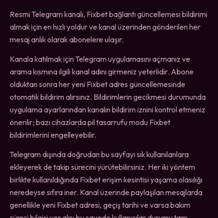
Resmi Telegram kanalı, Fixbet bağlantı güncellemesi bildirimi
almak için en hızlı yoldur ve kanal üzerinden gönderilen her
mesaj anlık olarak abonelere ulaşır.
Kanala katılmak için Telegram uygulamasını açmanız ve
arama kısmına ilgili kanal adını girmeniz yeterlidir. Abone
olduktan sonra her yeni Fixbet adres güncellemesinde
otomatik bildirim alırsınız. Bildirimlerin gecikmesi durumunda
uygulama ayarlarından kanalın bildirim iznini kontrol etmeniz
önerilir; bazı cihazlarda pil tasarrufu modu Fixbet
bildirimlerini engelleyebilir.
Telegram dışında doğrudan bu sayfayı sık kullanılanlara
ekleyerek de takip sürecini yürütebilirsiniz. Her iki yöntem
birlikte kullanıldığında Fixbet erişim kesintisi yaşama olasılığı
neredeyse sıfıra iner. Kanal üzerinde paylaşılan mesajlarda
genellikle yeni Fixbet adresi, geçiş tarihi ve varsa bakım
süresi bilgisi yer alır; bu sayede kullanıcılar durumu tam