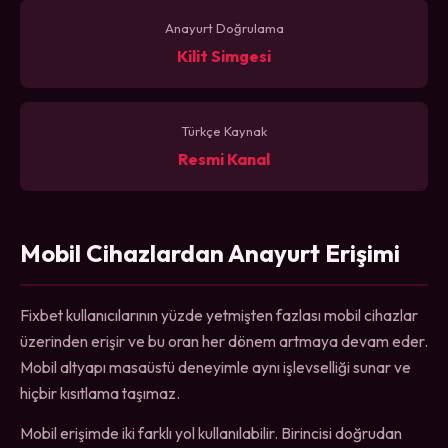
Anayurt Doğrulama
Kilit Simgesi
Türkçe Kaynak
Resmi Kanal
Mobil Cihazlardan Anayurt Erişimi
Fixbet kullanıcılarının yüzde yetmişten fazlası mobil cihazlar
üzerinden erişir ve bu oran her dönem artmaya devam eder.
Mobil altyapı masaüstü deneyimle aynı işlevselliği sunar ve
hiçbir kısıtlama taşımaz.
Mobil erişimde iki farklı yol kullanılabilir. Birincisi doğrudan