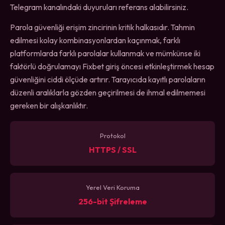
Telegram kanalındaki duyuruları referans alabilirsiniz.
Parola güvenliği erişim zincirinin kritik halkasıdır. Tahmin
edilmesi kolay kombinasyonlardan kaçınmak, farklı
platformlarda farklı parolalar kullanmak ve mümkünse iki
faktörlü doğrulamayı Fixbet giriş öncesi etkinleştirmek hesap
güvenliğini ciddi ölçüde artırır. Tarayıcıda kayıtlı parolaların
düzenli aralıklarla gözden geçirilmesi de ihmal edilmemesi
gereken bir alışkanlıktır.
Protokol
HTTPS / SSL
Yerel Veri Koruma
256-bit Şifreleme