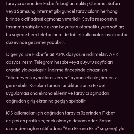
tarayıcı üzerinden Fixbet'e bağlanmaktır; Chrome, Safari
veya Samsung Internet gibi güncel tarayıcıların herhangi
birinde aktif adresi açmanız yeterlidir. Sayfa responsive
tasarıma sahiptir ve ekran boyutuna otomatik uyum sağlar;
bu sayede hem telefon hem de tablet kullanıcıları aynı konfor
düzeyinde gezinme yapabilir.
Diğer yol ise Fixbet'e ait APK dosyasını indirmektir. APK
dosyası resmi Telegram hesabı veya duyuru sayfaları
aracılığıyla paylaşılır. İndirme öncesinde cihazınızın
"bilinmeyen kaynaklara izin ver" ayarını etkinleştirmeniz
gerekebilir. Kurulum tamamlandıktan sonra Fixbet
uygulaması ana ekrana eklenir ve tarayıcı açmadan
doğrudan giriş ekranına geçiş yapılabilir.
iOS kullanıcıları için doğrudan tarayıcı üzerinden Fixbet
erişimi en pratik seçenek olmaya devam eder. Safari
üzerinden açılan aktif adresi "Ana Ekrana Ekle" seçeneğiyle