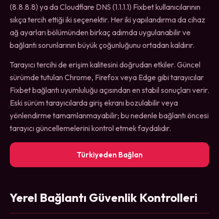
(8.8.8.8) ya da Cloudflare DNS (1.1.1.1) Fixbet kullanıcılarının
sıkça tercih ettiği iki seçenektir. Her iki yapılandırma da cihaz
ağ ayarları bölümünden birkaç adımda uygulanabilir ve
bağlantı sorunlarının büyük çoğunluğunu ortadan kaldırır.
Tarayıcı tercihi de erişim kalitesini doğrudan etkiler. Güncel
sürümde tutulan Chrome, Firefox veya Edge gibi tarayıcılar
Fixbet bağlantı uyumluluğu açısından en stabil sonuçları verir.
Eski sürüm tarayıcılarda giriş ekranı bozulabilir veya
yönlendirme tamamlanmayabilir; bu nedenle bağlantı öncesi
tarayıcı güncellemelerini kontrol etmek faydalıdır.
Türkiyeden Bağlan
Yerel Bağlantı Güvenlik Kontrolleri