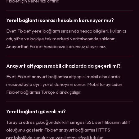
Fixbet için yerel hızı artırır.
Yerel bağlantı sonrası hesabım korunuyor mu?
Evet, Fixbet yerel bağlantı sırasında hesap bilgileri, kullanıcı
adı, şifre ve bakiye tek merkezi veritabanında saklanır.
Anayurttan Fixbet hesabınıza sorunsuz ulaşırsınız.
Anayurt altyapısı mobil cihazlarda da geçerli mi?
Evet, Fixbet anayurt bağlantısı altyapısı mobil cihazlarda
masaüstüyle aynı yerel deneyimi sunar. Mobil tarayıcıdan
Fixbet bağlantısı Türkçe olarak çalışır.
Yerel bağlantı güvenli mi?
Tarayıcı adres çubuğundaki kilit simgesi SSL sertifikasının aktif
olduğunu gösterir. Fixbet anayurt bağlantısı HTTPS
protokolüyle sunulur ve veri iletimi şifreli tutulur.