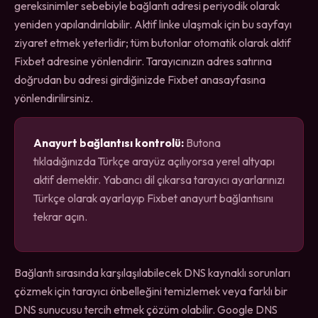
gereksinimler sebebiyle bağlantı adresi periyodik olarak
yeniden yapılandırılabilir. Aktif linke ulaşmak için bu sayfayı
ziyaret etmek yeterlidir; tüm butonlar otomatik olarak aktif
Fixbet adresine yönlendirir. Tarayıcınızın adres satırına
doğrudan bu adresi girdiğinizde Fixbet anasayfasına
yönlendirilirsiniz.
Anayurt bağlantısı kontrolü:
Butona
tıkladığınızda Türkçe arayüz açılıyorsa yerel altyapı
aktif demektir. Yabancı dil çıkarsa tarayıcı ayarlarınızı
Türkçe olarak ayarlayıp Fixbet anayurt bağlantısını
tekrar açın.
Bağlantı sırasında karşılaşılabilecek DNS kaynaklı sorunları
çözmek için tarayıcı önbelleğini temizlemek veya farklı bir
DNS sunucusu tercih etmek çözüm olabilir. Google DNS