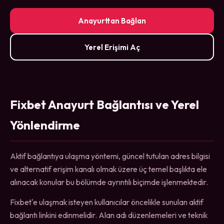
Anayurttan Bağlan
Yerel Erişimi Aç
Fixbet Anayurt Bağlantısı ve Yerel
Yönlendirme
Aktif bağlantıya ulaşma yöntemi, güncel tutulan adres bilgisi
ve alternatif erişim kanalı olmak üzere üç temel başlıkta ele
alınacak konular bu bölümde ayrıntılı biçimde işlenmektedir.
Fixbet'e ulaşmak isteyen kullanıcılar öncelikle sunulan aktif
bağlantı linkini edinmelidir. Alan adı düzenlemeleri ve teknik