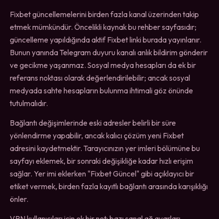
Fixbet güncellemelerini birden fazla kanal üzerinden takip
etmek mümkündür. Öncelikli kaynak bu rehber sayfasıdır;
güncelleme yapıldığında aktif Fixbet linki burada yayınlanır.
Bunun yanında Telegram duyuru kanalı anlık bildirim gönderir
ve gecikme yaşanmaz. Sosyal medya hesapları da ek bir
referans noktası olarak değerlendirilebilir; ancak sosyal
medyada sahte hesapların bulunma ihtimali göz önünde
tutulmalıdır.
Bağlantı değişimlerinde eski adresler belirli bir süre
yönlendirme yapabilir, ancak kalıcı çözüm yeni Fixbet
adresini kaydetmektir. Tarayıcınızın yer imleri bölümüne bu
sayfayı eklemek, bir sonraki değişikliğe kadar hızlı erişim
sağlar. Yer imi eklerken "Fixbet Güncel" gibi açıklayıcı bir
etiket vermek, birden fazla kayıtlı bağlantı arasında karışıklığı
önler.
VPN kullanıcıları için ek bir not: bazı sanal ağ ayarları