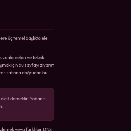
zere üç temel başlıkta ele
 düzenlemeleri ve teknik
aşmak için bu sayfayı ziyaret
dres satırına doğrudan bu
 aktif demektir. Yabancı
n.
mizlemek veya farklı bir DNS