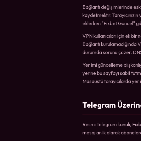
Bağlantı değişimlerinde eski
kaydetmektir. Tarayıcınızın 
eklerken "Fixbet Güncel" gibi
VPN kullanıcıları için ek bir
Bağlantı kurulamadığında V
durumda sorunu çözer. DNS 
Yer imi güncelleme alışkanl
yerine bu sayfayı sabit tutma
Masaüstü tarayıcılarda yer i
Telegram Üzerin
Resmi Telegram kanalı, Fixbe
mesaj anlık olarak abonelere