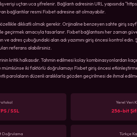
 alışverişi uçtan uca şifrelenir. Bağlantı adresinin URL yapısında "http
yan bağlantılar resmi Fixbet adresine ait olmayabilir.
 özellikle dikkatli olmak gerekir. Orijinaline benzeyen sahte giriş sayf
ni ele geçirmek amacıyla tasarlanır. Fixbet bağlantısını her zaman güv
 alın ve adres çubuğundaki alan adı yazımını giriş öncesi kontrol edin
arı referans alabilirsiniz.
irinin kritik halkasıdır. Tahmin edilmesi kolay kombinasyonlardan kaç
e mümkünse iki faktörlü doğrulamayı Fixbet giriş öncesi etkinleştirm
ayıtlı parolaların düzenli aralıklarla gözden geçirilmesi de ihmal edi
rotokol
Yerel Veri
PS / SSL
256-bit Şi
t Doğrulama
Türkçe K