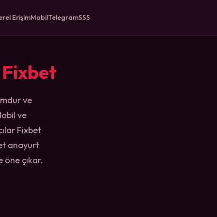
erel Erişim
Mobil
Telegram
SSS
e
Fixbet
ormdur ve
obil ve
ılar Fixbet
bet anayurt
e öne çıkar.