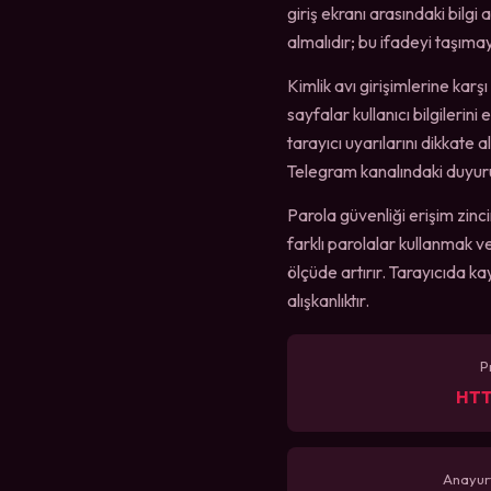
giriş ekranı arasındaki bilgi
almalıdır; bu ifadeyi taşıma
Kimlik avı girişimlerine karşı
sayfalar kullanıcı bilgileri
tarayıcı uyarılarını dikkate
Telegram kanalındaki duyurul
Parola güvenliği erişim zinc
farklı parolalar kullanmak v
ölçüde artırır. Tarayıcıda k
alışkanlıktır.
P
HTT
Anayur