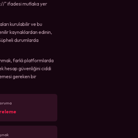
s://" ifadesi mutlaka yer
aları kurulabilir ve bu
enilir kaynaklardan edinin,
. Şüpheli durumlarda
ınmak, farklı platformlarda
ek hesap güvenliğini ciddi
lmemesi gereken bir
 Koruma
freleme
aynak