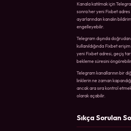
Kanala katılmak için Telegr
sonra her yeni Fixbet adres
ayarlarından kanalın bildirim
engelleyebilir.
Telegram dışında doğrudan bu 
kullanıldığında Fixbet erişim
yeni Fixbet adresi, geçiş tar
bekleme süresini öngörebilir
Telegram kanallarının bir d
linklerin ne zaman kapandığı
ancak ara sıra kontrol etmek 
olarak açabilir.
Sıkça Sorulan So