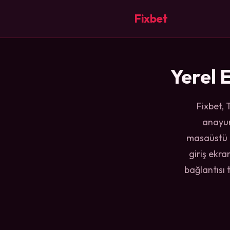
Fixbet
Yerel 
Fixbet, 
anayur
masaüstü c
giriş ekra
bağlantısı 