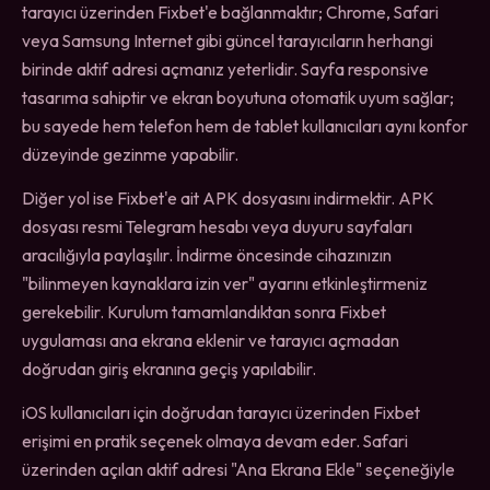
tarayıcı üzerinden Fixbet'e bağlanmaktır; Chrome, Safari
veya Samsung Internet gibi güncel tarayıcıların herhangi
birinde aktif adresi açmanız yeterlidir. Sayfa responsive
tasarıma sahiptir ve ekran boyutuna otomatik uyum sağlar;
bu sayede hem telefon hem de tablet kullanıcıları aynı konfor
düzeyinde gezinme yapabilir.
Diğer yol ise Fixbet'e ait APK dosyasını indirmektir. APK
dosyası resmi Telegram hesabı veya duyuru sayfaları
aracılığıyla paylaşılır. İndirme öncesinde cihazınızın
"bilinmeyen kaynaklara izin ver" ayarını etkinleştirmeniz
gerekebilir. Kurulum tamamlandıktan sonra Fixbet
uygulaması ana ekrana eklenir ve tarayıcı açmadan
doğrudan giriş ekranına geçiş yapılabilir.
iOS kullanıcıları için doğrudan tarayıcı üzerinden Fixbet
erişimi en pratik seçenek olmaya devam eder. Safari
üzerinden açılan aktif adresi "Ana Ekrana Ekle" seçeneğiyle