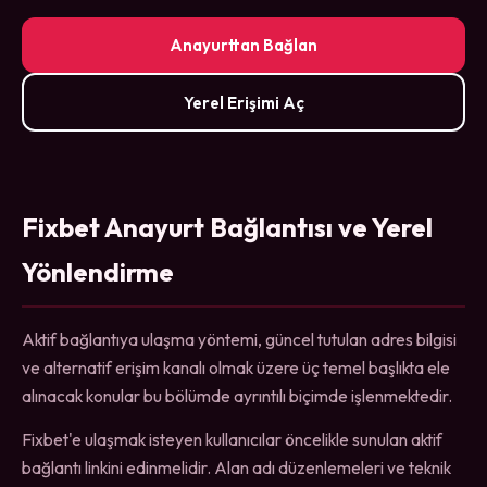
Anayurttan Bağlan
Yerel Erişimi Aç
Fixbet Anayurt Bağlantısı ve Yerel
Yönlendirme
Aktif bağlantıya ulaşma yöntemi, güncel tutulan adres bilgisi
ve alternatif erişim kanalı olmak üzere üç temel başlıkta ele
alınacak konular bu bölümde ayrıntılı biçimde işlenmektedir.
Fixbet'e ulaşmak isteyen kullanıcılar öncelikle sunulan aktif
bağlantı linkini edinmelidir. Alan adı düzenlemeleri ve teknik