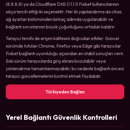
(8.8.8.8) ya da Cloudflare DNS (1.1.1.1) Fixbet kullanıcılarının
sıkça tercih ettiği iki seçenektir. Her iki yapılandırma da cihaz
ağ ayarları bölümünden birkaç adımda uygulanabilir ve
bağlantı sorunlarının büyük çoğunluğunu ortadan kaldırır.
Tarayıcı tercihi de erişim kalitesini doğrudan etkiler. Güncel
sürümde tutulan Chrome, Firefox veya Edge gibi tarayıcılar
Fixbet bağlantı uyumluluğu açısından en stabil sonuçları verir.
Eski sürüm tarayıcılarda giriş ekranı bozulabilir veya
yönlendirme tamamlanmayabilir; bu nedenle bağlantı öncesi
tarayıcı güncellemelerini kontrol etmek faydalıdır.
Türkiyeden Bağlan
Yerel Bağlantı Güvenlik Kontrolleri