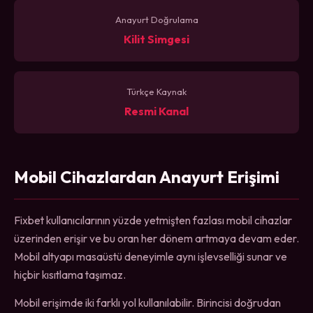
Anayurt Doğrulama
Kilit Simgesi
Türkçe Kaynak
Resmi Kanal
Mobil Cihazlardan Anayurt Erişimi
Fixbet kullanıcılarının yüzde yetmişten fazlası mobil cihazlar
üzerinden erişir ve bu oran her dönem artmaya devam eder.
Mobil altyapı masaüstü deneyimle aynı işlevselliği sunar ve
hiçbir kısıtlama taşımaz.
Mobil erişimde iki farklı yol kullanılabilir. Birincisi doğrudan