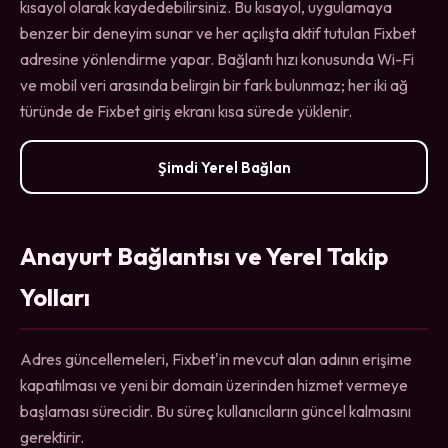
kısayol olarak kaydedebilirsiniz. Bu kısayol, uygulamaya
benzer bir deneyim sunar ve her açılışta aktif tutulan Fixbet
adresine yönlendirme yapar. Bağlantı hızı konusunda Wi-Fi
ve mobil veri arasında belirgin bir fark bulunmaz; her iki ağ
türünde de Fixbet giriş ekranı kısa sürede yüklenir.
Şimdi Yerel Bağlan
Anayurt Bağlantısı ve Yerel Takip
Yolları
Adres güncellemeleri, Fixbet'in mevcut alan adının erişime
kapatılması ve yeni bir domain üzerinden hizmet vermeye
başlaması sürecidir. Bu süreç kullanıcıların güncel kalmasını
gerektirir.