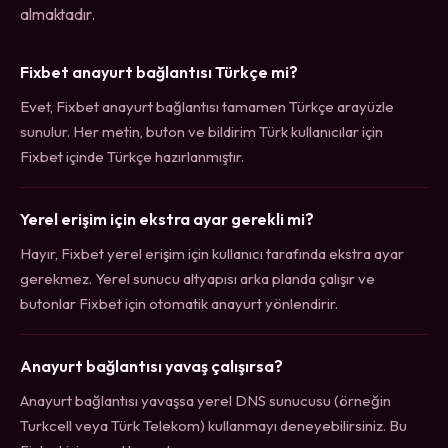
almaktadır.
Fixbet anayurt bağlantısı Türkçe mi?
Evet, Fixbet anayurt bağlantısı tamamen Türkçe arayüzle
sunulur. Her metin, buton ve bildirim Türk kullanıcılar için
Fixbet içinde Türkçe hazırlanmıştır.
Yerel erişim için ekstra ayar gerekli mi?
Hayır, Fixbet yerel erişim için kullanıcı tarafında ekstra ayar
gerekmez. Yerel sunucu altyapısı arka planda çalışır ve
butonlar Fixbet için otomatik anayurt yönlendirir.
Anayurt bağlantısı yavaş çalışırsa?
Anayurt bağlantısı yavaşsa yerel DNS sunucusu (örneğin
Turkcell veya Türk Telekom) kullanmayı deneyebilirsiniz. Bu