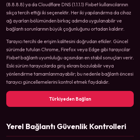
(8.8.8.8) ya da Cloudflare DNS (1.1.1.1) Fixbet kullanıcılarının
sıkça tercih ettiği iki seçenektir. Her iki yapılandırma da cihaz
ağ ayarları bölümünden birkaç adımda uygulanabilir ve
bağlantı sorunlarının büyük çoğunluğunu ortadan kaldırır.
Tarayıcı tercihi de erişim kalitesini doğrudan etkiler. Güncel
sürümde tutulan Chrome, Firefox veya Edge gibi tarayıcılar
Fixbet bağlantı uyumluluğu açısından en stabil sonuçları verir.
Eski sürüm tarayıcılarda giriş ekranı bozulabilir veya
yönlendirme tamamlanmayabilir; bu nedenle bağlantı öncesi
tarayıcı güncellemelerini kontrol etmek faydalıdır.
Türkiyeden Bağlan
Yerel Bağlantı Güvenlik Kontrolleri