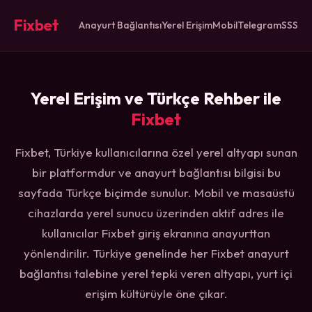
Fixbet
Anayurt Bağlantısı
Yerel Erişim
Mobil
Telegram
SSS
Yerel Erişim ve Türkçe Rehber ile
Fixbet
Fixbet, Türkiye kullanıcılarına özel yerel altyapı sunan
bir platformdur ve anayurt bağlantısı bilgisi bu
sayfada Türkçe biçimde sunulur. Mobil ve masaüstü
cihazlarda yerel sunucu üzerinden aktif adres ile
kullanıcılar Fixbet giriş ekranına anayurttan
yönlendirilir. Türkiye genelinde her Fixbet anayurt
bağlantısı talebine yerel tepki veren altyapı, yurt içi
erişim kültürüyle öne çıkar.