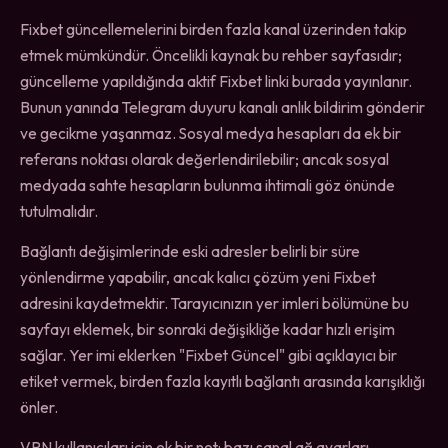
Fixbet güncellemelerini birden fazla kanal üzerinden takip
etmek mümkündür. Öncelikli kaynak bu rehber sayfasıdır;
güncelleme yapıldığında aktif Fixbet linki burada yayınlanır.
Bunun yanında Telegram duyuru kanalı anlık bildirim gönderir
ve gecikme yaşanmaz. Sosyal medya hesapları da ek bir
referans noktası olarak değerlendirilebilir; ancak sosyal
medyada sahte hesapların bulunma ihtimali göz önünde
tutulmalıdır.
Bağlantı değişimlerinde eski adresler belirli bir süre
yönlendirme yapabilir, ancak kalıcı çözüm yeni Fixbet
adresini kaydetmektir. Tarayıcınızın yer imleri bölümüne bu
sayfayı eklemek, bir sonraki değişikliğe kadar hızlı erişim
sağlar. Yer imi eklerken "Fixbet Güncel" gibi açıklayıcı bir
etiket vermek, birden fazla kayıtlı bağlantı arasında karışıklığı
önler.
VPN kullanıcıları için ek bir not: bazı sanal ağ ayarları