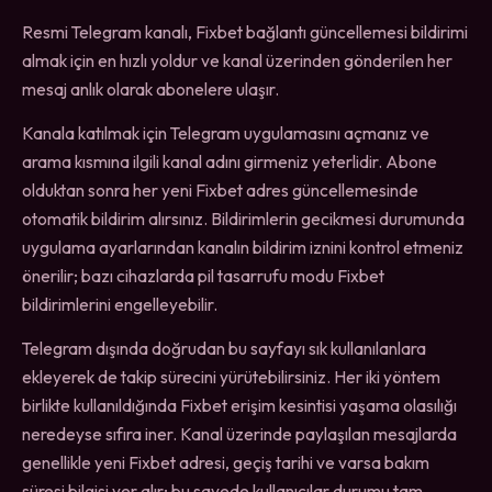
Resmi Telegram kanalı, Fixbet bağlantı güncellemesi bildirimi
almak için en hızlı yoldur ve kanal üzerinden gönderilen her
mesaj anlık olarak abonelere ulaşır.
Kanala katılmak için Telegram uygulamasını açmanız ve
arama kısmına ilgili kanal adını girmeniz yeterlidir. Abone
olduktan sonra her yeni Fixbet adres güncellemesinde
otomatik bildirim alırsınız. Bildirimlerin gecikmesi durumunda
uygulama ayarlarından kanalın bildirim iznini kontrol etmeniz
önerilir; bazı cihazlarda pil tasarrufu modu Fixbet
bildirimlerini engelleyebilir.
Telegram dışında doğrudan bu sayfayı sık kullanılanlara
ekleyerek de takip sürecini yürütebilirsiniz. Her iki yöntem
birlikte kullanıldığında Fixbet erişim kesintisi yaşama olasılığı
neredeyse sıfıra iner. Kanal üzerinde paylaşılan mesajlarda
genellikle yeni Fixbet adresi, geçiş tarihi ve varsa bakım
süresi bilgisi yer alır; bu sayede kullanıcılar durumu tam