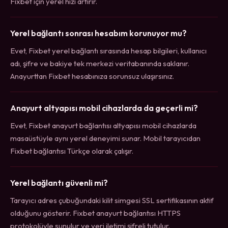
Fixbet için yerel hızı artırır.
Yerel bağlantı sonrası hesabım korunuyor mu?
Evet, Fixbet yerel bağlantı sırasında hesap bilgileri, kullanıcı
adı, şifre ve bakiye tek merkezi veritabanında saklanır.
Anayurttan Fixbet hesabınıza sorunsuz ulaşırsınız.
Anayurt altyapısı mobil cihazlarda da geçerli mi?
Evet, Fixbet anayurt bağlantısı altyapısı mobil cihazlarda
masaüstüyle aynı yerel deneyimi sunar. Mobil tarayıcıdan
Fixbet bağlantısı Türkçe olarak çalışır.
Yerel bağlantı güvenli mi?
Tarayıcı adres çubuğundaki kilit simgesi SSL sertifikasının aktif
olduğunu gösterir. Fixbet anayurt bağlantısı HTTPS
protokolüyle sunulur ve veri iletimi şifreli tutulur.