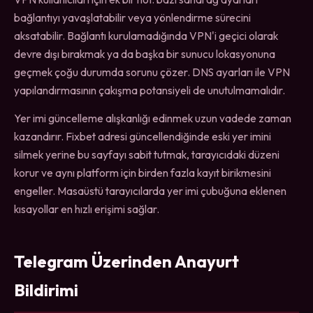
bağlantıyı yavaşlatabilir veya yönlendirme sürecini
aksatabilir. Bağlantı kurulamadığında VPN'i geçici olarak
devre dışı bırakmak ya da başka bir sunucu lokasyonuna
geçmek çoğu durumda sorunu çözer. DNS ayarları ile VPN
yapılandırmasının çakışma potansiyeli de unutulmamalıdır.
Yer imi güncelleme alışkanlığı edinmek uzun vadede zaman
kazandırır. Fixbet adresi güncellendiğinde eski yer imini
silmek yerine bu sayfayı sabit tutmak, tarayıcıdaki düzeni
korur ve aynı platform için birden fazla kayıt birikmesini
engeller. Masaüstü tarayıcılarda yer imi çubuğuna eklenen
kısayollar en hızlı erişimi sağlar.
Telegram Üzerinden Anayurt
Bildirimi