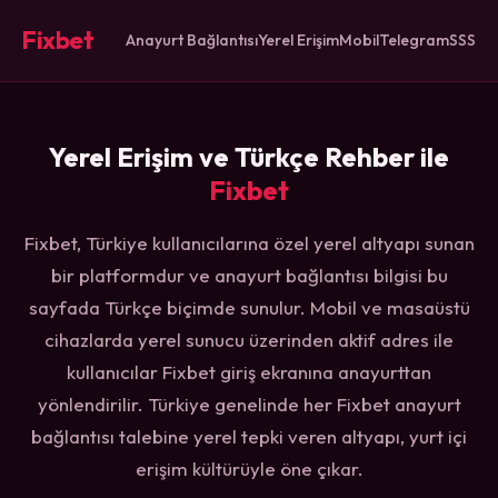
Fixbet
Anayurt Bağlantısı
Yerel Erişim
Mobil
Telegram
SSS
Yerel Erişim ve Türkçe Rehber ile
Fixbet
Fixbet, Türkiye kullanıcılarına özel yerel altyapı sunan
bir platformdur ve anayurt bağlantısı bilgisi bu
sayfada Türkçe biçimde sunulur. Mobil ve masaüstü
cihazlarda yerel sunucu üzerinden aktif adres ile
kullanıcılar Fixbet giriş ekranına anayurttan
yönlendirilir. Türkiye genelinde her Fixbet anayurt
bağlantısı talebine yerel tepki veren altyapı, yurt içi
erişim kültürüyle öne çıkar.