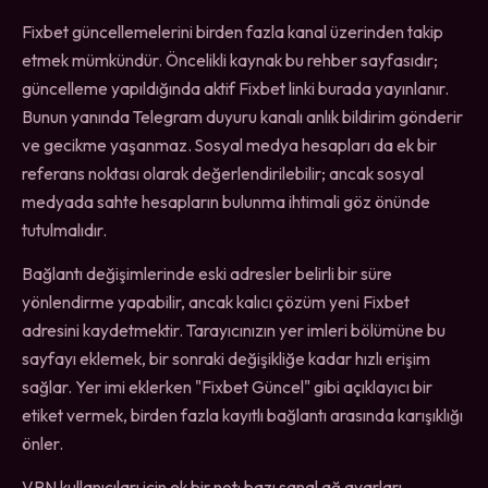
Fixbet güncellemelerini birden fazla kanal üzerinden takip
etmek mümkündür. Öncelikli kaynak bu rehber sayfasıdır;
güncelleme yapıldığında aktif Fixbet linki burada yayınlanır.
Bunun yanında Telegram duyuru kanalı anlık bildirim gönderir
ve gecikme yaşanmaz. Sosyal medya hesapları da ek bir
referans noktası olarak değerlendirilebilir; ancak sosyal
medyada sahte hesapların bulunma ihtimali göz önünde
tutulmalıdır.
Bağlantı değişimlerinde eski adresler belirli bir süre
yönlendirme yapabilir, ancak kalıcı çözüm yeni Fixbet
adresini kaydetmektir. Tarayıcınızın yer imleri bölümüne bu
sayfayı eklemek, bir sonraki değişikliğe kadar hızlı erişim
sağlar. Yer imi eklerken "Fixbet Güncel" gibi açıklayıcı bir
etiket vermek, birden fazla kayıtlı bağlantı arasında karışıklığı
önler.
VPN kullanıcıları için ek bir not: bazı sanal ağ ayarları