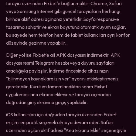
tarayıcı üzerinden Fixbet'e bağlanmaktır; Chrome, Safari
veya Samsung Internet gibi güncel tarayıcıların herhangi
birinde aktif adresi açmanız yeterlidir. Sayfa responsive
tasarıma sahiptir ve ekran boyutuna otomatik uyum sağlar;
bu sayede hem telefon hem de tablet kullanıcıları aynı konfor
düzeyinde gezinme yapabilir.
Diğer yol ise Fixbet'e ait APK dosyasını indirmektir. APK
dosyası resmi Telegram hesabı veya duyuru sayfaları
aracılığıyla paylaşılır. İndirme öncesinde cihazınızın
"bilinmeyen kaynaklara izin ver" ayarını etkinleştirmeniz
gerekebilir. Kurulum tamamlandıktan sonra Fixbet
uygulaması ana ekrana eklenir ve tarayıcı açmadan
doğrudan giriş ekranına geçiş yapılabilir.
iOS kullanıcıları için doğrudan tarayıcı üzerinden Fixbet
erişimi en pratik seçenek olmaya devam eder. Safari
üzerinden açılan aktif adresi "Ana Ekrana Ekle" seçeneğiyle