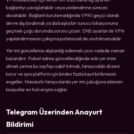
bağlantıyı yavaşlatabilir veya yönlendirme sürecini
aksatabilir. Bağlantı kurulamadığında VPN'i geçici olarak
devre dışı bırakmak ya da başka bir sunucu lokasyonuna
geçmek çoğu durumda sorunu çözer. DNS ayarları ile VPN
yapılandırmasının çakışma potansiyeli de unutulmamalıdır.
Yer imi güncelleme alışkanlığı edinmek uzun vadede zaman
kazandırır. Fixbet adresi güncellendiğinde eski yer imini
silmek yerine bu sayfayı sabit tutmak, tarayıcıdaki düzeni
korur ve aynı platform için birden fazla kayıt birikmesini
engeller. Masaüstü tarayıcılarda yer imi çubuğuna eklenen
kısayollar en hızlı erişimi sağlar.
Telegram Üzerinden Anayurt
Bildirimi