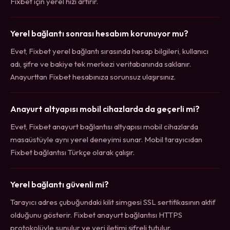
Fixbet için yerel hızı artırır.
Yerel bağlantı sonrası hesabım korunuyor mu?
Evet, Fixbet yerel bağlantı sırasında hesap bilgileri, kullanıcı
adı, şifre ve bakiye tek merkezi veritabanında saklanır.
Anayurttan Fixbet hesabınıza sorunsuz ulaşırsınız.
Anayurt altyapısı mobil cihazlarda da geçerli mi?
Evet, Fixbet anayurt bağlantısı altyapısı mobil cihazlarda
masaüstüyle aynı yerel deneyimi sunar. Mobil tarayıcıdan
Fixbet bağlantısı Türkçe olarak çalışır.
Yerel bağlantı güvenli mi?
Tarayıcı adres çubuğundaki kilit simgesi SSL sertifikasının aktif
olduğunu gösterir. Fixbet anayurt bağlantısı HTTPS
protokolüyle sunulur ve veri iletimi şifreli tutulur.