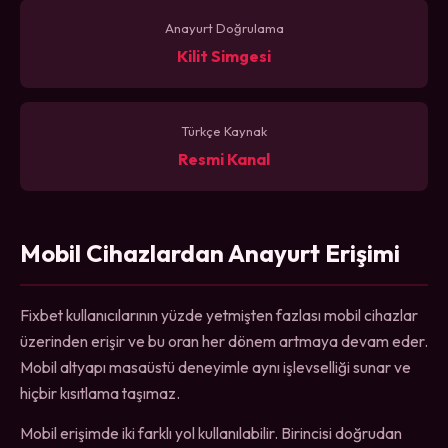
Anayurt Doğrulama
Kilit Simgesi
Türkçe Kaynak
Resmi Kanal
Mobil Cihazlardan Anayurt Erişimi
Fixbet kullanıcılarının yüzde yetmişten fazlası mobil cihazlar
üzerinden erişir ve bu oran her dönem artmaya devam eder.
Mobil altyapı masaüstü deneyimle aynı işlevselliği sunar ve
hiçbir kısıtlama taşımaz.
Mobil erişimde iki farklı yol kullanılabilir. Birincisi doğrudan