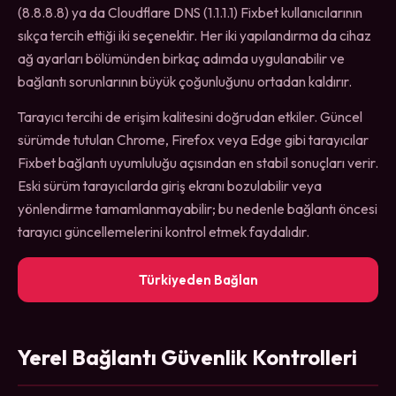
(8.8.8.8) ya da Cloudflare DNS (1.1.1.1) Fixbet kullanıcılarının
sıkça tercih ettiği iki seçenektir. Her iki yapılandırma da cihaz
ağ ayarları bölümünden birkaç adımda uygulanabilir ve
bağlantı sorunlarının büyük çoğunluğunu ortadan kaldırır.
Tarayıcı tercihi de erişim kalitesini doğrudan etkiler. Güncel
sürümde tutulan Chrome, Firefox veya Edge gibi tarayıcılar
Fixbet bağlantı uyumluluğu açısından en stabil sonuçları verir.
Eski sürüm tarayıcılarda giriş ekranı bozulabilir veya
yönlendirme tamamlanmayabilir; bu nedenle bağlantı öncesi
tarayıcı güncellemelerini kontrol etmek faydalıdır.
Türkiyeden Bağlan
Yerel Bağlantı Güvenlik Kontrolleri