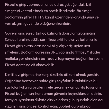
Fixbet'e giriş yapmadan önce adres çubuğundaki kilit
simgesini kontrol etmek en pratik ilk adımdır. Bu simge,
bağlantının şifreli HTTPS kanalı üzerinden korunduğunu ve
veri akışının güvende olduğunun kanıtıdır.
Güvenli giriş süreci birkaç katmanlı doğrulama barındırır.
Sunucu tarafında SSL sertifikası aktif tutulur ve kullanıcı ile
Fixbet giriş ekranı arasındaki bilgi alışverişi uçtan uca
şifrelenir. Bağlantı adresinin URL yapısında "https://" ifadesi
mutlaka yer almalıdır; bu ifadeyi taşımayan bağlantılar resmi
Fixbet adresine ait olmayabilir.
Kimlik avı girişimlerine karşı özellikle dikkatli olmak gerekir.
Orijinaline benzeyen sahte giriş sayfaları kurulabilir ve bu
sayfalar kullanıcı bilgilerini ele geçirmek amacıyla tasarlanır.
Fixbet bağlantısını her zaman güvenilir kaynaklardan edinin,
tarayıcı uyarılarını dikkate alın ve adres çubuğundaki alan adı
yazımını giriş öncesi kontrol edin. Şüpheli durumlarda