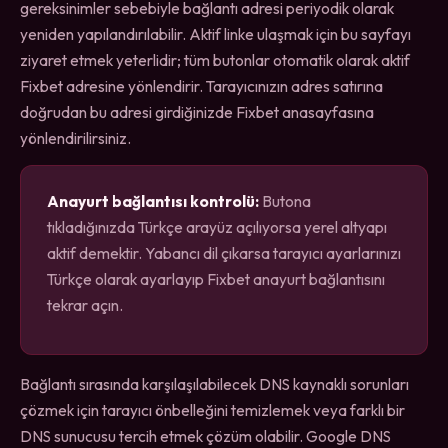
gereksinimler sebebiyle bağlantı adresi periyodik olarak
yeniden yapılandırılabilir. Aktif linke ulaşmak için bu sayfayı
ziyaret etmek yeterlidir; tüm butonlar otomatik olarak aktif
Fixbet adresine yönlendirir. Tarayıcınızın adres satırına
doğrudan bu adresi girdiğinizde Fixbet anasayfasına
yönlendirilirsiniz.
Anayurt bağlantısı kontrolü:
Butona
tıkladığınızda Türkçe arayüz açılıyorsa yerel altyapı
aktif demektir. Yabancı dil çıkarsa tarayıcı ayarlarınızı
Türkçe olarak ayarlayıp Fixbet anayurt bağlantısını
tekrar açın.
Bağlantı sırasında karşılaşılabilecek DNS kaynaklı sorunları
çözmek için tarayıcı önbelleğini temizlemek veya farklı bir
DNS sunucusu tercih etmek çözüm olabilir. Google DNS