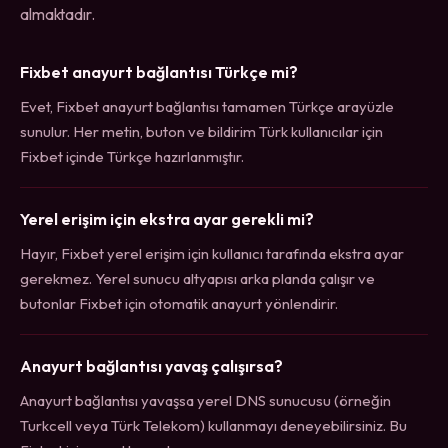
almaktadır.
Fixbet anayurt bağlantısı Türkçe mi?
Evet, Fixbet anayurt bağlantısı tamamen Türkçe arayüzle
sunulur. Her metin, buton ve bildirim Türk kullanıcılar için
Fixbet içinde Türkçe hazırlanmıştır.
Yerel erişim için ekstra ayar gerekli mi?
Hayır, Fixbet yerel erişim için kullanıcı tarafında ekstra ayar
gerekmez. Yerel sunucu altyapısı arka planda çalışır ve
butonlar Fixbet için otomatik anayurt yönlendirir.
Anayurt bağlantısı yavaş çalışırsa?
Anayurt bağlantısı yavaşsa yerel DNS sunucusu (örneğin
Turkcell veya Türk Telekom) kullanmayı deneyebilirsiniz. Bu