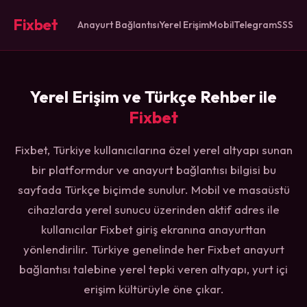
Fixbet
Anayurt Bağlantısı
Yerel Erişim
Mobil
Telegram
SSS
Yerel Erişim ve Türkçe Rehber ile
Fixbet
Fixbet, Türkiye kullanıcılarına özel yerel altyapı sunan
bir platformdur ve anayurt bağlantısı bilgisi bu
sayfada Türkçe biçimde sunulur. Mobil ve masaüstü
cihazlarda yerel sunucu üzerinden aktif adres ile
kullanıcılar Fixbet giriş ekranına anayurttan
yönlendirilir. Türkiye genelinde her Fixbet anayurt
bağlantısı talebine yerel tepki veren altyapı, yurt içi
erişim kültürüyle öne çıkar.