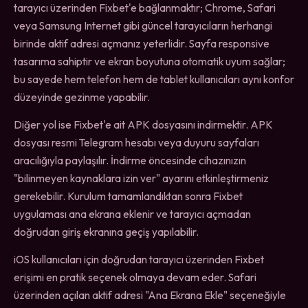
tarayıcı üzerinden Fixbet'e bağlanmaktır; Chrome, Safari
veya Samsung Internet gibi güncel tarayıcıların herhangi
birinde aktif adresi açmanız yeterlidir. Sayfa responsive
tasarıma sahiptir ve ekran boyutuna otomatik uyum sağlar;
bu sayede hem telefon hem de tablet kullanıcıları aynı konfor
düzeyinde gezinme yapabilir.
Diğer yol ise Fixbet'e ait APK dosyasını indirmektir. APK
dosyası resmi Telegram hesabı veya duyuru sayfaları
aracılığıyla paylaşılır. İndirme öncesinde cihazınızın
"bilinmeyen kaynaklara izin ver" ayarını etkinleştirmeniz
gerekebilir. Kurulum tamamlandıktan sonra Fixbet
uygulaması ana ekrana eklenir ve tarayıcı açmadan
doğrudan giriş ekranına geçiş yapılabilir.
iOS kullanıcıları için doğrudan tarayıcı üzerinden Fixbet
erişimi en pratik seçenek olmaya devam eder. Safari
üzerinden açılan aktif adresi "Ana Ekrana Ekle" seçeneğiyle