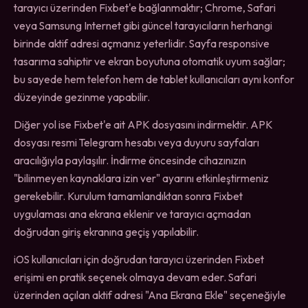
tarayıcı üzerinden Fixbet'e bağlanmaktır; Chrome, Safari
veya Samsung Internet gibi güncel tarayıcıların herhangi
birinde aktif adresi açmanız yeterlidir. Sayfa responsive
tasarıma sahiptir ve ekran boyutuna otomatik uyum sağlar;
bu sayede hem telefon hem de tablet kullanıcıları aynı konfor
düzeyinde gezinme yapabilir.
Diğer yol ise Fixbet'e ait APK dosyasını indirmektir. APK
dosyası resmi Telegram hesabı veya duyuru sayfaları
aracılığıyla paylaşılır. İndirme öncesinde cihazınızın
"bilinmeyen kaynaklara izin ver" ayarını etkinleştirmeniz
gerekebilir. Kurulum tamamlandıktan sonra Fixbet
uygulaması ana ekrana eklenir ve tarayıcı açmadan
doğrudan giriş ekranına geçiş yapılabilir.
iOS kullanıcıları için doğrudan tarayıcı üzerinden Fixbet
erişimi en pratik seçenek olmaya devam eder. Safari
üzerinden açılan aktif adresi "Ana Ekrana Ekle" seçeneğiyle