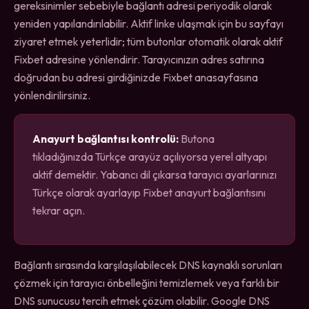
gereksinimler sebebiyle bağlantı adresi periyodik olarak
yeniden yapılandırılabilir. Aktif linke ulaşmak için bu sayfayı
ziyaret etmek yeterlidir; tüm butonlar otomatik olarak aktif
Fixbet adresine yönlendirir. Tarayıcınızın adres satırına
doğrudan bu adresi girdiğinizde Fixbet anasayfasına
yönlendirilirsiniz.
Anayurt bağlantısı kontrolü:
Butona
tıkladığınızda Türkçe arayüz açılıyorsa yerel altyapı
aktif demektir. Yabancı dil çıkarsa tarayıcı ayarlarınızı
Türkçe olarak ayarlayıp Fixbet anayurt bağlantısını
tekrar açın.
Bağlantı sırasında karşılaşılabilecek DNS kaynaklı sorunları
çözmek için tarayıcı önbelleğini temizlemek veya farklı bir
DNS sunucusu tercih etmek çözüm olabilir. Google DNS