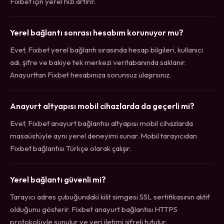
Fixbet için yerel hızı artırır.
Yerel bağlantı sonrası hesabım korunuyor mu?
Evet, Fixbet yerel bağlantı sırasında hesap bilgileri, kullanıcı
adı, şifre ve bakiye tek merkezi veritabanında saklanır.
Anayurttan Fixbet hesabınıza sorunsuz ulaşırsınız.
Anayurt altyapısı mobil cihazlarda da geçerli mi?
Evet, Fixbet anayurt bağlantısı altyapısı mobil cihazlarda
masaüstüyle aynı yerel deneyimi sunar. Mobil tarayıcıdan
Fixbet bağlantısı Türkçe olarak çalışır.
Yerel bağlantı güvenli mi?
Tarayıcı adres çubuğundaki kilit simgesi SSL sertifikasının aktif
olduğunu gösterir. Fixbet anayurt bağlantısı HTTPS
protokolüyle sunulur ve veri iletimi şifreli tutulur.