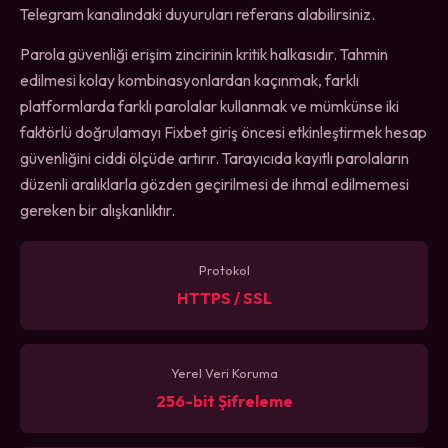
Telegram kanalındaki duyuruları referans alabilirsiniz.
Parola güvenliği erişim zincirinin kritik halkasıdır. Tahmin
edilmesi kolay kombinasyonlardan kaçınmak, farklı
platformlarda farklı parolalar kullanmak ve mümkünse iki
faktörlü doğrulamayı Fixbet giriş öncesi etkinleştirmek hesap
güvenliğini ciddi ölçüde artırır. Tarayıcıda kayıtlı parolaların
düzenli aralıklarla gözden geçirilmesi de ihmal edilmemesi
gereken bir alışkanlıktır.
Protokol
HTTPS / SSL
Yerel Veri Koruma
256-bit Şifreleme