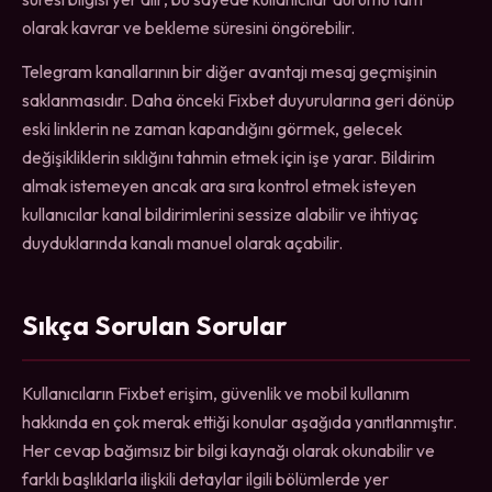
olarak kavrar ve bekleme süresini öngörebilir.
Telegram kanallarının bir diğer avantajı mesaj geçmişinin
saklanmasıdır. Daha önceki Fixbet duyurularına geri dönüp
eski linklerin ne zaman kapandığını görmek, gelecek
değişikliklerin sıklığını tahmin etmek için işe yarar. Bildirim
almak istemeyen ancak ara sıra kontrol etmek isteyen
kullanıcılar kanal bildirimlerini sessize alabilir ve ihtiyaç
duyduklarında kanalı manuel olarak açabilir.
Sıkça Sorulan Sorular
Kullanıcıların Fixbet erişim, güvenlik ve mobil kullanım
hakkında en çok merak ettiği konular aşağıda yanıtlanmıştır.
Her cevap bağımsız bir bilgi kaynağı olarak okunabilir ve
farklı başlıklarla ilişkili detaylar ilgili bölümlerde yer