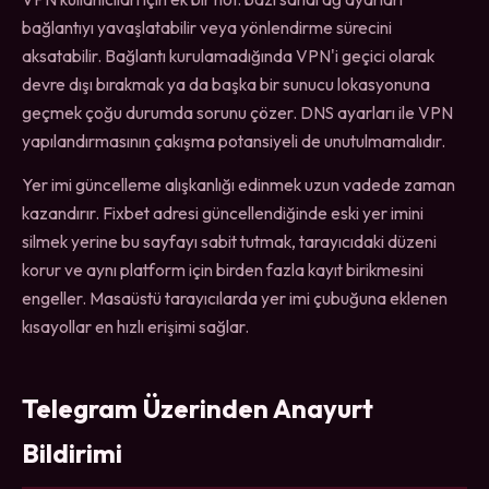
bağlantıyı yavaşlatabilir veya yönlendirme sürecini
aksatabilir. Bağlantı kurulamadığında VPN'i geçici olarak
devre dışı bırakmak ya da başka bir sunucu lokasyonuna
geçmek çoğu durumda sorunu çözer. DNS ayarları ile VPN
yapılandırmasının çakışma potansiyeli de unutulmamalıdır.
Yer imi güncelleme alışkanlığı edinmek uzun vadede zaman
kazandırır. Fixbet adresi güncellendiğinde eski yer imini
silmek yerine bu sayfayı sabit tutmak, tarayıcıdaki düzeni
korur ve aynı platform için birden fazla kayıt birikmesini
engeller. Masaüstü tarayıcılarda yer imi çubuğuna eklenen
kısayollar en hızlı erişimi sağlar.
Telegram Üzerinden Anayurt
Bildirimi