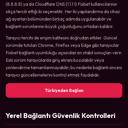
(8.8.8.8) ya da Cloudflare DNS (1.1.1.1) Fixbet kullanıcılarının
sıkça tercih ettiği iki seçenektir. Her iki yapılandırma da cihaz
ağ ayarları bölümünden birkaç adımda uygulanabilir ve
bağlantı sorunlarının büyük çoğunluğunu ortadan kaldırır.
Tarayıcı tercihi de erişim kalitesini doğrudan etkiler. Güncel
sürümde tutulan Chrome, Firefox veya Edge gibi tarayıcılar
Fixbet bağlantı uyumluluğu açısından en stabil sonuçları verir.
Eski sürüm tarayıcılarda giriş ekranı bozulabilir veya
yönlendirme tamamlanmayabilir; bu nedenle bağlantı öncesi
tarayıcı güncellemelerini kontrol etmek faydalıdır.
Türkiyeden Bağlan
Yerel Bağlantı Güvenlik Kontrolleri