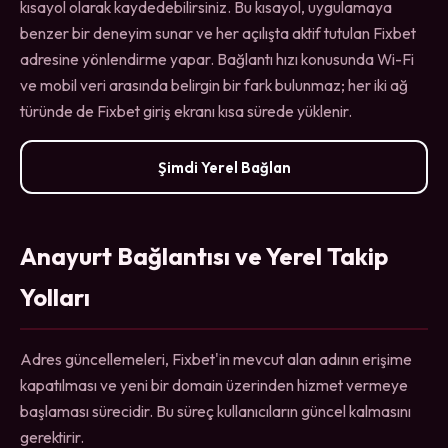
kısayol olarak kaydedebilirsiniz. Bu kısayol, uygulamaya
benzer bir deneyim sunar ve her açılışta aktif tutulan Fixbet
adresine yönlendirme yapar. Bağlantı hızı konusunda Wi-Fi
ve mobil veri arasında belirgin bir fark bulunmaz; her iki ağ
türünde de Fixbet giriş ekranı kısa sürede yüklenir.
Şimdi Yerel Bağlan
Anayurt Bağlantısı ve Yerel Takip
Yolları
Adres güncellemeleri, Fixbet'in mevcut alan adının erişime
kapatılması ve yeni bir domain üzerinden hizmet vermeye
başlaması sürecidir. Bu süreç kullanıcıların güncel kalmasını
gerektirir.