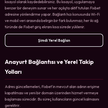
kısayol olarak kaydedebilirsiniz. Bu kısayol, uygulamaya
benzer bir deneyim sunar ve her açılışta aktif tutulan Fixbet
adresine yönlendirme yapar. Bağlantı hızı konusunda Wi-Fi
ve mobil veri arasında belirgin bir fark bulunmaz; her iki ağ
türünde de Fixbet giriş ekranı kısa sürede yüklenir.
Şimdi Yerel Bağlan
Anayurt Bağlantısı ve Yerel Takip
Yolları
Adres güncellemeleri, Fixbet'in mevcut alan adının erişime
kapatılması ve yeni bir domain üzerinden hizmet vermeye
başlaması sürecidir. Bu süreç kullanıcıların güncel kalmasını
gerektirir.