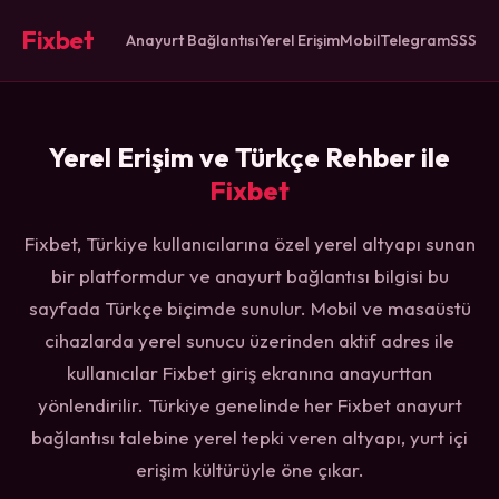
Fixbet
Anayurt Bağlantısı
Yerel Erişim
Mobil
Telegram
SSS
Yerel Erişim ve Türkçe Rehber ile
Fixbet
Fixbet, Türkiye kullanıcılarına özel yerel altyapı sunan
bir platformdur ve anayurt bağlantısı bilgisi bu
sayfada Türkçe biçimde sunulur. Mobil ve masaüstü
cihazlarda yerel sunucu üzerinden aktif adres ile
kullanıcılar Fixbet giriş ekranına anayurttan
yönlendirilir. Türkiye genelinde her Fixbet anayurt
bağlantısı talebine yerel tepki veren altyapı, yurt içi
erişim kültürüyle öne çıkar.