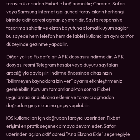
tarayıcı üzerinden Fixbet'e bağlanmaktır; Chrome, Safari
veya Samsung Internet gibi güncel tarayıcıların herhangi
birinde aktif adresi açmanız yeterlidir. Sayfa responsive
tasarıma sahiptir ve ekran boyutuna otomatik uyum sağlar;
bu sayede hem telefon hem de tablet kullanıcıları aynı konfor
düzeyinde gezinme yapabilir.
Diğer yol ise Fixbet'e ait APK dosyasını indirmektir. APK
dosyası resmi Telegram hesabı veya duyuru sayfaları
aracılığıyla paylaşılır. İndirme öncesinde cihazınızın
"bilinmeyen kaynaklara izin ver" ayarını etkinleştirmeniz
gerekebilir. Kurulum tamamlandıktan sonra Fixbet
uygulaması ana ekrana eklenir ve tarayıcı açmadan
doğrudan giriş ekranına geçiş yapılabilir.
iOS kullanıcıları için doğrudan tarayıcı üzerinden Fixbet
erişimi en pratik seçenek olmaya devam eder. Safari
üzerinden açılan aktif adresi "Ana Ekrana Ekle" seçeneğiyle