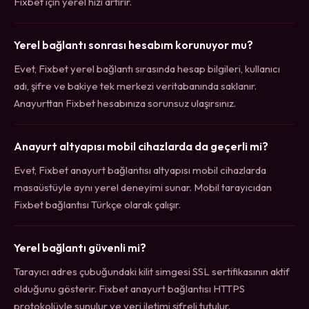
Fixbet için yerel hızı artırır.
Yerel bağlantı sonrası hesabım korunuyor mu?
Evet, Fixbet yerel bağlantı sırasında hesap bilgileri, kullanıcı
adı, şifre ve bakiye tek merkezi veritabanında saklanır.
Anayurttan Fixbet hesabınıza sorunsuz ulaşırsınız.
Anayurt altyapısı mobil cihazlarda da geçerli mi?
Evet, Fixbet anayurt bağlantısı altyapısı mobil cihazlarda
masaüstüyle aynı yerel deneyimi sunar. Mobil tarayıcıdan
Fixbet bağlantısı Türkçe olarak çalışır.
Yerel bağlantı güvenli mi?
Tarayıcı adres çubuğundaki kilit simgesi SSL sertifikasının aktif
olduğunu gösterir. Fixbet anayurt bağlantısı HTTPS
protokolüyle sunulur ve veri iletimi şifreli tutulur.