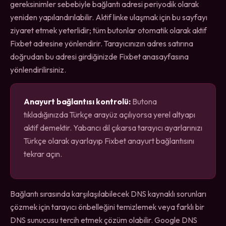
gereksinimler sebebiyle bağlantı adresi periyodik olarak
yeniden yapılandırılabilir. Aktif linke ulaşmak için bu sayfayı
ziyaret etmek yeterlidir; tüm butonlar otomatik olarak aktif
Fixbet adresine yönlendirir. Tarayıcınızın adres satırına
doğrudan bu adresi girdiğinizde Fixbet anasayfasına
yönlendirilirsiniz.
Anayurt bağlantısı kontrolü:
Butona
tıkladığınızda Türkçe arayüz açılıyorsa yerel altyapı
aktif demektir. Yabancı dil çıkarsa tarayıcı ayarlarınızı
Türkçe olarak ayarlayıp Fixbet anayurt bağlantısını
tekrar açın.
Bağlantı sırasında karşılaşılabilecek DNS kaynaklı sorunları
çözmek için tarayıcı önbelleğini temizlemek veya farklı bir
DNS sunucusu tercih etmek çözüm olabilir. Google DNS