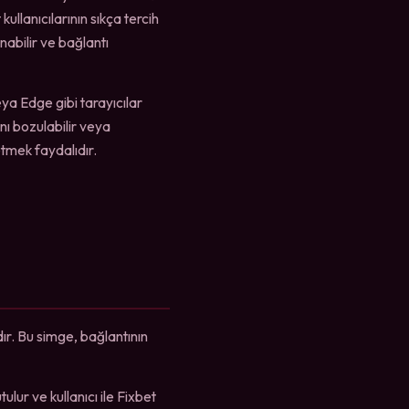
ullanıcılarının sıkça tercih
nabilir ve bağlantı
ya Edge gibi tarayıcılar
nı bozulabilir veya
tmek faydalıdır.
ır. Bu simge, bağlantının
ulur ve kullanıcı ile Fixbet