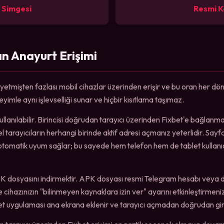
t Simgesi
Resmi K
n Anayurt Erişimi
de yetmişten fazlası mobil cihazlar üzerinden erişir ve bu oran her
imle aynı işlevselliği sunar ve hiçbir kısıtlama taşımaz.
 kullanılabilir. Birincisi doğrudan tarayıcı üzerinden Fixbet'e bağlan
 tarayıcıların herhangi birinde aktif adresi açmanız yeterlidir. Say
otomatik uyum sağlar; bu sayede hem telefon hem de tablet kullanıc
APK dosyasını indirmektir. APK dosyası resmi Telegram hesabı veya du
e cihazınızın "bilinmeyen kaynaklara izin ver" ayarını etkinleştirmeni
 uygulaması ana ekrana eklenir ve tarayıcı açmadan doğrudan giriş 