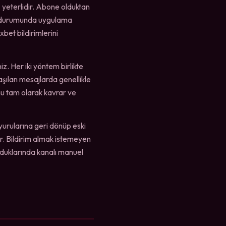
 yeterlidir. Abone olduktan
esi durumunda uygulama
xbet bildirimlerini
z. Her iki yöntem birlikte
laşılan mesajlarda genellikle
umu tam olarak kavrar ve
yurularına geri dönüp eski
ar. Bildirim almak istemeyen
duyduklarında kanalı manuel