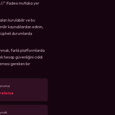
s://" ifadesi mutlaka yer
aları kurulabilir ve bu
enilir kaynaklardan edinin,
. Şüpheli durumlarda
ınmak, farklı platformlarda
ek hesap güvenliğini ciddi
lmemesi gereken bir
 Koruma
freleme
aynak