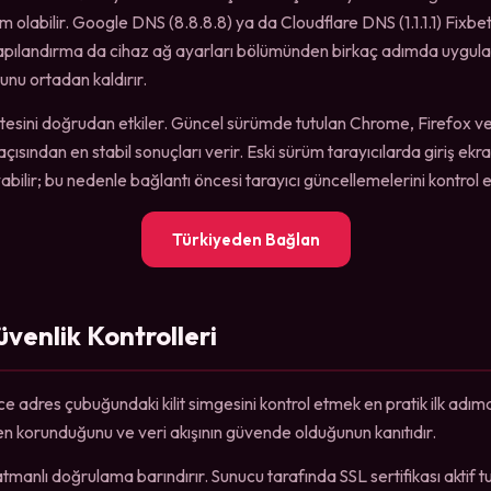
labilir. Google DNS (8.8.8.8) ya da Cloudflare DNS (1.1.1.1) Fixbet k
ki yapılandırma da cihaz ağ ayarları bölümünden birkaç adımda uygula
unu ortadan kaldırır.
alitesini doğrudan etkiler. Güncel sürümde tutulan Chrome, Firefox ve
ısından en stabil sonuçları verir. Eski sürüm tarayıcılarda giriş ekra
ir; bu nedenle bağlantı öncesi tarayıcı güncellemelerini kontrol e
Türkiyeden Bağlan
üvenlik Kontrolleri
 adres çubuğundaki kilit simgesini kontrol etmek en pratik ilk adımd
en korunduğunu ve veri akışının güvende olduğunun kanıtıdır.
atmanlı doğrulama barındırır. Sunucu tarafında SSL sertifikası aktif tut