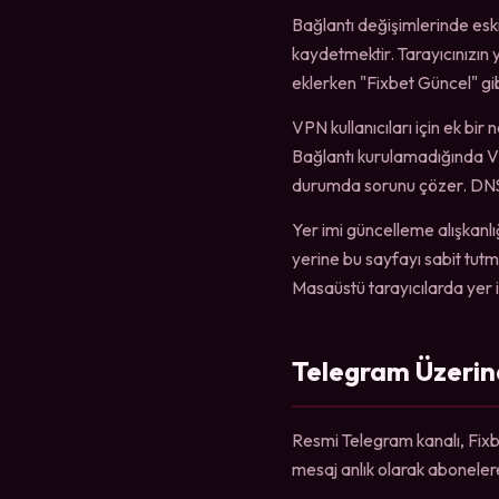
Bağlantı değişimlerinde eski
kaydetmektir. Tarayıcınızın 
eklerken "Fixbet Güncel" gibi
VPN kullanıcıları için ek bir
Bağlantı kurulamadığında V
durumda sorunu çözer. DNS 
Yer imi güncelleme alışkanl
yerine bu sayfayı sabit tutma
Masaüstü tarayıcılarda yer i
Telegram Üzerin
Resmi Telegram kanalı, Fixbe
mesaj anlık olarak abonelere