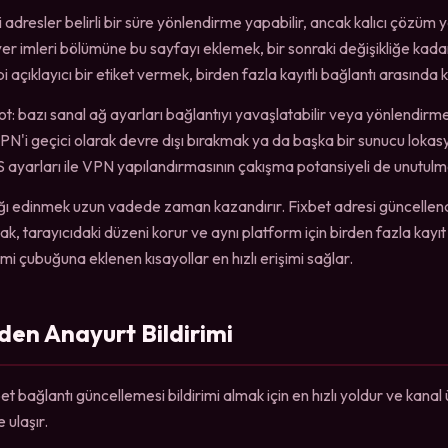
 adresler belirli bir süre yönlendirme yapabilir, ancak kalıcı çözüm y
yer imleri bölümüne bu sayfayı eklemek, bir sonraki değişikliğe kadar 
 açıklayıcı bir etiket vermek, birden fazla kayıtlı bağlantı arasında ka
 not: bazı sanal ağ ayarları bağlantıyı yavaşlatabilir veya yönlendirme
PN'i geçici olarak devre dışı bırakmak ya da başka bir sunucu lo
ayarları ile VPN yapılandırmasının çakışma potansiyeli de unutulm
ığı edinmek uzun vadede zaman kazandırır. Fixbet adresi güncellendi
k, tarayıcıdaki düzeni korur ve aynı platform için birden fazla kayıt 
mi çubuğuna eklenen kısayollar en hızlı erişimi sağlar.
den Anayurt Bildirimi
t bağlantı güncellemesi bildirimi almak için en hızlı yoldur ve kana
 ulaşır.