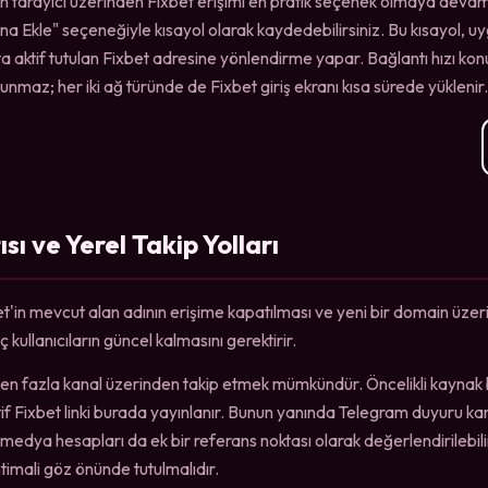
udan tarayıcı üzerinden Fixbet erişimi en pratik seçenek olmaya deva
ana Ekle" seçeneğiyle kısayol olarak kaydedebilirsiniz. Bu kısayol,
a aktif tutulan Fixbet adresine yönlendirme yapar. Bağlantı hızı ko
lunmaz; her iki ağ türünde de Fixbet giriş ekranı kısa sürede yüklenir.
ı ve Yerel Takip Yolları
t'in mevcut alan adının erişime kapatılması ve yeni bir domain üz
 kullanıcıların güncel kalmasını gerektirir.
den fazla kanal üzerinden takip etmek mümkündür. Öncelikli kaynak 
f Fixbet linki burada yayınlanır. Bunun yanında Telegram duyuru kana
edya hesapları da ek bir referans noktası olarak değerlendirilebi
timali göz önünde tutulmalıdır.