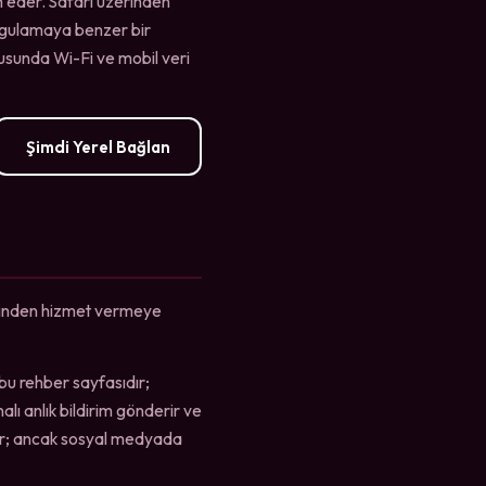
m eder. Safari üzerinden
 uygulamaya benzer bir
nusunda Wi-Fi ve mobil veri
Şimdi Yerel Bağlan
erinden hizmet vermeye
bu rehber sayfasıdır;
lı anlık bildirim gönderir ve
lir; ancak sosyal medyada