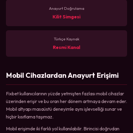
Anayurt Doğrulama
Kilit Simgesi
Türkçe Kaynak
Resmi Kanal
Mobil Cihazlardan Anayurt Erişimi
Fixbet kullanıcılarının yüzde yetmişten fazlası mobil cihazlar
üzerinden erişir ve bu oran her dönem artmaya devam eder.
Mobil altyapı masaüstü deneyimle aynı işlevselliği sunar ve
hiçbir kısıtlama taşımaz.
Mobil erişimde iki farklı yol kullanılabilir. Birincisi doğrudan