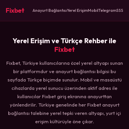
Fixbet
Anayurt Bağlantısı
Yerel Erişim
Mobil
Telegram
SSS
Yerel Erişim ve Türkçe Rehber ile
Fixbet
Fixbet, Türkiye kullanıcılarına özel yerel altyapı sunan
bir platformdur ve anayurt bağlantısı bilgisi bu
sayfada Türkçe biçimde sunulur. Mobil ve masaüstü
cihazlarda yerel sunucu üzerinden aktif adres ile
kullanıcılar Fixbet giriş ekranına anayurttan
yönlendirilir. Türkiye genelinde her Fixbet anayurt
bağlantısı talebine yerel tepki veren altyapı, yurt içi
erişim kültürüyle öne çıkar.