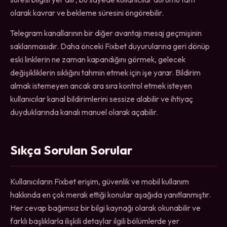
olarak kavrar ve bekleme süresini öngörebilir.
Telegram kanallarının bir diğer avantajı mesaj geçmişinin
saklanmasıdır. Daha önceki Fixbet duyurularına geri dönüp
eski linklerin ne zaman kapandığını görmek, gelecek
değişikliklerin sıklığını tahmin etmek için işe yarar. Bildirim
almak istemeyen ancak ara sıra kontrol etmek isteyen
kullanıcılar kanal bildirimlerini sessize alabilir ve ihtiyaç
duyduklarında kanalı manuel olarak açabilir.
Sıkça Sorulan Sorular
Kullanıcıların Fixbet erişim, güvenlik ve mobil kullanım
hakkında en çok merak ettiği konular aşağıda yanıtlanmıştır.
Her cevap bağımsız bir bilgi kaynağı olarak okunabilir ve
farklı başlıklarla ilişkili detaylar ilgili bölümlerde yer