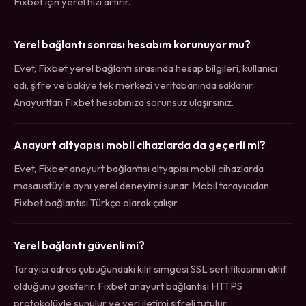
Fixbet için yerel hızı artırır.
Yerel bağlantı sonrası hesabım korunuyor mu?
Evet, Fixbet yerel bağlantı sırasında hesap bilgileri, kullanıcı
adı, şifre ve bakiye tek merkezi veritabanında saklanır.
Anayurttan Fixbet hesabınıza sorunsuz ulaşırsınız.
Anayurt altyapısı mobil cihazlarda da geçerli mi?
Evet, Fixbet anayurt bağlantısı altyapısı mobil cihazlarda
masaüstüyle aynı yerel deneyimi sunar. Mobil tarayıcıdan
Fixbet bağlantısı Türkçe olarak çalışır.
Yerel bağlantı güvenli mi?
Tarayıcı adres çubuğundaki kilit simgesi SSL sertifikasının aktif
olduğunu gösterir. Fixbet anayurt bağlantısı HTTPS
protokolüyle sunulur ve veri iletimi şifreli tutulur.