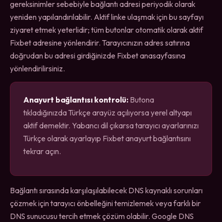
gereksinimler sebebiyle bağlantı adresi periyodik olarak
yeniden yapılandırılabilir. Aktif linke ulaşmak için bu sayfayı
ziyaret etmek yeterlidir; tüm butonlar otomatik olarak aktif
Fixbet adresine yönlendirir. Tarayıcınızın adres satırına
doğrudan bu adresi girdiğinizde Fixbet anasayfasına
yönlendirilirsiniz.
Anayurt bağlantısı kontrolü:
Butona
tıkladığınızda Türkçe arayüz açılıyorsa yerel altyapı
aktif demektir. Yabancı dil çıkarsa tarayıcı ayarlarınızı
Türkçe olarak ayarlayıp Fixbet anayurt bağlantısını
tekrar açın.
Bağlantı sırasında karşılaşılabilecek DNS kaynaklı sorunları
çözmek için tarayıcı önbelleğini temizlemek veya farklı bir
DNS sunucusu tercih etmek çözüm olabilir. Google DNS