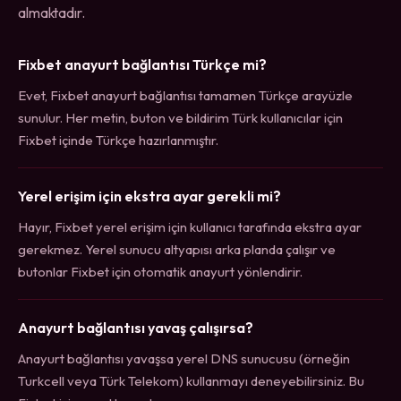
almaktadır.
Fixbet anayurt bağlantısı Türkçe mi?
Evet, Fixbet anayurt bağlantısı tamamen Türkçe arayüzle
sunulur. Her metin, buton ve bildirim Türk kullanıcılar için
Fixbet içinde Türkçe hazırlanmıştır.
Yerel erişim için ekstra ayar gerekli mi?
Hayır, Fixbet yerel erişim için kullanıcı tarafında ekstra ayar
gerekmez. Yerel sunucu altyapısı arka planda çalışır ve
butonlar Fixbet için otomatik anayurt yönlendirir.
Anayurt bağlantısı yavaş çalışırsa?
Anayurt bağlantısı yavaşsa yerel DNS sunucusu (örneğin
Turkcell veya Türk Telekom) kullanmayı deneyebilirsiniz. Bu