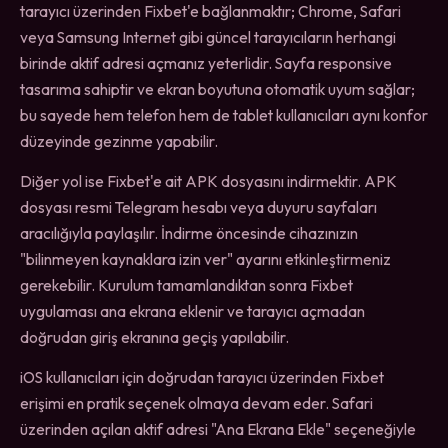
tarayıcı üzerinden Fixbet'e bağlanmaktır; Chrome, Safari
veya Samsung Internet gibi güncel tarayıcıların herhangi
birinde aktif adresi açmanız yeterlidir. Sayfa responsive
tasarıma sahiptir ve ekran boyutuna otomatik uyum sağlar;
bu sayede hem telefon hem de tablet kullanıcıları aynı konfor
düzeyinde gezinme yapabilir.
Diğer yol ise Fixbet'e ait APK dosyasını indirmektir. APK
dosyası resmi Telegram hesabı veya duyuru sayfaları
aracılığıyla paylaşılır. İndirme öncesinde cihazınızın
"bilinmeyen kaynaklara izin ver" ayarını etkinleştirmeniz
gerekebilir. Kurulum tamamlandıktan sonra Fixbet
uygulaması ana ekrana eklenir ve tarayıcı açmadan
doğrudan giriş ekranına geçiş yapılabilir.
iOS kullanıcıları için doğrudan tarayıcı üzerinden Fixbet
erişimi en pratik seçenek olmaya devam eder. Safari
üzerinden açılan aktif adresi "Ana Ekrana Ekle" seçeneğiyle