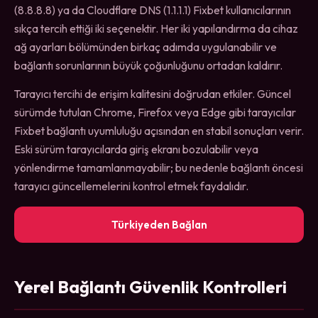
(8.8.8.8) ya da Cloudflare DNS (1.1.1.1) Fixbet kullanıcılarının
sıkça tercih ettiği iki seçenektir. Her iki yapılandırma da cihaz
ağ ayarları bölümünden birkaç adımda uygulanabilir ve
bağlantı sorunlarının büyük çoğunluğunu ortadan kaldırır.
Tarayıcı tercihi de erişim kalitesini doğrudan etkiler. Güncel
sürümde tutulan Chrome, Firefox veya Edge gibi tarayıcılar
Fixbet bağlantı uyumluluğu açısından en stabil sonuçları verir.
Eski sürüm tarayıcılarda giriş ekranı bozulabilir veya
yönlendirme tamamlanmayabilir; bu nedenle bağlantı öncesi
tarayıcı güncellemelerini kontrol etmek faydalıdır.
Türkiyeden Bağlan
Yerel Bağlantı Güvenlik Kontrolleri