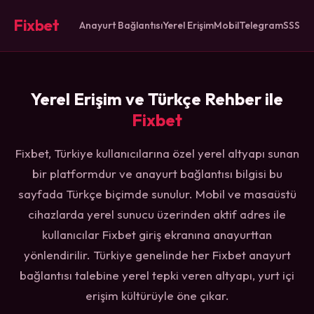
Fixbet
Anayurt Bağlantısı
Yerel Erişim
Mobil
Telegram
SSS
Yerel Erişim ve Türkçe Rehber ile
Fixbet
Fixbet, Türkiye kullanıcılarına özel yerel altyapı sunan
bir platformdur ve anayurt bağlantısı bilgisi bu
sayfada Türkçe biçimde sunulur. Mobil ve masaüstü
cihazlarda yerel sunucu üzerinden aktif adres ile
kullanıcılar Fixbet giriş ekranına anayurttan
yönlendirilir. Türkiye genelinde her Fixbet anayurt
bağlantısı talebine yerel tepki veren altyapı, yurt içi
erişim kültürüyle öne çıkar.