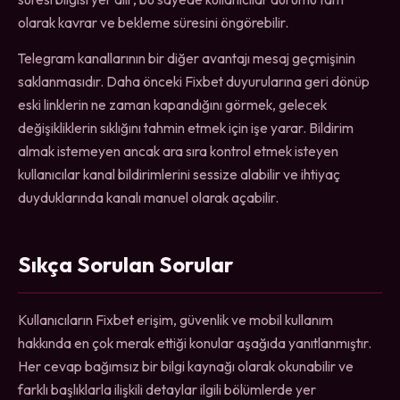
olarak kavrar ve bekleme süresini öngörebilir.
Telegram kanallarının bir diğer avantajı mesaj geçmişinin
saklanmasıdır. Daha önceki Fixbet duyurularına geri dönüp
eski linklerin ne zaman kapandığını görmek, gelecek
değişikliklerin sıklığını tahmin etmek için işe yarar. Bildirim
almak istemeyen ancak ara sıra kontrol etmek isteyen
kullanıcılar kanal bildirimlerini sessize alabilir ve ihtiyaç
duyduklarında kanalı manuel olarak açabilir.
Sıkça Sorulan Sorular
Kullanıcıların Fixbet erişim, güvenlik ve mobil kullanım
hakkında en çok merak ettiği konular aşağıda yanıtlanmıştır.
Her cevap bağımsız bir bilgi kaynağı olarak okunabilir ve
farklı başlıklarla ilişkili detaylar ilgili bölümlerde yer