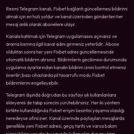
Resmi Telegram kanalı, Fixbet bağlantı güncellemesi bildirimi
almak için en hızlı yoldur ve kanal üzerinden gönderilen her
mesaj anlık olarak abonelere ulaşır.
Kanala katılmak için Telegram uygulamasını açmanız ve
arama kısmına ilgili kanal adını girmeniz yeterlidir. Abone
olduktan sonra her yeni Fixbet adres güncellemesinde
otomatik bildirim alırsınız. Bildirimlerin gecikmesi durumunda
uygulama ayarlarından kanalın bildirim iznini kontrol etmeniz
önerilir; bazı cihazlarda pil tasarrufu modu Fixbet
bildirimlerini engelleyebilir.
Telegram dışında doğrudan bu sayfayı sık kullanılanlara
ekleyerek de takip sürecini yürütebilirsiniz. Her iki yöntem
birlikte kullanıldığında Fixbet erişim kesintisi yaşama olasılığı
neredeyse sıfıra iner. Kanal üzerinde paylaşılan mesajlarda
genellikle yeni Fixbet adresi, geçiş tarihi ve varsa bakım
süresi bilgisi yer alır; bu sayede kullanıcılar durumu tam