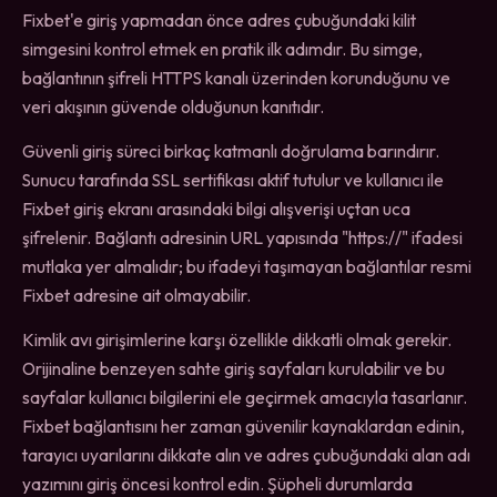
Fixbet'e giriş yapmadan önce adres çubuğundaki kilit
simgesini kontrol etmek en pratik ilk adımdır. Bu simge,
bağlantının şifreli HTTPS kanalı üzerinden korunduğunu ve
veri akışının güvende olduğunun kanıtıdır.
Güvenli giriş süreci birkaç katmanlı doğrulama barındırır.
Sunucu tarafında SSL sertifikası aktif tutulur ve kullanıcı ile
Fixbet giriş ekranı arasındaki bilgi alışverişi uçtan uca
şifrelenir. Bağlantı adresinin URL yapısında "https://" ifadesi
mutlaka yer almalıdır; bu ifadeyi taşımayan bağlantılar resmi
Fixbet adresine ait olmayabilir.
Kimlik avı girişimlerine karşı özellikle dikkatli olmak gerekir.
Orijinaline benzeyen sahte giriş sayfaları kurulabilir ve bu
sayfalar kullanıcı bilgilerini ele geçirmek amacıyla tasarlanır.
Fixbet bağlantısını her zaman güvenilir kaynaklardan edinin,
tarayıcı uyarılarını dikkate alın ve adres çubuğundaki alan adı
yazımını giriş öncesi kontrol edin. Şüpheli durumlarda