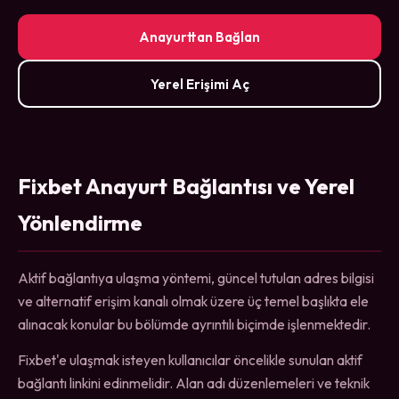
Anayurttan Bağlan
Yerel Erişimi Aç
Fixbet Anayurt Bağlantısı ve Yerel
Yönlendirme
Aktif bağlantıya ulaşma yöntemi, güncel tutulan adres bilgisi
ve alternatif erişim kanalı olmak üzere üç temel başlıkta ele
alınacak konular bu bölümde ayrıntılı biçimde işlenmektedir.
Fixbet'e ulaşmak isteyen kullanıcılar öncelikle sunulan aktif
bağlantı linkini edinmelidir. Alan adı düzenlemeleri ve teknik