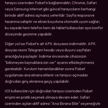
tarayıcı üzerinden Fixbet'e bağlanmaktır; Chrome, Safari
veya Samsung Internet gibi güncel tarayıcıların herhangi
birinde aktif adresi açmanız yeterlidir. Sayfa responsive
tasarıma sahiptir ve ekran boyutuna otomatik uyum sağlar;
bu sayede hem telefon hem de tablet kullanıcıları aynı konfor
düzeyinde gezinme yapabilir.
Diğer yol ise Fixbet'e ait APK dosyasını indirmektir. APK
dosyası resmi Telegram hesabı veya duyuru sayfaları
aracılığıyla paylaşılır. İndirme öncesinde cihazınızın
"bilinmeyen kaynaklara izin ver" ayarını etkinleştirmeniz
gerekebilir. Kurulum tamamlandıktan sonra Fixbet
uygulaması ana ekrana eklenir ve tarayıcı açmadan
doğrudan giriş ekranına geçiş yapılabilir.
iOS kullanıcıları için doğrudan tarayıcı üzerinden Fixbet
erişimi en pratik seçenek olmaya devam eder. Safari
üzerinden açılan aktif adresi "Ana Ekrana Ekle" seçeneğiyle