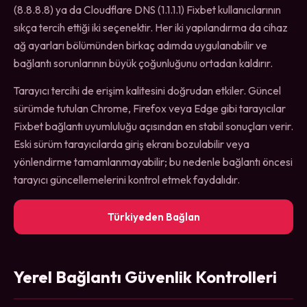
(8.8.8.8) ya da Cloudflare DNS (1.1.1.1) Fixbet kullanıcılarının
sıkça tercih ettiği iki seçenektir. Her iki yapılandırma da cihaz
ağ ayarları bölümünden birkaç adımda uygulanabilir ve
bağlantı sorunlarının büyük çoğunluğunu ortadan kaldırır.
Tarayıcı tercihi de erişim kalitesini doğrudan etkiler. Güncel
sürümde tutulan Chrome, Firefox veya Edge gibi tarayıcılar
Fixbet bağlantı uyumluluğu açısından en stabil sonuçları verir.
Eski sürüm tarayıcılarda giriş ekranı bozulabilir veya
yönlendirme tamamlanmayabilir; bu nedenle bağlantı öncesi
tarayıcı güncellemelerini kontrol etmek faydalıdır.
Türkiyeden Bağlan
Yerel Bağlantı Güvenlik Kontrolleri