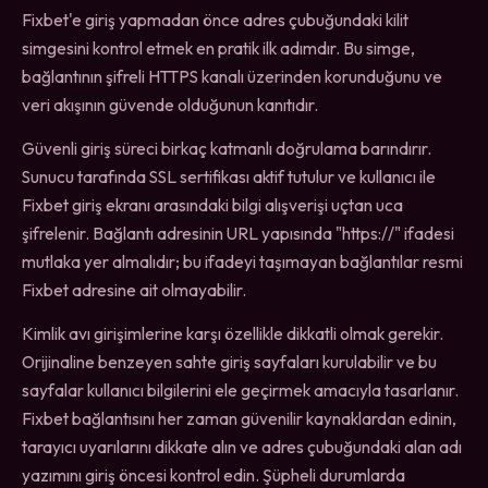
Fixbet'e giriş yapmadan önce adres çubuğundaki kilit
simgesini kontrol etmek en pratik ilk adımdır. Bu simge,
bağlantının şifreli HTTPS kanalı üzerinden korunduğunu ve
veri akışının güvende olduğunun kanıtıdır.
Güvenli giriş süreci birkaç katmanlı doğrulama barındırır.
Sunucu tarafında SSL sertifikası aktif tutulur ve kullanıcı ile
Fixbet giriş ekranı arasındaki bilgi alışverişi uçtan uca
şifrelenir. Bağlantı adresinin URL yapısında "https://" ifadesi
mutlaka yer almalıdır; bu ifadeyi taşımayan bağlantılar resmi
Fixbet adresine ait olmayabilir.
Kimlik avı girişimlerine karşı özellikle dikkatli olmak gerekir.
Orijinaline benzeyen sahte giriş sayfaları kurulabilir ve bu
sayfalar kullanıcı bilgilerini ele geçirmek amacıyla tasarlanır.
Fixbet bağlantısını her zaman güvenilir kaynaklardan edinin,
tarayıcı uyarılarını dikkate alın ve adres çubuğundaki alan adı
yazımını giriş öncesi kontrol edin. Şüpheli durumlarda