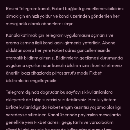
Resmi Telegram kanalı, Fixbet bağlantı güncellemesi bildirimi
almak için en hızlı yoldur ve kanal üzerinden gönderilen her
mesaj anlık olarak abonelere ulaşır.
Kanala katılmak için Telegram uygulamasını açmanız ve
arama kısmına ilgili kanal adını girmeniz yeterlidir. Abone
olduktan sonra her yeni Fixbet adres güncellemesinde
otomatik bildirim alırsınız. Bildirimlerin gecikmesi durumunda
uygulama ayarlarından kanalın bildirim iznini kontrol etmeniz
önerilir; bazı cihazlarda pil tasarrufu modu Fixbet
bildirimlerini engelleyebilir.
Telegram dışında doğrudan bu sayfayı sık kullanılanlara
ekleyerek de takip sürecini yürütebilirsiniz. Her iki yöntem
birlikte kullanıldığında Fixbet erişim kesintisi yaşama olasılığı
neredeyse sıfıra iner. Kanal üzerinde paylaşılan mesajlarda
genellikle yeni Fixbet adresi, geçiş tarihi ve varsa bakım
süresi bilgisi yer alır; bu sayede kullanıcılar durumu tam