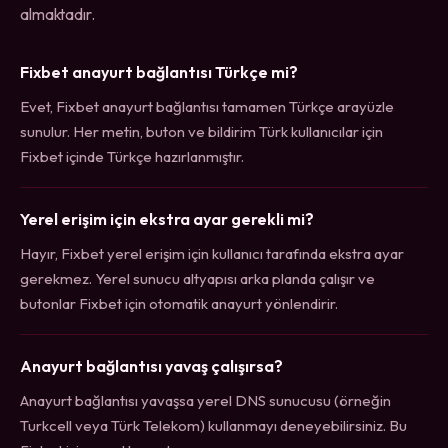
almaktadır.
Fixbet anayurt bağlantısı Türkçe mi?
Evet, Fixbet anayurt bağlantısı tamamen Türkçe arayüzle
sunulur. Her metin, buton ve bildirim Türk kullanıcılar için
Fixbet içinde Türkçe hazırlanmıştır.
Yerel erişim için ekstra ayar gerekli mi?
Hayır, Fixbet yerel erişim için kullanıcı tarafında ekstra ayar
gerekmez. Yerel sunucu altyapısı arka planda çalışır ve
butonlar Fixbet için otomatik anayurt yönlendirir.
Anayurt bağlantısı yavaş çalışırsa?
Anayurt bağlantısı yavaşsa yerel DNS sunucusu (örneğin
Turkcell veya Türk Telekom) kullanmayı deneyebilirsiniz. Bu