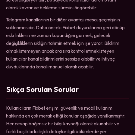
olarak kavrar ve bekleme süresini öngörebilir.
Telegram kanallarının bir diğer avantajı mesaj geçmişinin
saklanmasıdır. Daha önceki Fixbet duyurularına geri dönüp
eski linklerin ne zaman kapandığını görmek, gelecek
değişikliklerin sıklığını tahmin etmek için işe yarar. Bildirim
almak istemeyen ancak ara sıra kontrol etmek isteyen
kullanıcılar kanal bildirimlerini sessize alabilir ve ihtiyaç
duyduklarında kanalı manuel olarak açabilir.
Sıkça Sorulan Sorular
Kullanıcıların Fixbet erişim, güvenlik ve mobil kullanım
hakkında en çok merak ettiği konular aşağıda yanıtlanmıştır.
Her cevap bağımsız bir bilgi kaynağı olarak okunabilir ve
farklı başlıklarla ilişkili detaylar ilgili bölümlerde yer