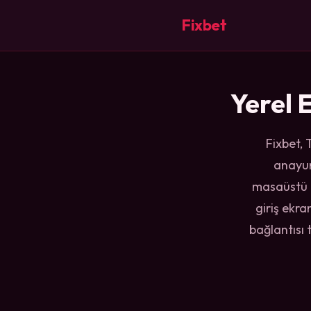
Fixbet
Yerel 
Fixbet, 
anayur
masaüstü c
giriş ekra
bağlantısı 