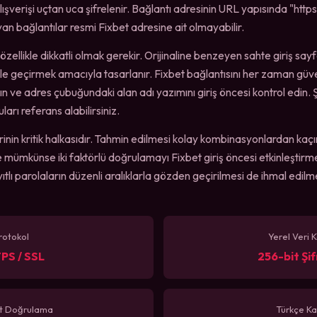
 alışverişi uçtan uca şifrelenir. Bağlantı adresinin URL yapısında "http
yan bağlantılar resmi Fixbet adresine ait olmayabilir.
 özellikle dikkatli olmak gerekir. Orijinaline benzeyen sahte giriş sayf
ni ele geçirmek amacıyla tasarlanır. Fixbet bağlantısını her zaman güv
 alın ve adres çubuğundaki alan adı yazımını giriş öncesi kontrol edin
arı referans alabilirsiniz.
irinin kritik halkasıdır. Tahmin edilmesi kolay kombinasyonlardan kaç
e mümkünse iki faktörlü doğrulamayı Fixbet giriş öncesi etkinleştirm
ayıtlı parolaların düzenli aralıklarla gözden geçirilmesi de ihmal edi
rotokol
Yerel Veri
PS / SSL
256-bit Şi
t Doğrulama
Türkçe K