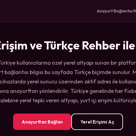
Anayurt Bağlantısı
Y
Erişim ve Türkçe Rehber il
Türkiye kullanıcılarına özel yerel altyapı sunan bir platf
t bağlantısı bilgisi bu sayfada Türkçe biçimde sunulur. M
ihazlarda yerel sunucu üzerinden aktif adres ile kullanıc
nına anayurttan yönlendirilir. Türkiye genelinde her Fix
talebine yerel tepki veren altyapı, yurt içi erişim kültürüyl
Anayurttan Bağlan
Yerel Erişimi Aç