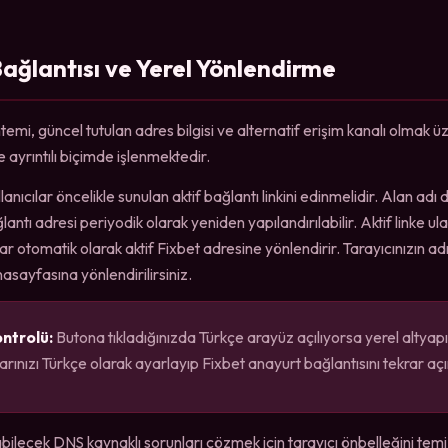
ağlantısı ve Yerel Yönlendirme
emi, güncel tutulan adres bilgisi ve alternatif erişim kanalı olmak ü
ayrıntılı biçimde işlenmektedir.
anıcılar öncelikle sunulan aktif bağlantı linkini edinmelidir. Alan adı
ntı adresi periyodik olarak yeniden yapılandırılabilir. Aktif linke ul
ar otomatik olarak aktif Fixbet adresine yönlendirir. Tarayıcınızın a
asayfasına yönlendirilirsiniz.
ntrolü:
Butona tıkladığınızda Türkçe arayüz açılıyorsa yerel altyapı
larınızı Türkçe olarak ayarlayıp Fixbet anayurt bağlantısını tekrar açı
labilecek DNS kaynaklı sorunları çözmek için tarayıcı önbelleğini te