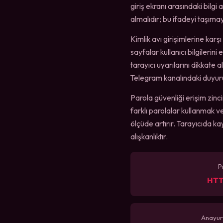
giriş ekranı arasındaki bilgi
almalıdır; bu ifadeyi taşıma
Kimlik avı girişimlerine karşı
sayfalar kullanıcı bilgileri
tarayıcı uyarılarını dikkate
Telegram kanalındaki duyurul
Parola güvenliği erişim zinc
farklı parolalar kullanmak v
ölçüde artırır. Tarayıcıda k
alışkanlıktır.
P
HTT
Anayur