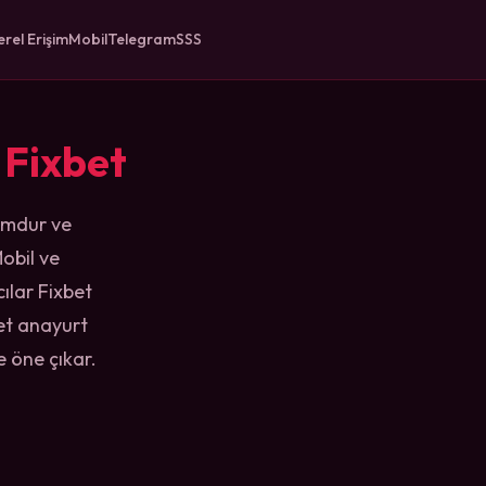
erel Erişim
Mobil
Telegram
SSS
e
Fixbet
ormdur ve
obil ve
ılar Fixbet
bet anayurt
e öne çıkar.