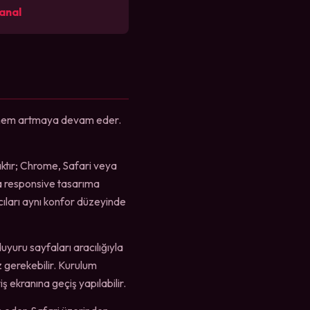
anal
 dönem artmaya devam eder.
maktır; Chrome, Safari veya
fa responsive tasarıma
ıları aynı konfor düzeyinde
yuru sayfaları aracılığıyla
z gerekebilir. Kurulum
ekranına geçiş yapılabilir.