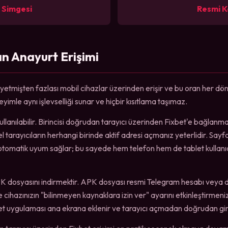
t Simgesi
Resmi K
n Anayurt Erişimi
de yetmişten fazlası mobil cihazlar üzerinden erişir ve bu oran her
imle aynı işlevselliği sunar ve hiçbir kısıtlama taşımaz.
 kullanılabilir. Birincisi doğrudan tarayıcı üzerinden Fixbet'e bağlan
 tarayıcıların herhangi birinde aktif adresi açmanız yeterlidir. Say
otomatik uyum sağlar; bu sayede hem telefon hem de tablet kullanıc
APK dosyasını indirmektir. APK dosyası resmi Telegram hesabı veya du
e cihazınızın "bilinmeyen kaynaklara izin ver" ayarını etkinleştirmeni
 uygulaması ana ekrana eklenir ve tarayıcı açmadan doğrudan giriş 