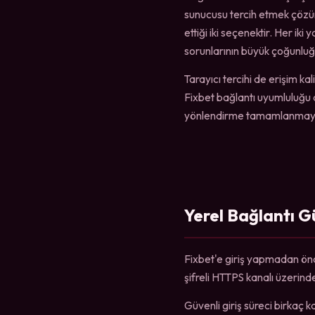
sunucusu tercih etmek çözüm o
ettiği iki seçenektir. Her i
sorunlarının büyük çoğunluğ
Tarayıcı tercihi de erişim k
Fixbet bağlantı uyumluluğu aç
yönlendirme tamamlanmayabil
Yerel Bağlantı G
Fixbet'e giriş yapmadan önce
şifreli HTTPS kanalı üzerind
Güvenli giriş süreci birkaç k