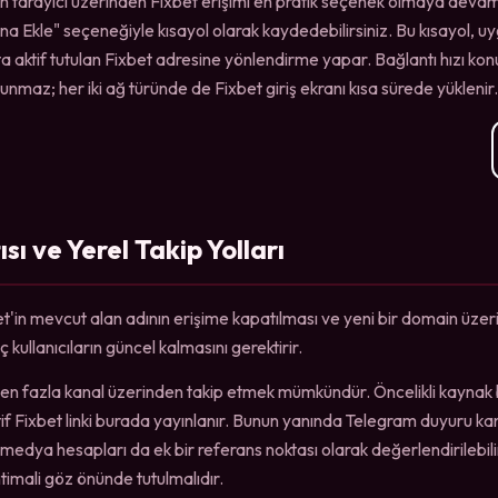
udan tarayıcı üzerinden Fixbet erişimi en pratik seçenek olmaya deva
ana Ekle" seçeneğiyle kısayol olarak kaydedebilirsiniz. Bu kısayol,
a aktif tutulan Fixbet adresine yönlendirme yapar. Bağlantı hızı ko
lunmaz; her iki ağ türünde de Fixbet giriş ekranı kısa sürede yüklenir.
ı ve Yerel Takip Yolları
t'in mevcut alan adının erişime kapatılması ve yeni bir domain üz
 kullanıcıların güncel kalmasını gerektirir.
den fazla kanal üzerinden takip etmek mümkündür. Öncelikli kaynak 
f Fixbet linki burada yayınlanır. Bunun yanında Telegram duyuru kana
edya hesapları da ek bir referans noktası olarak değerlendirilebi
timali göz önünde tutulmalıdır.