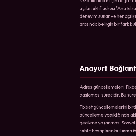
iOS kullanıcıları için doğr
açılan aktif adresi "Ana Ekr
deneyim sunar ve her açılışt
arasında belirgin bir fark bu
Anayurt Bağlantıs
Adres güncellemeleri, Fixbe
başlaması sürecidir. Bu süreç
Fixbet güncellemelerini bir
güncelleme yapıldığında akti
gecikme yaşanmaz. Sosyal m
sahte hesapların bulunma ih