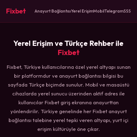
Fixbet
Anayurt Bağlantısı
Yerel Erişim
Mobil
Telegram
SSS
Yerel Erişim ve Türkçe Rehber ile
Fixbet
Fixbet, Türkiye kullanıcılarına özel yerel altyapı sunan
bir platformdur ve anayurt bağlantısı bilgisi bu
sayfada Türkçe biçimde sunulur. Mobil ve masaüstü
cihazlarda yerel sunucu üzerinden aktif adres ile
kullanıcılar Fixbet giriş ekranına anayurttan
yönlendirilir. Türkiye genelinde her Fixbet anayurt
bağlantısı talebine yerel tepki veren altyapı, yurt içi
erişim kültürüyle öne çıkar.