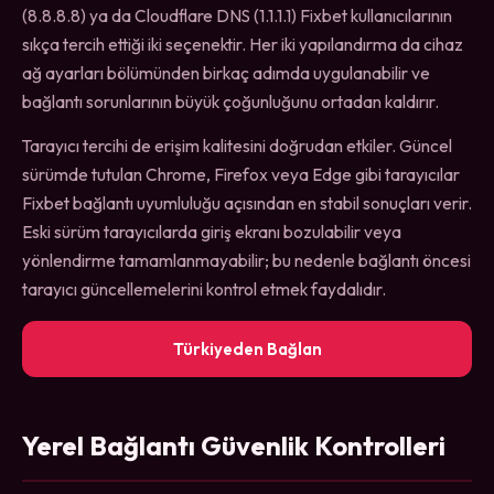
(8.8.8.8) ya da Cloudflare DNS (1.1.1.1) Fixbet kullanıcılarının
sıkça tercih ettiği iki seçenektir. Her iki yapılandırma da cihaz
ağ ayarları bölümünden birkaç adımda uygulanabilir ve
bağlantı sorunlarının büyük çoğunluğunu ortadan kaldırır.
Tarayıcı tercihi de erişim kalitesini doğrudan etkiler. Güncel
sürümde tutulan Chrome, Firefox veya Edge gibi tarayıcılar
Fixbet bağlantı uyumluluğu açısından en stabil sonuçları verir.
Eski sürüm tarayıcılarda giriş ekranı bozulabilir veya
yönlendirme tamamlanmayabilir; bu nedenle bağlantı öncesi
tarayıcı güncellemelerini kontrol etmek faydalıdır.
Türkiyeden Bağlan
Yerel Bağlantı Güvenlik Kontrolleri