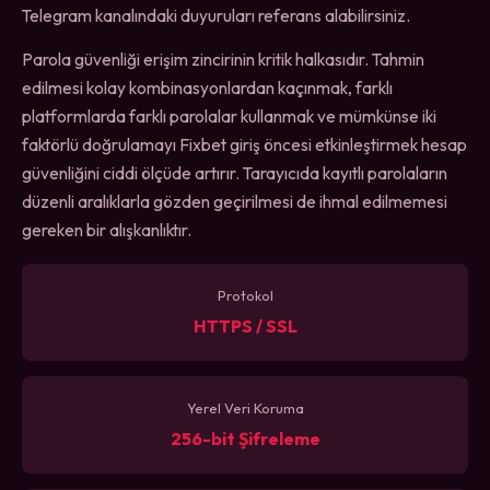
Telegram kanalındaki duyuruları referans alabilirsiniz.
Parola güvenliği erişim zincirinin kritik halkasıdır. Tahmin
edilmesi kolay kombinasyonlardan kaçınmak, farklı
platformlarda farklı parolalar kullanmak ve mümkünse iki
faktörlü doğrulamayı Fixbet giriş öncesi etkinleştirmek hesap
güvenliğini ciddi ölçüde artırır. Tarayıcıda kayıtlı parolaların
düzenli aralıklarla gözden geçirilmesi de ihmal edilmemesi
gereken bir alışkanlıktır.
Protokol
HTTPS / SSL
Yerel Veri Koruma
256-bit Şifreleme