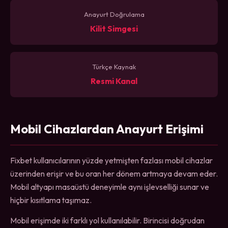
Anayurt Doğrulama
Kilit Simgesi
Türkçe Kaynak
Resmi Kanal
Mobil Cihazlardan Anayurt Erişimi
Fixbet kullanıcılarının yüzde yetmişten fazlası mobil cihazlar
üzerinden erişir ve bu oran her dönem artmaya devam eder.
Mobil altyapı masaüstü deneyimle aynı işlevselliği sunar ve
hiçbir kısıtlama taşımaz.
Mobil erişimde iki farklı yol kullanılabilir. Birincisi doğrudan