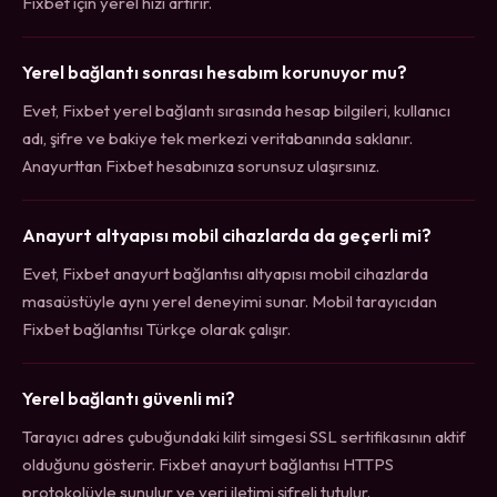
Fixbet için yerel hızı artırır.
Yerel bağlantı sonrası hesabım korunuyor mu?
Evet, Fixbet yerel bağlantı sırasında hesap bilgileri, kullanıcı
adı, şifre ve bakiye tek merkezi veritabanında saklanır.
Anayurttan Fixbet hesabınıza sorunsuz ulaşırsınız.
Anayurt altyapısı mobil cihazlarda da geçerli mi?
Evet, Fixbet anayurt bağlantısı altyapısı mobil cihazlarda
masaüstüyle aynı yerel deneyimi sunar. Mobil tarayıcıdan
Fixbet bağlantısı Türkçe olarak çalışır.
Yerel bağlantı güvenli mi?
Tarayıcı adres çubuğundaki kilit simgesi SSL sertifikasının aktif
olduğunu gösterir. Fixbet anayurt bağlantısı HTTPS
protokolüyle sunulur ve veri iletimi şifreli tutulur.