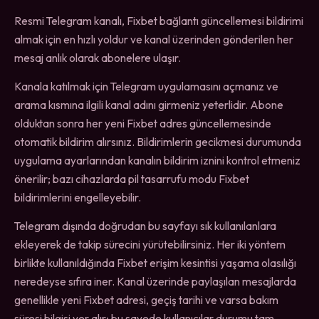
Resmi Telegram kanalı, Fixbet bağlantı güncellemesi bildirimi
almak için en hızlı yoldur ve kanal üzerinden gönderilen her
mesaj anlık olarak abonelere ulaşır.
Kanala katılmak için Telegram uygulamasını açmanız ve
arama kısmına ilgili kanal adını girmeniz yeterlidir. Abone
olduktan sonra her yeni Fixbet adres güncellemesinde
otomatik bildirim alırsınız. Bildirimlerin gecikmesi durumunda
uygulama ayarlarından kanalın bildirim iznini kontrol etmeniz
önerilir; bazı cihazlarda pil tasarrufu modu Fixbet
bildirimlerini engelleyebilir.
Telegram dışında doğrudan bu sayfayı sık kullanılanlara
ekleyerek de takip sürecini yürütebilirsiniz. Her iki yöntem
birlikte kullanıldığında Fixbet erişim kesintisi yaşama olasılığı
neredeyse sıfıra iner. Kanal üzerinde paylaşılan mesajlarda
genellikle yeni Fixbet adresi, geçiş tarihi ve varsa bakım
süresi bilgisi yer alır; bu sayede kullanıcılar durumu tam