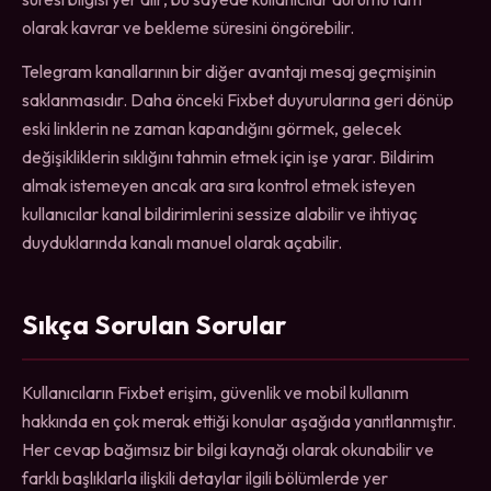
olarak kavrar ve bekleme süresini öngörebilir.
Telegram kanallarının bir diğer avantajı mesaj geçmişinin
saklanmasıdır. Daha önceki Fixbet duyurularına geri dönüp
eski linklerin ne zaman kapandığını görmek, gelecek
değişikliklerin sıklığını tahmin etmek için işe yarar. Bildirim
almak istemeyen ancak ara sıra kontrol etmek isteyen
kullanıcılar kanal bildirimlerini sessize alabilir ve ihtiyaç
duyduklarında kanalı manuel olarak açabilir.
Sıkça Sorulan Sorular
Kullanıcıların Fixbet erişim, güvenlik ve mobil kullanım
hakkında en çok merak ettiği konular aşağıda yanıtlanmıştır.
Her cevap bağımsız bir bilgi kaynağı olarak okunabilir ve
farklı başlıklarla ilişkili detaylar ilgili bölümlerde yer