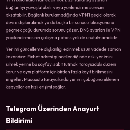
bağlantıyı yavaşlatabilir veya yönlendirme sürecini
aksatabilir. Bağlantı kurulamadığında VPN'i geçici olarak
devre dışı bırakmak ya da başka bir sunucu lokasyonuna
geçmek çoğu durumda sorunu çözer. DNS ayarları ile VPN
yapılandırmasının çakışma potansiyeli de unutulmamalıdır.
Yer imi güncelleme alışkanlığı edinmek uzun vadede zaman
kazandırır. Fixbet adresi güncellendiğinde eski yer imini
silmek yerine bu sayfayı sabit tutmak, tarayıcıdaki düzeni
korur ve aynı platform için birden fazla kayıt birikmesini
engeller. Masaüstü tarayıcılarda yer imi çubuğuna eklenen
kısayollar en hızlı erişimi sağlar.
Telegram Üzerinden Anayurt
Bildirimi