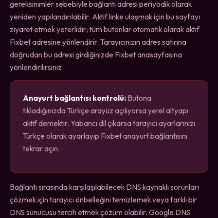
gereksinimler sebebiyle bağlantı adresi periyodik olarak
yeniden yapılandırılabilir. Aktif linke ulaşmak için bu sayfayı
ziyaret etmek yeterlidir; tüm butonlar otomatik olarak aktif
Fixbet adresine yönlendirir. Tarayıcınızın adres satırına
doğrudan bu adresi girdiğinizde Fixbet anasayfasına
yönlendirilirsiniz.
Anayurt bağlantısı kontrolü:
Butona
tıkladığınızda Türkçe arayüz açılıyorsa yerel altyapı
aktif demektir. Yabancı dil çıkarsa tarayıcı ayarlarınızı
Türkçe olarak ayarlayıp Fixbet anayurt bağlantısını
tekrar açın.
Bağlantı sırasında karşılaşılabilecek DNS kaynaklı sorunları
çözmek için tarayıcı önbelleğini temizlemek veya farklı bir
DNS sunucusu tercih etmek çözüm olabilir. Google DNS