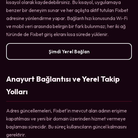
kısayol olarak kaydedebilirsiniz. Bu kısayol, uygulamaya
benzer bir deneyim sunar ve her açılışta aktif tutulan Fixbet
adresine yönlendirme yapar. Bağlantı hızı konusunda Wi-Fi
ve mobil veri arasında belirgin bir fark bulunmaz; her iki ağ
türünde de Fixbet giriş ekranı kısa sürede yüklenir.
Şimdi Yerel Bağlan
Anayurt Bağlantısı ve Yerel Takip
Yolları
Adres güncellemeleri, Fixbet'in mevcut alan adının erişime
kapatılması ve yeni bir domain üzerinden hizmet vermeye
başlaması sürecidir. Bu süreç kullanıcıların güncel kalmasını
gerektirir.