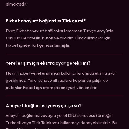
almaktadır.
Fixbet anayurt bağlantısı Türkçe mi?
Evet, Fixbet anayurt bağlantısı tamamen Türkçe arayüzle
sunulur. Her metin, buton ve bildirim Türk kullanıcılar için
Fixbet içinde Türkçe hazırlanmıştır.
Yerel erişim için ekstra ayar gerekli mi?
Hayır, Fixbet yerel erişim için kullanıcı tarafında ekstra ayar
gerekmez. Yerel sunucu altyapısı arka planda çalışır ve
butonlar Fixbet için otomatik anayurt yönlendirir.
Anayurt bağlantısı yavaş çalışırsa?
Anayurt bağlantısı yavaşsa yerel DNS sunucusu (örneğin
Turkcell veya Türk Telekom) kullanmayı deneyebilirsiniz. Bu