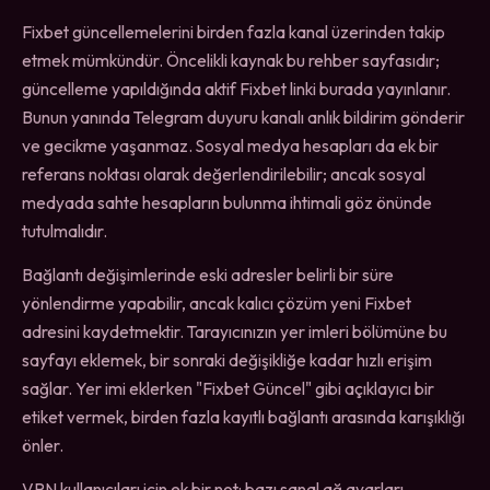
Fixbet güncellemelerini birden fazla kanal üzerinden takip
etmek mümkündür. Öncelikli kaynak bu rehber sayfasıdır;
güncelleme yapıldığında aktif Fixbet linki burada yayınlanır.
Bunun yanında Telegram duyuru kanalı anlık bildirim gönderir
ve gecikme yaşanmaz. Sosyal medya hesapları da ek bir
referans noktası olarak değerlendirilebilir; ancak sosyal
medyada sahte hesapların bulunma ihtimali göz önünde
tutulmalıdır.
Bağlantı değişimlerinde eski adresler belirli bir süre
yönlendirme yapabilir, ancak kalıcı çözüm yeni Fixbet
adresini kaydetmektir. Tarayıcınızın yer imleri bölümüne bu
sayfayı eklemek, bir sonraki değişikliğe kadar hızlı erişim
sağlar. Yer imi eklerken "Fixbet Güncel" gibi açıklayıcı bir
etiket vermek, birden fazla kayıtlı bağlantı arasında karışıklığı
önler.
VPN kullanıcıları için ek bir not: bazı sanal ağ ayarları