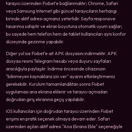
tarayıcı üzerinden Fixbet'e bağlanmaktır; Chrome, Safari
veya Samsung Internet gibi güncel tarayıcıların herhangi
birinde aktif adresi açmanız yeterlidir. Sayfa responsive
tasarıma sahiptir ve ekran boyutuna otomatik uyum sağlar;
bu sayede hem telefon hem de tablet kullanıcıları aynı konfor
düzeyinde gezinme yapabilir.
Diğer yol ise Fixbet'e ait APK dosyasını indirmektir. APK
dosyası resmi Telegram hesabı veya duyuru sayfaları
aracılığıyla paylaşılır. İndirme öncesinde cihazınızın
"bilinmeyen kaynaklara izin ver" ayarını etkinleştirmeniz
gerekebilir. Kurulum tamamlandıktan sonra Fixbet
uygulaması ana ekrana eklenir ve tarayıcı açmadan
doğrudan giriş ekranına geçiş yapılabilir.
iOS kullanıcıları için doğrudan tarayıcı üzerinden Fixbet
erişimi en pratik seçenek olmaya devam eder. Safari
üzerinden açılan aktif adresi "Ana Ekrana Ekle" seçeneğiyle