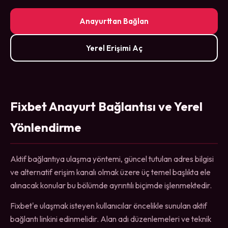
Anayurttan Bağlan
Yerel Erişimi Aç
Fixbet Anayurt Bağlantısı ve Yerel
Yönlendirme
Aktif bağlantıya ulaşma yöntemi, güncel tutulan adres bilgisi
ve alternatif erişim kanalı olmak üzere üç temel başlıkta ele
alınacak konular bu bölümde ayrıntılı biçimde işlenmektedir.
Fixbet'e ulaşmak isteyen kullanıcılar öncelikle sunulan aktif
bağlantı linkini edinmelidir. Alan adı düzenlemeleri ve teknik