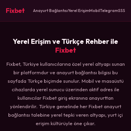
Fixbet
Anayurt Bağlantısı
Yerel Erişim
Mobil
Telegram
SSS
Yerel Erişim ve Türkçe Rehber ile
Fixbet
Fixbet, Türkiye kullanıcılarına özel yerel altyapı sunan
bir platformdur ve anayurt bağlantısı bilgisi bu
sayfada Türkçe biçimde sunulur. Mobil ve masaüstü
cihazlarda yerel sunucu üzerinden aktif adres ile
kullanıcılar Fixbet giriş ekranına anayurttan
yönlendirilir. Türkiye genelinde her Fixbet anayurt
bağlantısı talebine yerel tepki veren altyapı, yurt içi
erişim kültürüyle öne çıkar.