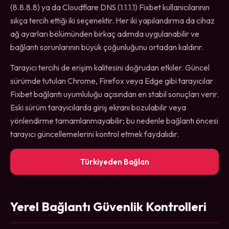
(8.8.8.8) ya da Cloudflare DNS (1.1.1.1) Fixbet kullanıcılarının
sıkça tercih ettiği iki seçenektir. Her iki yapılandırma da cihaz
ağ ayarları bölümünden birkaç adımda uygulanabilir ve
bağlantı sorunlarının büyük çoğunluğunu ortadan kaldırır.
Tarayıcı tercihi de erişim kalitesini doğrudan etkiler. Güncel
sürümde tutulan Chrome, Firefox veya Edge gibi tarayıcılar
Fixbet bağlantı uyumluluğu açısından en stabil sonuçları verir.
Eski sürüm tarayıcılarda giriş ekranı bozulabilir veya
yönlendirme tamamlanmayabilir; bu nedenle bağlantı öncesi
tarayıcı güncellemelerini kontrol etmek faydalıdır.
Türkiyeden Bağlan
Yerel Bağlantı Güvenlik Kontrolleri