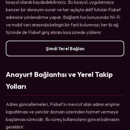
kısayol olarak kaydedebilirsiniz. Bu kısayol, uygulamaya
benzer bir deneyim sunar ve her açılışta aktif tutulan Fixbet
adresine yönlendirme yapar. Bağlantı hızı konusunda Wi-Fi
ve mobil veri arasında belirgin bir fark bulunmaz; her iki ağ
türünde de Fixbet giriş ekranı kısa sürede yüklenir.
Şimdi Yerel Bağlan
Anayurt Bağlantısı ve Yerel Takip
Yolları
Adres güncellemeleri, Fixbet'in mevcut alan adının erişime
kapatılması ve yeni bir domain üzerinden hizmet vermeye
başlaması sürecidir. Bu süreç kullanıcıların güncel kalmasını
gerektirir.