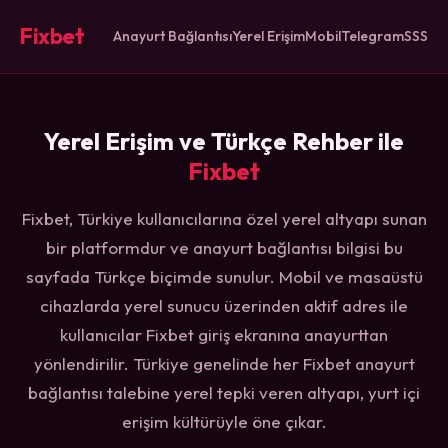
Fixbet
Anayurt Bağlantısı
Yerel Erişim
Mobil
Telegram
SSS
Yerel Erişim ve Türkçe Rehber ile
Fixbet
Fixbet, Türkiye kullanıcılarına özel yerel altyapı sunan
bir platformdur ve anayurt bağlantısı bilgisi bu
sayfada Türkçe biçimde sunulur. Mobil ve masaüstü
cihazlarda yerel sunucu üzerinden aktif adres ile
kullanıcılar Fixbet giriş ekranına anayurttan
yönlendirilir. Türkiye genelinde her Fixbet anayurt
bağlantısı talebine yerel tepki veren altyapı, yurt içi
erişim kültürüyle öne çıkar.