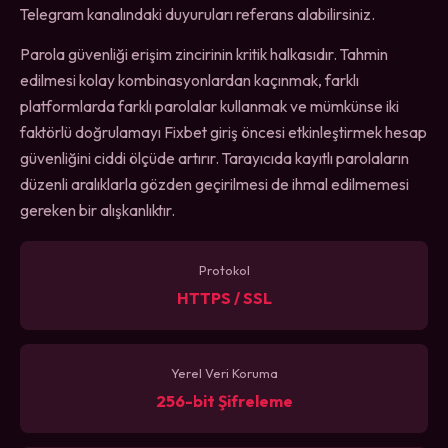
Telegram kanalındaki duyuruları referans alabilirsiniz.
Parola güvenliği erişim zincirinin kritik halkasıdır. Tahmin
edilmesi kolay kombinasyonlardan kaçınmak, farklı
platformlarda farklı parolalar kullanmak ve mümkünse iki
faktörlü doğrulamayı Fixbet giriş öncesi etkinleştirmek hesap
güvenliğini ciddi ölçüde artırır. Tarayıcıda kayıtlı parolaların
düzenli aralıklarla gözden geçirilmesi de ihmal edilmemesi
gereken bir alışkanlıktır.
Protokol
HTTPS / SSL
Yerel Veri Koruma
256-bit Şifreleme