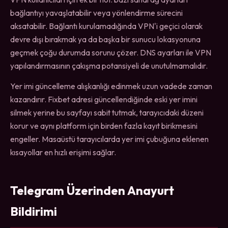
bağlantıyı yavaşlatabilir veya yönlendirme sürecini
aksatabilir. Bağlantı kurulamadığında VPN'i geçici olarak
devre dışı bırakmak ya da başka bir sunucu lokasyonuna
geçmek çoğu durumda sorunu çözer. DNS ayarları ile VPN
yapılandırmasının çakışma potansiyeli de unutulmamalıdır.
Yer imi güncelleme alışkanlığı edinmek uzun vadede zaman
kazandırır. Fixbet adresi güncellendiğinde eski yer imini
silmek yerine bu sayfayı sabit tutmak, tarayıcıdaki düzeni
korur ve aynı platform için birden fazla kayıt birikmesini
engeller. Masaüstü tarayıcılarda yer imi çubuğuna eklenen
kısayollar en hızlı erişimi sağlar.
Telegram Üzerinden Anayurt
Bildirimi