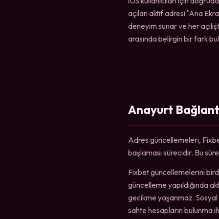
iOS kullanıcıları için doğr
açılan aktif adresi "Ana Ekr
deneyim sunar ve her açılışt
arasında belirgin bir fark bu
Anayurt Bağlantıs
Adres güncellemeleri, Fixbe
başlaması sürecidir. Bu süreç
Fixbet güncellemelerini bir
güncelleme yapıldığında akti
gecikme yaşanmaz. Sosyal m
sahte hesapların bulunma ih