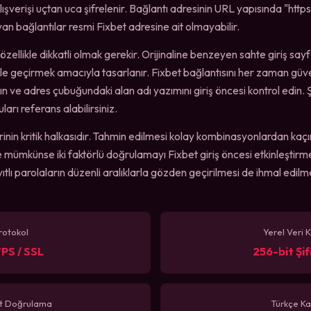
 alışverişi uçtan uca şifrelenir. Bağlantı adresinin URL yapısında "http
yan bağlantılar resmi Fixbet adresine ait olmayabilir.
 özellikle dikkatli olmak gerekir. Orijinaline benzeyen sahte giriş sayf
ni ele geçirmek amacıyla tasarlanır. Fixbet bağlantısını her zaman güv
 alın ve adres çubuğundaki alan adı yazımını giriş öncesi kontrol edin
arı referans alabilirsiniz.
irinin kritik halkasıdır. Tahmin edilmesi kolay kombinasyonlardan kaç
e mümkünse iki faktörlü doğrulamayı Fixbet giriş öncesi etkinleştirm
ayıtlı parolaların düzenli aralıklarla gözden geçirilmesi de ihmal edi
rotokol
Yerel Veri
PS / SSL
256-bit Şi
t Doğrulama
Türkçe K