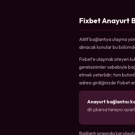
Fixbet Anayurt B
Aktif bağlantıya ulaşma yönt
alınacak konular bu bölümde 
Fixbet'e ulaşmak isteyen kull
gereksinimler sebebiyle bağla
etmek yeterlidir; tüm butonl
adresi girdiğinizde Fixbet an
Anayurt bağlantısı ko
dil çıkarsa tarayıcı ayar
Bağlantı sırasında karşılaşı