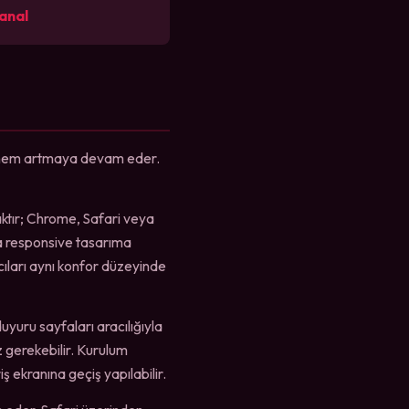
anal
 dönem artmaya devam eder.
maktır; Chrome, Safari veya
fa responsive tasarıma
ıları aynı konfor düzeyinde
yuru sayfaları aracılığıyla
z gerekebilir. Kurulum
ekranına geçiş yapılabilir.