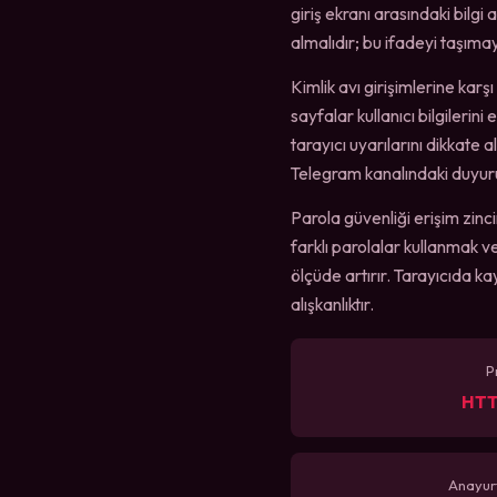
giriş ekranı arasındaki bilgi
almalıdır; bu ifadeyi taşıma
Kimlik avı girişimlerine karşı
sayfalar kullanıcı bilgileri
tarayıcı uyarılarını dikkate
Telegram kanalındaki duyurul
Parola güvenliği erişim zinc
farklı parolalar kullanmak v
ölçüde artırır. Tarayıcıda k
alışkanlıktır.
P
HTT
Anayur