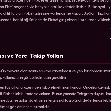
udan tarayıcı üzerinden Fixbet erişimi en pratik seçenek olmaya deva
ana Ekle" seçeneğiyle kısayol olarak kaydedebilirsiniz. Bu kısayol,
a aktif tutulan Fixbet adresine yönlendirme yapar. Bağlantı hızı ko
lunmaz; her iki ağ türünde de Fixbet giriş ekranı kısa sürede yüklenir.
ı ve Yerel Takip Yolları
t'in mevcut alan adının erişime kapatılması ve yeni bir domain üz
 kullanıcıların güncel kalmasını gerektirir.
den fazla kanal üzerinden takip etmek mümkündür. Öncelikli kaynak 
f Fixbet linki burada yayınlanır. Bunun yanında Telegram duyuru kana
edya hesapları da ek bir referans noktası olarak değerlendirilebi
timali göz önünde tutulmalıdır.