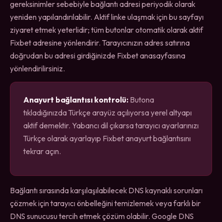
gereksinimler sebebiyle bağlantı adresi periyodik olarak
yeniden yapılandırılabilir. Aktif linke ulaşmak için bu sayfayı
ziyaret etmek yeterlidir; tüm butonlar otomatik olarak aktif
Fixbet adresine yönlendirir. Tarayıcınızın adres satırına
doğrudan bu adresi girdiğinizde Fixbet anasayfasına
yönlendirilirsiniz.
Anayurt bağlantısı kontrolü:
Butona
tıkladığınızda Türkçe arayüz açılıyorsa yerel altyapı
aktif demektir. Yabancı dil çıkarsa tarayıcı ayarlarınızı
Türkçe olarak ayarlayıp Fixbet anayurt bağlantısını
tekrar açın.
Bağlantı sırasında karşılaşılabilecek DNS kaynaklı sorunları
çözmek için tarayıcı önbelleğini temizlemek veya farklı bir
DNS sunucusu tercih etmek çözüm olabilir. Google DNS