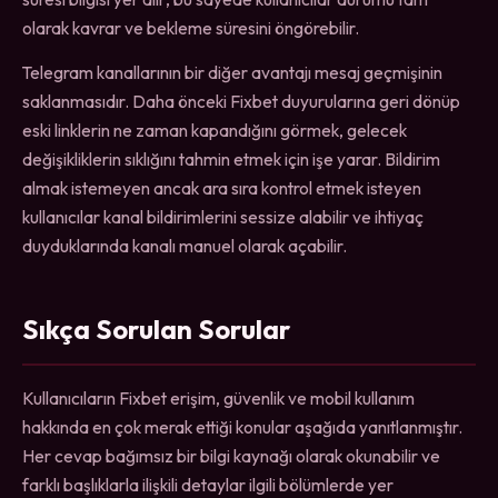
olarak kavrar ve bekleme süresini öngörebilir.
Telegram kanallarının bir diğer avantajı mesaj geçmişinin
saklanmasıdır. Daha önceki Fixbet duyurularına geri dönüp
eski linklerin ne zaman kapandığını görmek, gelecek
değişikliklerin sıklığını tahmin etmek için işe yarar. Bildirim
almak istemeyen ancak ara sıra kontrol etmek isteyen
kullanıcılar kanal bildirimlerini sessize alabilir ve ihtiyaç
duyduklarında kanalı manuel olarak açabilir.
Sıkça Sorulan Sorular
Kullanıcıların Fixbet erişim, güvenlik ve mobil kullanım
hakkında en çok merak ettiği konular aşağıda yanıtlanmıştır.
Her cevap bağımsız bir bilgi kaynağı olarak okunabilir ve
farklı başlıklarla ilişkili detaylar ilgili bölümlerde yer