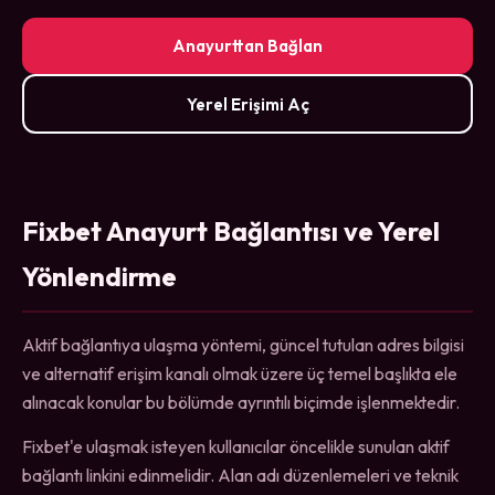
Anayurttan Bağlan
Yerel Erişimi Aç
Fixbet Anayurt Bağlantısı ve Yerel
Yönlendirme
Aktif bağlantıya ulaşma yöntemi, güncel tutulan adres bilgisi
ve alternatif erişim kanalı olmak üzere üç temel başlıkta ele
alınacak konular bu bölümde ayrıntılı biçimde işlenmektedir.
Fixbet'e ulaşmak isteyen kullanıcılar öncelikle sunulan aktif
bağlantı linkini edinmelidir. Alan adı düzenlemeleri ve teknik