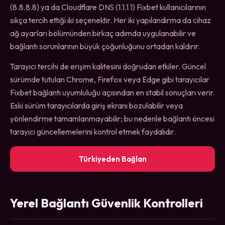
(8.8.8.8) ya da Cloudflare DNS (1.1.1.1) Fixbet kullanıcılarının
sıkça tercih ettiği iki seçenektir. Her iki yapılandırma da cihaz
ağ ayarları bölümünden birkaç adımda uygulanabilir ve
bağlantı sorunlarının büyük çoğunluğunu ortadan kaldırır.
Tarayıcı tercihi de erişim kalitesini doğrudan etkiler. Güncel
sürümde tutulan Chrome, Firefox veya Edge gibi tarayıcılar
Fixbet bağlantı uyumluluğu açısından en stabil sonuçları verir.
Eski sürüm tarayıcılarda giriş ekranı bozulabilir veya
yönlendirme tamamlanmayabilir; bu nedenle bağlantı öncesi
tarayıcı güncellemelerini kontrol etmek faydalıdır.
Türkiyeden Bağlan
Yerel Bağlantı Güvenlik Kontrolleri