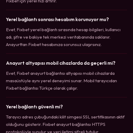
Fixbet için yerel hızı artırır.
Yerel bağlantı sonrası hesabım korunuyor mu?
Evet, Fixbet yerel bağlantı sırasında hesap bilgileri, kullanıcı
adı, şifre ve bakiye tek merkezi veritabanında saklanır.
Anayurttan Fixbet hesabınıza sorunsuz ulaşırsınız.
Anayurt altyapısı mobil cihazlarda da geçerli mi?
Evet, Fixbet anayurt bağlantısı altyapısı mobil cihazlarda
masaüstüyle aynı yerel deneyimi sunar. Mobil tarayıcıdan
Fixbet bağlantısı Türkçe olarak çalışır.
Yerel bağlantı güvenli mi?
Tarayıcı adres çubuğundaki kilit simgesi SSL sertifikasının aktif
olduğunu gösterir. Fixbet anayurt bağlantısı HTTPS
protokolüyle sunulur ve veri iletimi şifreli tutulur.