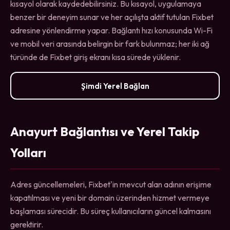
kısayol olarak kaydedebilirsiniz. Bu kısayol, uygulamaya
benzer bir deneyim sunar ve her açılışta aktif tutulan Fixbet
adresine yönlendirme yapar. Bağlantı hızı konusunda Wi-Fi
ve mobil veri arasında belirgin bir fark bulunmaz; her iki ağ
türünde de Fixbet giriş ekranı kısa sürede yüklenir.
Şimdi Yerel Bağlan
Anayurt Bağlantısı ve Yerel Takip
Yolları
Adres güncellemeleri, Fixbet'in mevcut alan adının erişime
kapatılması ve yeni bir domain üzerinden hizmet vermeye
başlaması sürecidir. Bu süreç kullanıcıların güncel kalmasını
gerektirir.