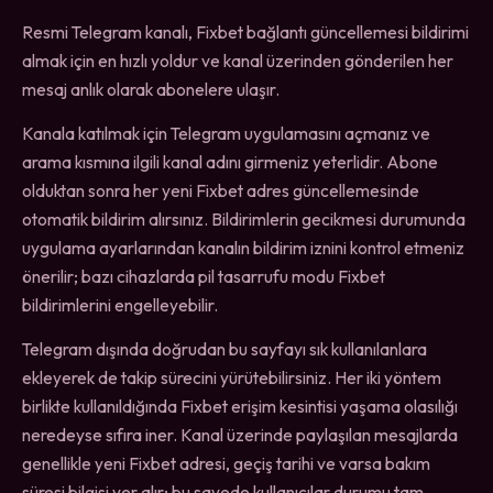
Resmi Telegram kanalı, Fixbet bağlantı güncellemesi bildirimi
almak için en hızlı yoldur ve kanal üzerinden gönderilen her
mesaj anlık olarak abonelere ulaşır.
Kanala katılmak için Telegram uygulamasını açmanız ve
arama kısmına ilgili kanal adını girmeniz yeterlidir. Abone
olduktan sonra her yeni Fixbet adres güncellemesinde
otomatik bildirim alırsınız. Bildirimlerin gecikmesi durumunda
uygulama ayarlarından kanalın bildirim iznini kontrol etmeniz
önerilir; bazı cihazlarda pil tasarrufu modu Fixbet
bildirimlerini engelleyebilir.
Telegram dışında doğrudan bu sayfayı sık kullanılanlara
ekleyerek de takip sürecini yürütebilirsiniz. Her iki yöntem
birlikte kullanıldığında Fixbet erişim kesintisi yaşama olasılığı
neredeyse sıfıra iner. Kanal üzerinde paylaşılan mesajlarda
genellikle yeni Fixbet adresi, geçiş tarihi ve varsa bakım
süresi bilgisi yer alır; bu sayede kullanıcılar durumu tam