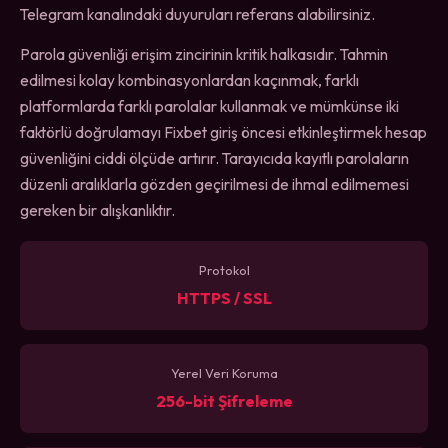
Telegram kanalındaki duyuruları referans alabilirsiniz.
Parola güvenliği erişim zincirinin kritik halkasıdır. Tahmin
edilmesi kolay kombinasyonlardan kaçınmak, farklı
platformlarda farklı parolalar kullanmak ve mümkünse iki
faktörlü doğrulamayı Fixbet giriş öncesi etkinleştirmek hesap
güvenliğini ciddi ölçüde artırır. Tarayıcıda kayıtlı parolaların
düzenli aralıklarla gözden geçirilmesi de ihmal edilmemesi
gereken bir alışkanlıktır.
Protokol
HTTPS / SSL
Yerel Veri Koruma
256-bit Şifreleme