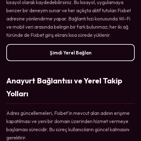
kısayol olarak kaydedebilirsiniz. Bu kısayol, uygulamaya
benzer bir deneyim sunar ve her açılışta aktif tutulan Fixbet
adresine yönlendirme yapar. Bağlantı hızı konusunda Wi-Fi
ve mobil veri arasında belirgin bir fark bulunmaz; her iki ağ
türünde de Fixbet giriş ekranı kısa sürede yüklenir.
Şimdi Yerel Bağlan
Anayurt Bağlantısı ve Yerel Takip
Yolları
Adres güncellemeleri, Fixbet'in mevcut alan adının erişime
kapatılması ve yeni bir domain üzerinden hizmet vermeye
başlaması sürecidir. Bu süreç kullanıcıların güncel kalmasını
gerektirir.