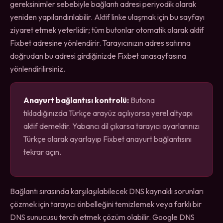
gereksinimler sebebiyle bağlantı adresi periyodik olarak
yeniden yapılandırılabilir. Aktif linke ulaşmak için bu sayfayı
ziyaret etmek yeterlidir; tüm butonlar otomatik olarak aktif
Fixbet adresine yönlendirir. Tarayıcınızın adres satırına
doğrudan bu adresi girdiğinizde Fixbet anasayfasına
yönlendirilirsiniz.
Anayurt bağlantısı kontrolü:
Butona
tıkladığınızda Türkçe arayüz açılıyorsa yerel altyapı
aktif demektir. Yabancı dil çıkarsa tarayıcı ayarlarınızı
Türkçe olarak ayarlayıp Fixbet anayurt bağlantısını
tekrar açın.
Bağlantı sırasında karşılaşılabilecek DNS kaynaklı sorunları
çözmek için tarayıcı önbelleğini temizlemek veya farklı bir
DNS sunucusu tercih etmek çözüm olabilir. Google DNS