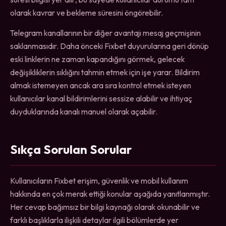
olarak kavrar ve bekleme süresini öngörebilir.
Telegram kanallarının bir diğer avantajı mesaj geçmişinin
saklanmasıdır. Daha önceki Fixbet duyurularına geri dönüp
eski linklerin ne zaman kapandığını görmek, gelecek
değişikliklerin sıklığını tahmin etmek için işe yarar. Bildirim
almak istemeyen ancak ara sıra kontrol etmek isteyen
kullanıcılar kanal bildirimlerini sessize alabilir ve ihtiyaç
duyduklarında kanalı manuel olarak açabilir.
Sıkça Sorulan Sorular
Kullanıcıların Fixbet erişim, güvenlik ve mobil kullanım
hakkında en çok merak ettiği konular aşağıda yanıtlanmıştır.
Her cevap bağımsız bir bilgi kaynağı olarak okunabilir ve
farklı başlıklarla ilişkili detaylar ilgili bölümlerde yer