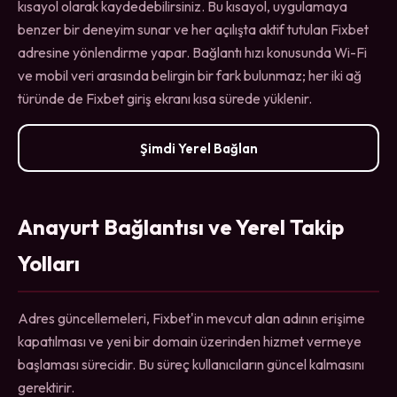
kısayol olarak kaydedebilirsiniz. Bu kısayol, uygulamaya
benzer bir deneyim sunar ve her açılışta aktif tutulan Fixbet
adresine yönlendirme yapar. Bağlantı hızı konusunda Wi-Fi
ve mobil veri arasında belirgin bir fark bulunmaz; her iki ağ
türünde de Fixbet giriş ekranı kısa sürede yüklenir.
Şimdi Yerel Bağlan
Anayurt Bağlantısı ve Yerel Takip
Yolları
Adres güncellemeleri, Fixbet'in mevcut alan adının erişime
kapatılması ve yeni bir domain üzerinden hizmet vermeye
başlaması sürecidir. Bu süreç kullanıcıların güncel kalmasını
gerektirir.