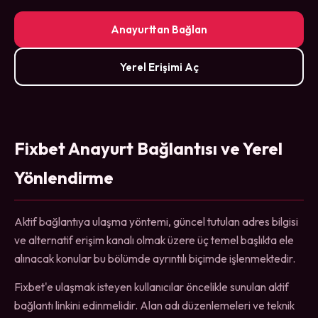
Anayurttan Bağlan
Yerel Erişimi Aç
Fixbet Anayurt Bağlantısı ve Yerel
Yönlendirme
Aktif bağlantıya ulaşma yöntemi, güncel tutulan adres bilgisi
ve alternatif erişim kanalı olmak üzere üç temel başlıkta ele
alınacak konular bu bölümde ayrıntılı biçimde işlenmektedir.
Fixbet'e ulaşmak isteyen kullanıcılar öncelikle sunulan aktif
bağlantı linkini edinmelidir. Alan adı düzenlemeleri ve teknik