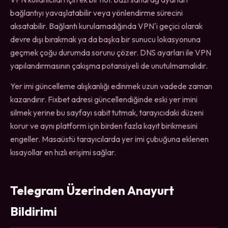
bağlantıyı yavaşlatabilir veya yönlendirme sürecini
aksatabilir. Bağlantı kurulamadığında VPN'i geçici olarak
devre dışı bırakmak ya da başka bir sunucu lokasyonuna
geçmek çoğu durumda sorunu çözer. DNS ayarları ile VPN
yapılandırmasının çakışma potansiyeli de unutulmamalıdır.
Yer imi güncelleme alışkanlığı edinmek uzun vadede zaman
kazandırır. Fixbet adresi güncellendiğinde eski yer imini
silmek yerine bu sayfayı sabit tutmak, tarayıcıdaki düzeni
korur ve aynı platform için birden fazla kayıt birikmesini
engeller. Masaüstü tarayıcılarda yer imi çubuğuna eklenen
kısayollar en hızlı erişimi sağlar.
Telegram Üzerinden Anayurt
Bildirimi