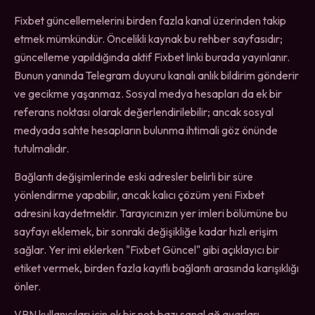
Fixbet güncellemelerini birden fazla kanal üzerinden takip
etmek mümkündür. Öncelikli kaynak bu rehber sayfasıdır;
güncelleme yapıldığında aktif Fixbet linki burada yayınlanır.
Bunun yanında Telegram duyuru kanalı anlık bildirim gönderir
ve gecikme yaşanmaz. Sosyal medya hesapları da ek bir
referans noktası olarak değerlendirilebilir; ancak sosyal
medyada sahte hesapların bulunma ihtimali göz önünde
tutulmalıdır.
Bağlantı değişimlerinde eski adresler belirli bir süre
yönlendirme yapabilir, ancak kalıcı çözüm yeni Fixbet
adresini kaydetmektir. Tarayıcınızın yer imleri bölümüne bu
sayfayı eklemek, bir sonraki değişikliğe kadar hızlı erişim
sağlar. Yer imi eklerken "Fixbet Güncel" gibi açıklayıcı bir
etiket vermek, birden fazla kayıtlı bağlantı arasında karışıklığı
önler.
VPN kullanıcıları için ek bir not: bazı sanal ağ ayarları