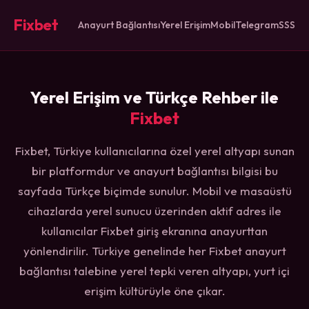
Fixbet
Anayurt Bağlantısı
Yerel Erişim
Mobil
Telegram
SSS
Yerel Erişim ve Türkçe Rehber ile
Fixbet
Fixbet, Türkiye kullanıcılarına özel yerel altyapı sunan
bir platformdur ve anayurt bağlantısı bilgisi bu
sayfada Türkçe biçimde sunulur. Mobil ve masaüstü
cihazlarda yerel sunucu üzerinden aktif adres ile
kullanıcılar Fixbet giriş ekranına anayurttan
yönlendirilir. Türkiye genelinde her Fixbet anayurt
bağlantısı talebine yerel tepki veren altyapı, yurt içi
erişim kültürüyle öne çıkar.