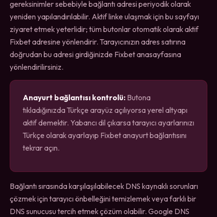
gereksinimler sebebiyle bağlantı adresi periyodik olarak
yeniden yapılandırılabilir. Aktif linke ulaşmak için bu sayfayı
ziyaret etmek yeterlidir; tüm butonlar otomatik olarak aktif
Fixbet adresine yönlendirir. Tarayıcınızın adres satırına
doğrudan bu adresi girdiğinizde Fixbet anasayfasına
yönlendirilirsiniz.
Anayurt bağlantısı kontrolü:
Butona
tıkladığınızda Türkçe arayüz açılıyorsa yerel altyapı
aktif demektir. Yabancı dil çıkarsa tarayıcı ayarlarınızı
Türkçe olarak ayarlayıp Fixbet anayurt bağlantısını
tekrar açın.
Bağlantı sırasında karşılaşılabilecek DNS kaynaklı sorunları
çözmek için tarayıcı önbelleğini temizlemek veya farklı bir
DNS sunucusu tercih etmek çözüm olabilir. Google DNS