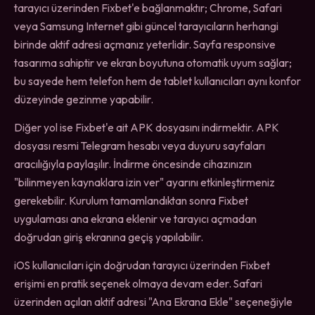
tarayıcı üzerinden Fixbet'e bağlanmaktır; Chrome, Safari
veya Samsung Internet gibi güncel tarayıcıların herhangi
birinde aktif adresi açmanız yeterlidir. Sayfa responsive
tasarıma sahiptir ve ekran boyutuna otomatik uyum sağlar;
bu sayede hem telefon hem de tablet kullanıcıları aynı konfor
düzeyinde gezinme yapabilir.
Diğer yol ise Fixbet'e ait APK dosyasını indirmektir. APK
dosyası resmi Telegram hesabı veya duyuru sayfaları
aracılığıyla paylaşılır. İndirme öncesinde cihazınızın
"bilinmeyen kaynaklara izin ver" ayarını etkinleştirmeniz
gerekebilir. Kurulum tamamlandıktan sonra Fixbet
uygulaması ana ekrana eklenir ve tarayıcı açmadan
doğrudan giriş ekranına geçiş yapılabilir.
iOS kullanıcıları için doğrudan tarayıcı üzerinden Fixbet
erişimi en pratik seçenek olmaya devam eder. Safari
üzerinden açılan aktif adresi "Ana Ekrana Ekle" seçeneğiyle