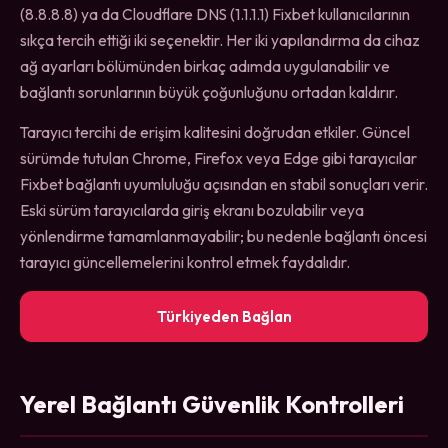
(8.8.8.8) ya da Cloudflare DNS (1.1.1.1) Fixbet kullanıcılarının
sıkça tercih ettiği iki seçenektir. Her iki yapılandırma da cihaz
ağ ayarları bölümünden birkaç adımda uygulanabilir ve
bağlantı sorunlarının büyük çoğunluğunu ortadan kaldırır.
Tarayıcı tercihi de erişim kalitesini doğrudan etkiler. Güncel
sürümde tutulan Chrome, Firefox veya Edge gibi tarayıcılar
Fixbet bağlantı uyumluluğu açısından en stabil sonuçları verir.
Eski sürüm tarayıcılarda giriş ekranı bozulabilir veya
yönlendirme tamamlanmayabilir; bu nedenle bağlantı öncesi
tarayıcı güncellemelerini kontrol etmek faydalıdır.
Türkiyeden Bağlan
Yerel Bağlantı Güvenlik Kontrolleri