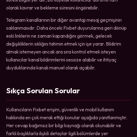
olarak kavrar ve bekleme süresini öngörebilir.
Telegram kanallarının bir diğer avantajı mesaj geçmişinin
saklanmasıdır. Daha önceki Fixbet duyurularına geri dönüp
eski linklerin ne zaman kapandığını görmek, gelecek
değişikliklerin sıklığını tahmin etmek için işe yarar. Bildirim
almak istemeyen ancak ara sıra kontrol etmek isteyen
kullanıcılar kanal bildirimlerini sessize alabilir ve ihtiyaç
duyduklarında kanalı manuel olarak açabilir.
Sıkça Sorulan Sorular
Kullanıcıların Fixbet erişim, güvenlik ve mobil kullanım
hakkında en çok merak ettiği konular aşağıda yanıtlanmıştır.
Her cevap bağımsız bir bilgi kaynağı olarak okunabilir ve
farklı başlıklarla ilişkili detaylar ilgili bölümlerde yer