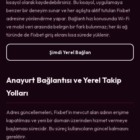
kısayol olarak kaydedebilirsiniz. Bu kısayol, uygulamaya
benzer bir deneyim sunar ve her açılışta aktif tutulan Fixbet
adresine yönlendirme yapar. Bağlantı hızı konusunda Wi-Fi
ve mobil veri arasında belirgin bir fark bulunmaz; her iki ağ
türünde de Fixbet giriş ekranı kısa sürede yüklenir.
Şimdi Yerel Bağlan
Anayurt Bağlantısı ve Yerel Takip
Yolları
Adres güncellemeleri, Fixbet'in mevcut alan adının erişime
kapatılması ve yeni bir domain üzerinden hizmet vermeye
başlaması sürecidir. Bu süreç kullanıcıların güncel kalmasını
gerektirir.