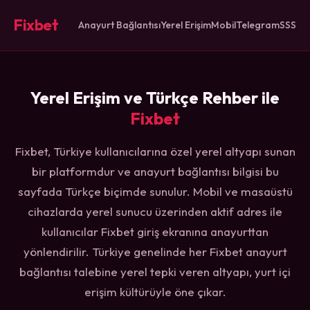
Fixbet
Anayurt Bağlantısı
Yerel Erişim
Mobil
Telegram
SSS
Yerel Erişim ve Türkçe Rehber ile
Fixbet
Fixbet, Türkiye kullanıcılarına özel yerel altyapı sunan
bir platformdur ve anayurt bağlantısı bilgisi bu
sayfada Türkçe biçimde sunulur. Mobil ve masaüstü
cihazlarda yerel sunucu üzerinden aktif adres ile
kullanıcılar Fixbet giriş ekranına anayurttan
yönlendirilir. Türkiye genelinde her Fixbet anayurt
bağlantısı talebine yerel tepki veren altyapı, yurt içi
erişim kültürüyle öne çıkar.