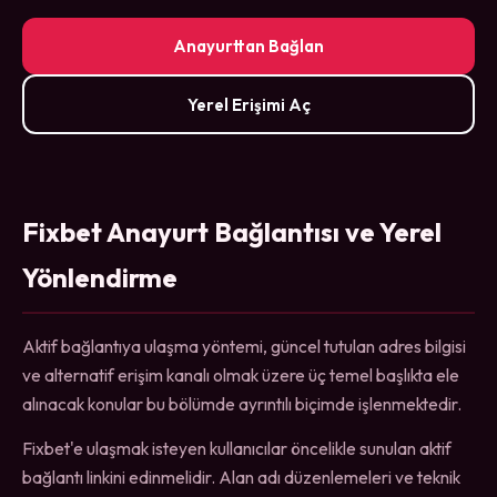
Anayurttan Bağlan
Yerel Erişimi Aç
Fixbet Anayurt Bağlantısı ve Yerel
Yönlendirme
Aktif bağlantıya ulaşma yöntemi, güncel tutulan adres bilgisi
ve alternatif erişim kanalı olmak üzere üç temel başlıkta ele
alınacak konular bu bölümde ayrıntılı biçimde işlenmektedir.
Fixbet'e ulaşmak isteyen kullanıcılar öncelikle sunulan aktif
bağlantı linkini edinmelidir. Alan adı düzenlemeleri ve teknik