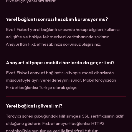
Fixbet için yerel hızı artırır.
Yerel bağlantı sonrası hesabım korunuyor mu?
Evet, Fixbet yerel bağlantı sırasında hesap bilgileri, kullanıcı
adı, şifre ve bakiye tek merkezi veritabanında saklanır.
Anayurttan Fixbet hesabınıza sorunsuz ulaşırsınız.
Anayurt altyapısı mobil cihazlarda da geçerli mi?
Evet, Fixbet anayurt bağlantısı altyapısı mobil cihazlarda
masaüstüyle aynı yerel deneyimi sunar. Mobil tarayıcıdan
Fixbet bağlantısı Türkçe olarak çalışır.
Yerel bağlantı güvenli mi?
Tarayıcı adres çubuğundaki kilit simgesi SSL sertifikasının aktif
olduğunu gösterir. Fixbet anayurt bağlantısı HTTPS
protokolüyle sunulur ve veri iletimi şifreli tutulur.