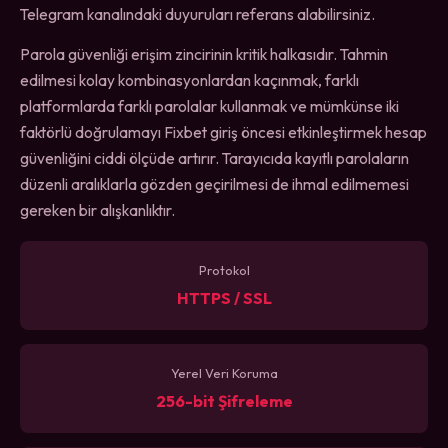
Telegram kanalındaki duyuruları referans alabilirsiniz.
Parola güvenliği erişim zincirinin kritik halkasıdır. Tahmin
edilmesi kolay kombinasyonlardan kaçınmak, farklı
platformlarda farklı parolalar kullanmak ve mümkünse iki
faktörlü doğrulamayı Fixbet giriş öncesi etkinleştirmek hesap
güvenliğini ciddi ölçüde artırır. Tarayıcıda kayıtlı parolaların
düzenli aralıklarla gözden geçirilmesi de ihmal edilmemesi
gereken bir alışkanlıktır.
Protokol
HTTPS / SSL
Yerel Veri Koruma
256-bit Şifreleme