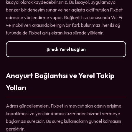
kısayol olarak kaydedebilirsiniz. Bu kısayol, uygulamaya
benzer bir deneyim sunar ve her açılışta aktif tutulan Fixbet
adresine yönlendirme yapar. Bağlantı hızı konusunda Wi-Fi
ve mobil veri arasında belirgin bir fark bulunmaz; her iki ağ
türünde de Fixbet giriş ekranı kısa sürede yüklenir.
Şimdi Yerel Bağlan
Anayurt Bağlantısı ve Yerel Takip
Yolları
Adres güncellemeleri, Fixbet'in mevcut alan adının erişime
kapatılması ve yeni bir domain üzerinden hizmet vermeye
başlaması sürecidir. Bu süreç kullanıcıların güncel kalmasını
gerektirir.