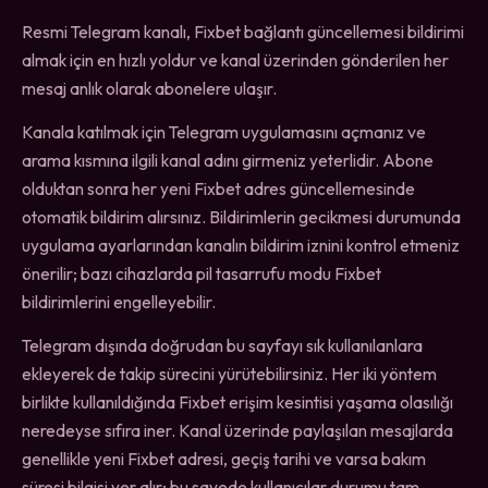
Resmi Telegram kanalı, Fixbet bağlantı güncellemesi bildirimi
almak için en hızlı yoldur ve kanal üzerinden gönderilen her
mesaj anlık olarak abonelere ulaşır.
Kanala katılmak için Telegram uygulamasını açmanız ve
arama kısmına ilgili kanal adını girmeniz yeterlidir. Abone
olduktan sonra her yeni Fixbet adres güncellemesinde
otomatik bildirim alırsınız. Bildirimlerin gecikmesi durumunda
uygulama ayarlarından kanalın bildirim iznini kontrol etmeniz
önerilir; bazı cihazlarda pil tasarrufu modu Fixbet
bildirimlerini engelleyebilir.
Telegram dışında doğrudan bu sayfayı sık kullanılanlara
ekleyerek de takip sürecini yürütebilirsiniz. Her iki yöntem
birlikte kullanıldığında Fixbet erişim kesintisi yaşama olasılığı
neredeyse sıfıra iner. Kanal üzerinde paylaşılan mesajlarda
genellikle yeni Fixbet adresi, geçiş tarihi ve varsa bakım
süresi bilgisi yer alır; bu sayede kullanıcılar durumu tam