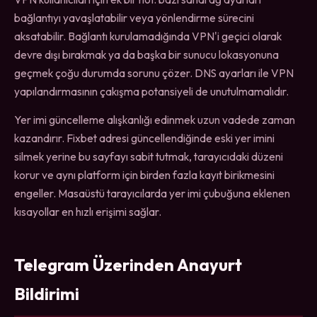
bağlantıyı yavaşlatabilir veya yönlendirme sürecini
aksatabilir. Bağlantı kurulamadığında VPN'i geçici olarak
devre dışı bırakmak ya da başka bir sunucu lokasyonuna
geçmek çoğu durumda sorunu çözer. DNS ayarları ile VPN
yapılandırmasının çakışma potansiyeli de unutulmamalıdır.
Yer imi güncelleme alışkanlığı edinmek uzun vadede zaman
kazandırır. Fixbet adresi güncellendiğinde eski yer imini
silmek yerine bu sayfayı sabit tutmak, tarayıcıdaki düzeni
korur ve aynı platform için birden fazla kayıt birikmesini
engeller. Masaüstü tarayıcılarda yer imi çubuğuna eklenen
kısayollar en hızlı erişimi sağlar.
Telegram Üzerinden Anayurt
Bildirimi