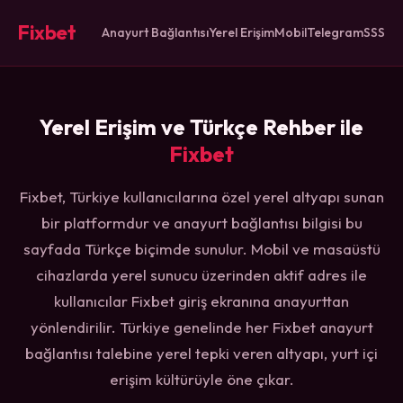
Fixbet
Anayurt Bağlantısı
Yerel Erişim
Mobil
Telegram
SSS
Yerel Erişim ve Türkçe Rehber ile
Fixbet
Fixbet, Türkiye kullanıcılarına özel yerel altyapı sunan
bir platformdur ve anayurt bağlantısı bilgisi bu
sayfada Türkçe biçimde sunulur. Mobil ve masaüstü
cihazlarda yerel sunucu üzerinden aktif adres ile
kullanıcılar Fixbet giriş ekranına anayurttan
yönlendirilir. Türkiye genelinde her Fixbet anayurt
bağlantısı talebine yerel tepki veren altyapı, yurt içi
erişim kültürüyle öne çıkar.