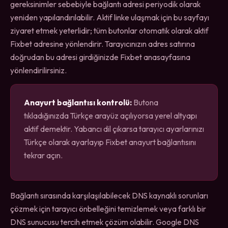
gereksinimler sebebiyle bağlantı adresi periyodik olarak
yeniden yapılandırılabilir. Aktif linke ulaşmak için bu sayfayı
ziyaret etmek yeterlidir; tüm butonlar otomatik olarak aktif
Fixbet adresine yönlendirir. Tarayıcınızın adres satırına
doğrudan bu adresi girdiğinizde Fixbet anasayfasına
yönlendirilirsiniz.
Anayurt bağlantısı kontrolü:
Butona
tıkladığınızda Türkçe arayüz açılıyorsa yerel altyapı
aktif demektir. Yabancı dil çıkarsa tarayıcı ayarlarınızı
Türkçe olarak ayarlayıp Fixbet anayurt bağlantısını
tekrar açın.
Bağlantı sırasında karşılaşılabilecek DNS kaynaklı sorunları
çözmek için tarayıcı önbelleğini temizlemek veya farklı bir
DNS sunucusu tercih etmek çözüm olabilir. Google DNS