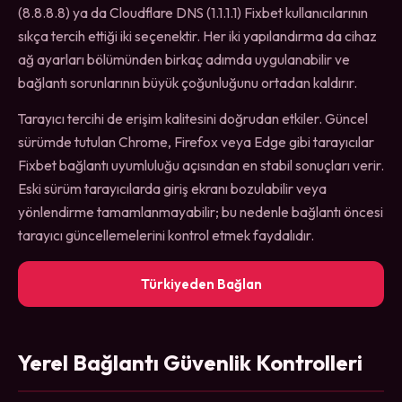
(8.8.8.8) ya da Cloudflare DNS (1.1.1.1) Fixbet kullanıcılarının
sıkça tercih ettiği iki seçenektir. Her iki yapılandırma da cihaz
ağ ayarları bölümünden birkaç adımda uygulanabilir ve
bağlantı sorunlarının büyük çoğunluğunu ortadan kaldırır.
Tarayıcı tercihi de erişim kalitesini doğrudan etkiler. Güncel
sürümde tutulan Chrome, Firefox veya Edge gibi tarayıcılar
Fixbet bağlantı uyumluluğu açısından en stabil sonuçları verir.
Eski sürüm tarayıcılarda giriş ekranı bozulabilir veya
yönlendirme tamamlanmayabilir; bu nedenle bağlantı öncesi
tarayıcı güncellemelerini kontrol etmek faydalıdır.
Türkiyeden Bağlan
Yerel Bağlantı Güvenlik Kontrolleri