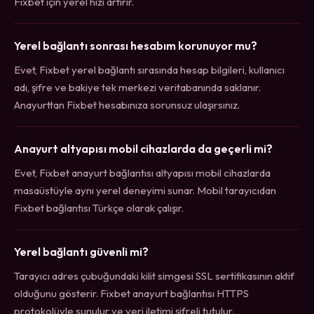
Fixbet için yerel hızı artırır.
Yerel bağlantı sonrası hesabım korunuyor mu?
Evet, Fixbet yerel bağlantı sırasında hesap bilgileri, kullanıcı
adı, şifre ve bakiye tek merkezi veritabanında saklanır.
Anayurttan Fixbet hesabınıza sorunsuz ulaşırsınız.
Anayurt altyapısı mobil cihazlarda da geçerli mi?
Evet, Fixbet anayurt bağlantısı altyapısı mobil cihazlarda
masaüstüyle aynı yerel deneyimi sunar. Mobil tarayıcıdan
Fixbet bağlantısı Türkçe olarak çalışır.
Yerel bağlantı güvenli mi?
Tarayıcı adres çubuğundaki kilit simgesi SSL sertifikasının aktif
olduğunu gösterir. Fixbet anayurt bağlantısı HTTPS
protokolüyle sunulur ve veri iletimi şifreli tutulur.