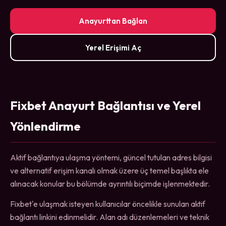
Anayurttan Bağlan
Yerel Erişimi Aç
Fixbet Anayurt Bağlantısı ve Yerel
Yönlendirme
Aktif bağlantıya ulaşma yöntemi, güncel tutulan adres bilgisi
ve alternatif erişim kanalı olmak üzere üç temel başlıkta ele
alınacak konular bu bölümde ayrıntılı biçimde işlenmektedir.
Fixbet'e ulaşmak isteyen kullanıcılar öncelikle sunulan aktif
bağlantı linkini edinmelidir. Alan adı düzenlemeleri ve teknik