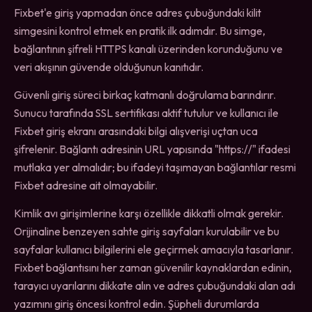
Fixbet'e giriş yapmadan önce adres çubuğundaki kilit
simgesini kontrol etmek en pratik ilk adımdır. Bu simge,
bağlantının şifreli HTTPS kanalı üzerinden korunduğunu ve
veri akışının güvende olduğunun kanıtıdır.
Güvenli giriş süreci birkaç katmanlı doğrulama barındırır.
Sunucu tarafında SSL sertifikası aktif tutulur ve kullanıcı ile
Fixbet giriş ekranı arasındaki bilgi alışverişi uçtan uca
şifrelenir. Bağlantı adresinin URL yapısında "https://" ifadesi
mutlaka yer almalıdır; bu ifadeyi taşımayan bağlantılar resmi
Fixbet adresine ait olmayabilir.
Kimlik avı girişimlerine karşı özellikle dikkatli olmak gerekir.
Orijinaline benzeyen sahte giriş sayfaları kurulabilir ve bu
sayfalar kullanıcı bilgilerini ele geçirmek amacıyla tasarlanır.
Fixbet bağlantısını her zaman güvenilir kaynaklardan edinin,
tarayıcı uyarılarını dikkate alın ve adres çubuğundaki alan adı
yazımını giriş öncesi kontrol edin. Şüpheli durumlarda