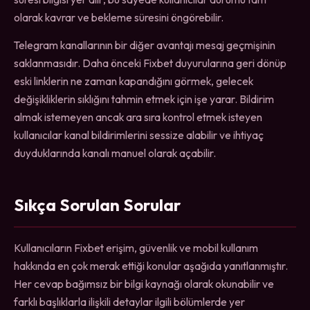
olarak kavrar ve bekleme süresini öngörebilir.
Telegram kanallarının bir diğer avantajı mesaj geçmişinin
saklanmasıdır. Daha önceki Fixbet duyurularına geri dönüp
eski linklerin ne zaman kapandığını görmek, gelecek
değişikliklerin sıklığını tahmin etmek için işe yarar. Bildirim
almak istemeyen ancak ara sıra kontrol etmek isteyen
kullanıcılar kanal bildirimlerini sessize alabilir ve ihtiyaç
duyduklarında kanalı manuel olarak açabilir.
Sıkça Sorulan Sorular
Kullanıcıların Fixbet erişim, güvenlik ve mobil kullanım
hakkında en çok merak ettiği konular aşağıda yanıtlanmıştır.
Her cevap bağımsız bir bilgi kaynağı olarak okunabilir ve
farklı başlıklarla ilişkili detaylar ilgili bölümlerde yer