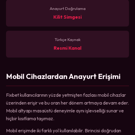
Anayurt Doğrulama
Kilit Simgesi
Türkçe Kaynak
Resmi Kanal
Mobil Cihazlardan Anayurt Erişimi
Fixbet kullanıcılarının yüzde yetmişten fazlası mobil cihazlar
üzerinden erişir ve bu oran her dönem artmaya devam eder.
Mobil altyapı masaüstü deneyimle aynı işlevselliği sunar ve
hiçbir kısıtlama taşımaz.
Mobil erişimde iki farklı yol kullanılabilir. Birincisi doğrudan