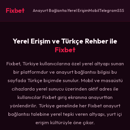
Fixbet
Anayurt Bağlantısı
Yerel Erişim
Mobil
Telegram
SSS
Yerel Erişim ve Türkçe Rehber ile
Fixbet
Fixbet, Türkiye kullanıcılarına özel yerel altyapı sunan
bir platformdur ve anayurt bağlantısı bilgisi bu
sayfada Türkçe biçimde sunulur. Mobil ve masaüstü
cihazlarda yerel sunucu üzerinden aktif adres ile
kullanıcılar Fixbet giriş ekranına anayurttan
yönlendirilir. Türkiye genelinde her Fixbet anayurt
bağlantısı talebine yerel tepki veren altyapı, yurt içi
erişim kültürüyle öne çıkar.