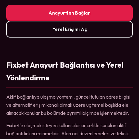
Anayurttan Bağlan
Yerel Erişimi Aç
Fixbet Anayurt Bağlantısı ve Yerel
Yönlendirme
Aktif bağlantıya ulaşma yöntemi, güncel tutulan adres bilgisi
ve alternatif erişim kanalı olmak üzere üç temel başlıkta ele
alınacak konular bu bölümde ayrıntılı biçimde işlenmektedir.
Fixbet'e ulaşmak isteyen kullanıcılar öncelikle sunulan aktif
bağlantı linkini edinmelidir. Alan adı düzenlemeleri ve teknik