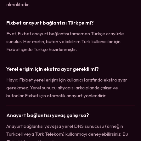
almaktadır.
Fixbet anayurt bağlantısı Türkçe mi?
Evet, Fixbet anayurt bağlantısı tamamen Türkçe arayüzle
sunulur. Her metin, buton ve bildirim Türk kullanıcılar için
Fixbet içinde Türkçe hazırlanmıştır.
Yerel erişim için ekstra ayar gerekli mi?
Hayır, Fixbet yerel erişim için kullanıcı tarafında ekstra ayar
gerekmez. Yerel sunucu altyapısı arka planda çalışır ve
butonlar Fixbet için otomatik anayurt yönlendirir.
Anayurt bağlantısı yavaş çalışırsa?
Anayurt bağlantısı yavaşsa yerel DNS sunucusu (örneğin
Turkcell veya Türk Telekom) kullanmayı deneyebilirsiniz. Bu