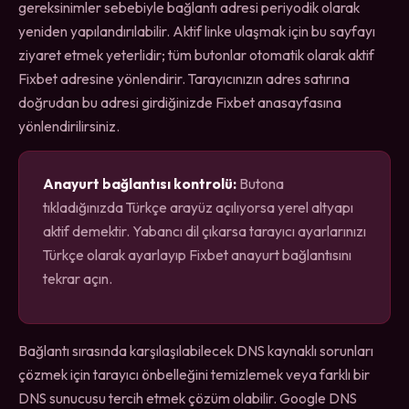
gereksinimler sebebiyle bağlantı adresi periyodik olarak
yeniden yapılandırılabilir. Aktif linke ulaşmak için bu sayfayı
ziyaret etmek yeterlidir; tüm butonlar otomatik olarak aktif
Fixbet adresine yönlendirir. Tarayıcınızın adres satırına
doğrudan bu adresi girdiğinizde Fixbet anasayfasına
yönlendirilirsiniz.
Anayurt bağlantısı kontrolü:
Butona
tıkladığınızda Türkçe arayüz açılıyorsa yerel altyapı
aktif demektir. Yabancı dil çıkarsa tarayıcı ayarlarınızı
Türkçe olarak ayarlayıp Fixbet anayurt bağlantısını
tekrar açın.
Bağlantı sırasında karşılaşılabilecek DNS kaynaklı sorunları
çözmek için tarayıcı önbelleğini temizlemek veya farklı bir
DNS sunucusu tercih etmek çözüm olabilir. Google DNS