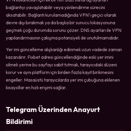
bağlantıyı yavaşlatabilir veya yönlendirme sürecini
aksatabilir. Bağlantı kurulamadığında VPN'i geçici olarak
devre dışı bırakmak ya da başka bir sunucu lokasyonuna
geçmek çoğu durumda sorunu çözer. DNS ayarları ile VPN
yapılandırmasının çakışma potansiyeli de unutulmamalıdır.
Yer imi güncelleme alışkanlığı edinmek uzun vadede zaman
kazandırır. Fixbet adresi güncellendiğinde eski yer imini
silmek yerine bu sayfayı sabit tutmak, tarayıcıdaki düzeni
korur ve aynı platform için birden fazla kayıt birikmesini
engeller. Masaüstü tarayıcılarda yer imi çubuğuna eklenen
kısayollar en hızlı erişimi sağlar.
Telegram Üzerinden Anayurt
Bildirimi