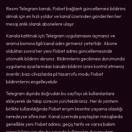
Resmi Telegram kanalı, Fixbet bağlantı güncellemesi bildirimi
almak için en hızlı yoldur ve kanal üzerinden gönderilen her
mesaj anlık olarak abonelere ulaşır.
Kanala katılmak için Telegram uygulamasını açmanız ve
arama kısmına ilgili kanal adını girmeniz yeterlidir. Abone
olduktan sonra her yeni Fixbet adres güncellemesinde
otomatik bildirim alırsınız. Bildirimlerin gecikmesi durumunda
uygulama ayarlarından kanalın bildirim iznini kontrol etmeniz
önerilir; bazı cihazlarda pil tasarrufu modu Fixbet
bildirimlerini engelleyebilir.
Telegram dışında doğrudan bu sayfayı sık kullanılanlara
ekleyerek de takip sürecini yürütebilirsiniz. Her iki yöntem
birlikte kullanıldığında Fixbet erişim kesintisi yaşama olasılığı
neredeyse sıfıra iner. Kanal üzerinde paylaşılan mesajlarda
genellikle yeni Fixbet adresi, geçiş tarihi ve varsa bakım
süresi bilgisi yer alır; bu sayede kullanıcılar durumu tam