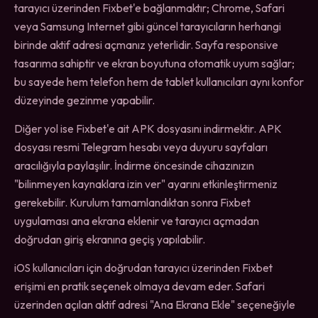
tarayıcı üzerinden Fixbet'e bağlanmaktır; Chrome, Safari
veya Samsung Internet gibi güncel tarayıcıların herhangi
birinde aktif adresi açmanız yeterlidir. Sayfa responsive
tasarıma sahiptir ve ekran boyutuna otomatik uyum sağlar;
bu sayede hem telefon hem de tablet kullanıcıları aynı konfor
düzeyinde gezinme yapabilir.
Diğer yol ise Fixbet'e ait APK dosyasını indirmektir. APK
dosyası resmi Telegram hesabı veya duyuru sayfaları
aracılığıyla paylaşılır. İndirme öncesinde cihazınızın
"bilinmeyen kaynaklara izin ver" ayarını etkinleştirmeniz
gerekebilir. Kurulum tamamlandıktan sonra Fixbet
uygulaması ana ekrana eklenir ve tarayıcı açmadan
doğrudan giriş ekranına geçiş yapılabilir.
iOS kullanıcıları için doğrudan tarayıcı üzerinden Fixbet
erişimi en pratik seçenek olmaya devam eder. Safari
üzerinden açılan aktif adresi "Ana Ekrana Ekle" seçeneğiyle