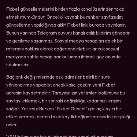
Fixbet güncellemelerini birden fazla kanal üzerinden takip
etmek mümkündür. Öncelikli kaynak bu rehber sayfasıdır;
güncelleme yapıldığında aktif Fixbet linki burada yayınlanır.
Bunun yanında Telegram duyuru kanalı anlık bildirim gönderir
ve gecikme yaşanmaz. Sosyal medya hesapları da ek bir
referans noktası olarak değerlendirilebilir; ancak sosyal
medyada sahte hesapların bulunma ihtimali göz önünde
tutulmalıdır.
Bağlantı değişimlerinde eski adresler belirli bir süre
yönlendirme yapabilir, ancak kalıcı çözüm yeni Fixbet
adresini kaydetmektir. Tarayıcınızın yer imleri bölümüne bu
sayfayı eklemek, bir sonraki değişikliğe kadar hızlı erişim
sağlar. Yer imi eklerken "Fixbet Güncel" gibi açıklayıcı bir
etiket vermek, birden fazla kayıtlı bağlantı arasında karışıklığı
önler.
VPN kullanıcıları için ek bir not: bazı sanal ağ ayarları