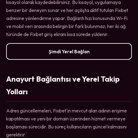
kısayol olarak kaydedebilirsiniz. Bu kısayol, uygulamaya
benzer bir deneyim sunar ve her açılışta aktif tutulan Fixbet
adresine yönlendirme yapar. Bağlantı hızı konusunda Wi-Fi
ve mobil veri arasında belirgin bir fark bulunmaz; her iki ağ
türünde de Fixbet giriş ekranı kısa sürede yüklenir.
Şimdi Yerel Bağlan
Anayurt Bağlantısı ve Yerel Takip
Yolları
Adres güncellemeleri, Fixbet'in mevcut alan adının erişime
kapatılması ve yeni bir domain üzerinden hizmet vermeye
başlaması sürecidir. Bu süreç kullanıcıların güncel kalmasını
gerektirir.