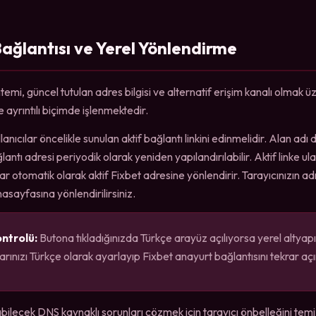
ağlantısı ve Yerel Yönlendirme
emi, güncel tutulan adres bilgisi ve alternatif erişim kanalı olmak ü
ayrıntılı biçimde işlenmektedir.
anıcılar öncelikle sunulan aktif bağlantı linkini edinmelidir. Alan adı
ntı adresi periyodik olarak yeniden yapılandırılabilir. Aktif linke ul
ar otomatik olarak aktif Fixbet adresine yönlendirir. Tarayıcınızın a
asayfasına yönlendirilirsiniz.
ntrolü:
Butona tıkladığınızda Türkçe arayüz açılıyorsa yerel altyapı
larınızı Türkçe olarak ayarlayıp Fixbet anayurt bağlantısını tekrar açı
labilecek DNS kaynaklı sorunları çözmek için tarayıcı önbelleğini te