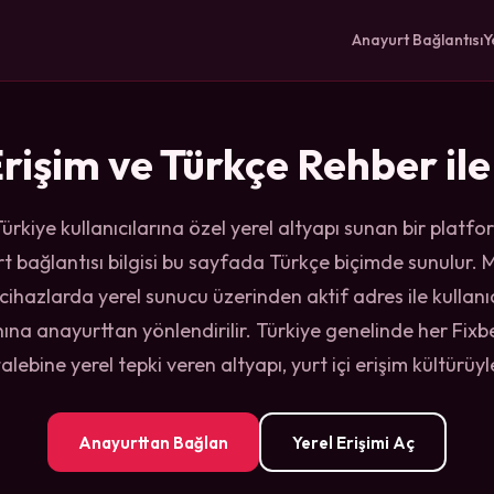
Anayurt Bağlantısı
Y
Erişim ve Türkçe Rehber il
Türkiye kullanıcılarına özel yerel altyapı sunan bir platf
t bağlantısı bilgisi bu sayfada Türkçe biçimde sunulur. M
ihazlarda yerel sunucu üzerinden aktif adres ile kullanıc
nına anayurttan yönlendirilir. Türkiye genelinde her Fix
talebine yerel tepki veren altyapı, yurt içi erişim kültürüyl
Anayurttan Bağlan
Yerel Erişimi Aç