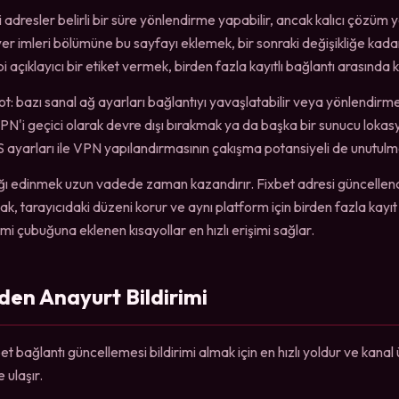
 adresler belirli bir süre yönlendirme yapabilir, ancak kalıcı çözüm y
yer imleri bölümüne bu sayfayı eklemek, bir sonraki değişikliğe kadar 
 açıklayıcı bir etiket vermek, birden fazla kayıtlı bağlantı arasında ka
 not: bazı sanal ağ ayarları bağlantıyı yavaşlatabilir veya yönlendirme
PN'i geçici olarak devre dışı bırakmak ya da başka bir sunucu lo
ayarları ile VPN yapılandırmasının çakışma potansiyeli de unutulm
ığı edinmek uzun vadede zaman kazandırır. Fixbet adresi güncellendi
k, tarayıcıdaki düzeni korur ve aynı platform için birden fazla kayıt 
mi çubuğuna eklenen kısayollar en hızlı erişimi sağlar.
den Anayurt Bildirimi
t bağlantı güncellemesi bildirimi almak için en hızlı yoldur ve kana
 ulaşır.