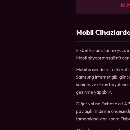
Kili
Mobil Cihazlarda
Fixbet kullanıcılarının yüz
Mobil altyapı masaüstü deney
Mobil erişimde iki farklı yol
Samsung Internet gibi güncel
sahiptir ve ekran boyutuna 
gezinme yapabilir.
Diğer yol ise Fixbet'e ait 
paylaşılır. İndirme öncesind
tamamlandıktan sonra Fixbet