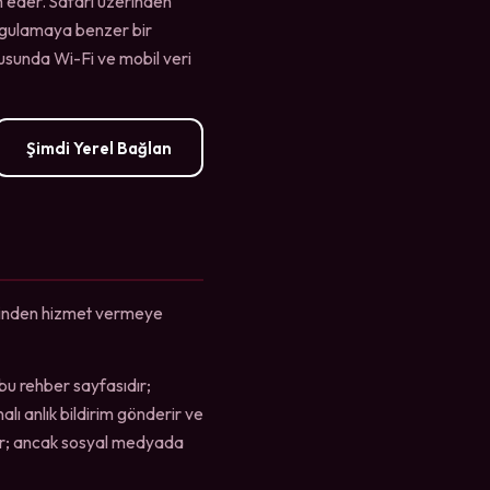
m eder. Safari üzerinden
 uygulamaya benzer bir
nusunda Wi-Fi ve mobil veri
Şimdi Yerel Bağlan
erinden hizmet vermeye
bu rehber sayfasıdır;
lı anlık bildirim gönderir ve
lir; ancak sosyal medyada