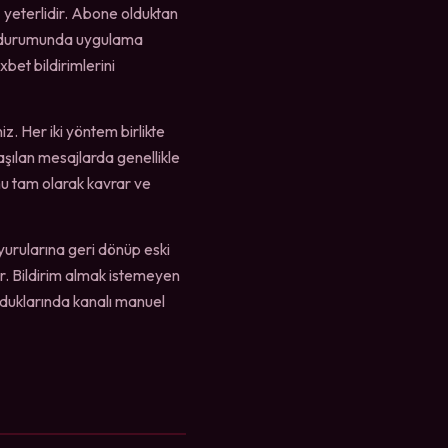
 yeterlidir. Abone olduktan
esi durumunda uygulama
xbet bildirimlerini
z. Her iki yöntem birlikte
laşılan mesajlarda genellikle
umu tam olarak kavrar ve
yurularına geri dönüp eski
ar. Bildirim almak istemeyen
duyduklarında kanalı manuel