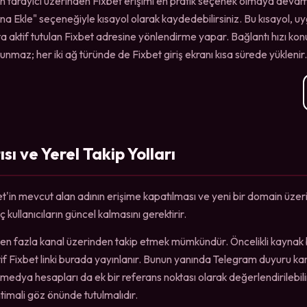
udan tarayıcı üzerinden Fixbet erişimi en pratik seçenek olmaya deva
ana Ekle" seçeneğiyle kısayol olarak kaydedebilirsiniz. Bu kısayol,
a aktif tutulan Fixbet adresine yönlendirme yapar. Bağlantı hızı ko
lunmaz; her iki ağ türünde de Fixbet giriş ekranı kısa sürede yüklenir.
ı ve Yerel Takip Yolları
t'in mevcut alan adının erişime kapatılması ve yeni bir domain üz
 kullanıcıların güncel kalmasını gerektirir.
den fazla kanal üzerinden takip etmek mümkündür. Öncelikli kaynak 
f Fixbet linki burada yayınlanır. Bunun yanında Telegram duyuru kana
edya hesapları da ek bir referans noktası olarak değerlendirilebi
timali göz önünde tutulmalıdır.