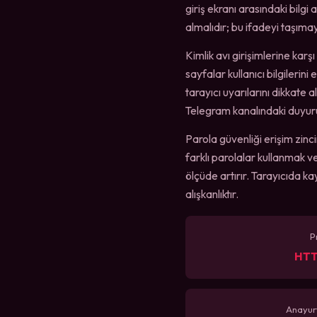
giriş ekranı arasındaki bilgi
almalıdır; bu ifadeyi taşıma
Kimlik avı girişimlerine karşı
sayfalar kullanıcı bilgileri
tarayıcı uyarılarını dikkate
Telegram kanalındaki duyurul
Parola güvenliği erişim zinc
farklı parolalar kullanmak v
ölçüde artırır. Tarayıcıda k
alışkanlıktır.
P
HTT
Anayur