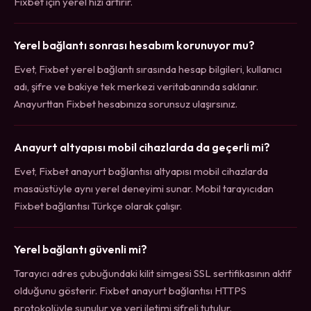
Fixbet için yerel hızı artırır.
Yerel bağlantı sonrası hesabım korunuyor mu?
Evet, Fixbet yerel bağlantı sırasında hesap bilgileri, kullanıcı
adı, şifre ve bakiye tek merkezi veritabanında saklanır.
Anayurttan Fixbet hesabınıza sorunsuz ulaşırsınız.
Anayurt altyapısı mobil cihazlarda da geçerli mi?
Evet, Fixbet anayurt bağlantısı altyapısı mobil cihazlarda
masaüstüyle aynı yerel deneyimi sunar. Mobil tarayıcıdan
Fixbet bağlantısı Türkçe olarak çalışır.
Yerel bağlantı güvenli mi?
Tarayıcı adres çubuğundaki kilit simgesi SSL sertifikasının aktif
olduğunu gösterir. Fixbet anayurt bağlantısı HTTPS
protokolüyle sunulur ve veri iletimi şifreli tutulur.