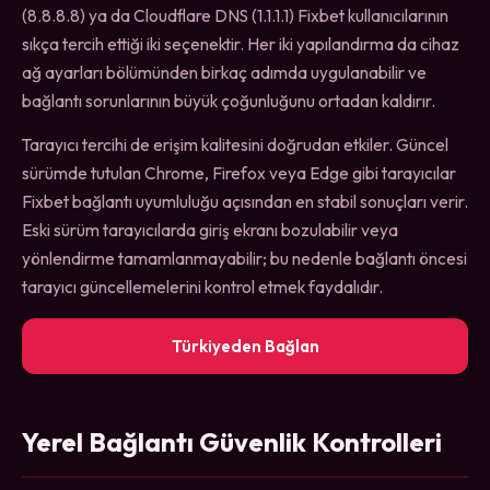
(8.8.8.8) ya da Cloudflare DNS (1.1.1.1) Fixbet kullanıcılarının
sıkça tercih ettiği iki seçenektir. Her iki yapılandırma da cihaz
ağ ayarları bölümünden birkaç adımda uygulanabilir ve
bağlantı sorunlarının büyük çoğunluğunu ortadan kaldırır.
Tarayıcı tercihi de erişim kalitesini doğrudan etkiler. Güncel
sürümde tutulan Chrome, Firefox veya Edge gibi tarayıcılar
Fixbet bağlantı uyumluluğu açısından en stabil sonuçları verir.
Eski sürüm tarayıcılarda giriş ekranı bozulabilir veya
yönlendirme tamamlanmayabilir; bu nedenle bağlantı öncesi
tarayıcı güncellemelerini kontrol etmek faydalıdır.
Türkiyeden Bağlan
Yerel Bağlantı Güvenlik Kontrolleri