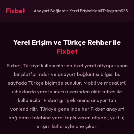
Fixbet
Anayurt Bağlantısı
Yerel Erişim
Mobil
Telegram
SSS
Yerel Erişim ve Türkçe Rehber ile
Fixbet
Fixbet, Türkiye kullanıcılarına özel yerel altyapı sunan
bir platformdur ve anayurt bağlantısı bilgisi bu
sayfada Türkçe biçimde sunulur. Mobil ve masaüstü
cihazlarda yerel sunucu üzerinden aktif adres ile
kullanıcılar Fixbet giriş ekranına anayurttan
yönlendirilir. Türkiye genelinde her Fixbet anayurt
bağlantısı talebine yerel tepki veren altyapı, yurt içi
erişim kültürüyle öne çıkar.