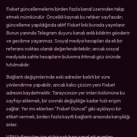
Fixbet güncellemelerini birden fazla kanal üzerinden takip
etmek mümkündür. Öncelikli kaynak bu rehber sayfasıdır;
güncelleme yapıldığında aktif Fixbet linki burada yayınlanır.
Bunun yanında Telegram duyuru kanalı anlık bildirim gönderir
ve gecikme yaşanmaz. Sosyal medya hesapları da ek bir
referans noktası olarak değerlendirilebilir; ancak sosyal
medyada sahte hesapların bulunma ihtimali göz önünde
tutulmalıdır.
Bağlantı değişimlerinde eski adresler belirli bir süre
yönlendirme yapabilir, ancak kalıcı çözüm yeni Fixbet
adresini kaydetmektir. Tarayıcınızın yer imleri bölümüne bu
sayfayı eklemek, bir sonraki değişikliğe kadar hızlı erişim
sağlar. Yer imi eklerken "Fixbet Güncel" gibi açıklayıcı bir
etiket vermek, birden fazla kayıtlı bağlantı arasında karışıklığı
önler.
VPN kullanıcıları için ek bir not: bazı sanal ağ ayarları