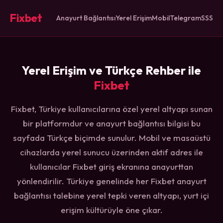
Fixbet
Anayurt Bağlantısı
Yerel Erişim
Mobil
Telegram
SSS
Yerel Erişim ve Türkçe Rehber ile
Fixbet
Fixbet, Türkiye kullanıcılarına özel yerel altyapı sunan
bir platformdur ve anayurt bağlantısı bilgisi bu
sayfada Türkçe biçimde sunulur. Mobil ve masaüstü
cihazlarda yerel sunucu üzerinden aktif adres ile
kullanıcılar Fixbet giriş ekranına anayurttan
yönlendirilir. Türkiye genelinde her Fixbet anayurt
bağlantısı talebine yerel tepki veren altyapı, yurt içi
erişim kültürüyle öne çıkar.