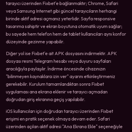
tarayıcı üzerinden Fixbet'e bağlanmaktır; Chrome, Safari
veya Samsung Internet gibi güncel tarayıcıların herhangi
birinde aktif adresi açmanız yeterlidir. Sayfa responsive
tasarıma sahiptir ve ekran boyutuna otomatik uyum sağlar;
bu sayede hem telefon hem de tablet kullanıcıları aynı konfor
düzeyinde gezinme yapabilir.
Diğer yol ise Fixbet'e ait APK dosyasını indirmektir. APK
dosyası resmi Telegram hesabı veya duyuru sayfaları
aracılığıyla paylaşılır. İndirme öncesinde cihazınızın
"bilinmeyen kaynaklara izin ver" ayarını etkinleştirmeniz
gerekebilir. Kurulum tamamlandıktan sonra Fixbet
uygulaması ana ekrana eklenir ve tarayıcı açmadan
doğrudan giriş ekranına geçiş yapılabilir.
iOS kullanıcıları için doğrudan tarayıcı üzerinden Fixbet
erişimi en pratik seçenek olmaya devam eder. Safari
üzerinden açılan aktif adresi "Ana Ekrana Ekle" seçeneğiyle