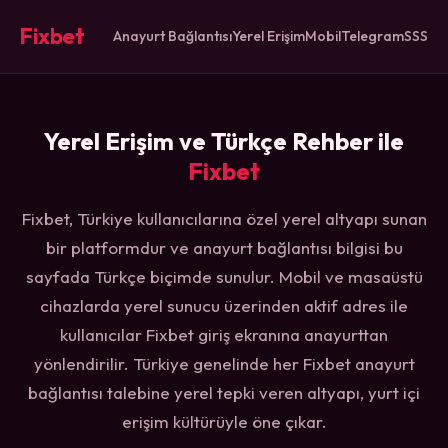
Fixbet
Anayurt Bağlantısı
Yerel Erişim
Mobil
Telegram
SSS
Yerel Erişim ve Türkçe Rehber ile
Fixbet
Fixbet, Türkiye kullanıcılarına özel yerel altyapı sunan
bir platformdur ve anayurt bağlantısı bilgisi bu
sayfada Türkçe biçimde sunulur. Mobil ve masaüstü
cihazlarda yerel sunucu üzerinden aktif adres ile
kullanıcılar Fixbet giriş ekranına anayurttan
yönlendirilir. Türkiye genelinde her Fixbet anayurt
bağlantısı talebine yerel tepki veren altyapı, yurt içi
erişim kültürüyle öne çıkar.