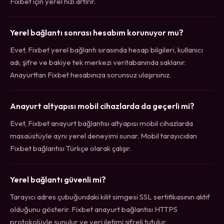
Fixbet için yerel hızı artırır.
Yerel bağlantı sonrası hesabım korunuyor mu?
Evet, Fixbet yerel bağlantı sırasında hesap bilgileri, kullanıcı
adı, şifre ve bakiye tek merkezi veritabanında saklanır.
Anayurttan Fixbet hesabınıza sorunsuz ulaşırsınız.
Anayurt altyapısı mobil cihazlarda da geçerli mi?
Evet, Fixbet anayurt bağlantısı altyapısı mobil cihazlarda
masaüstüyle aynı yerel deneyimi sunar. Mobil tarayıcıdan
Fixbet bağlantısı Türkçe olarak çalışır.
Yerel bağlantı güvenli mi?
Tarayıcı adres çubuğundaki kilit simgesi SSL sertifikasının aktif
olduğunu gösterir. Fixbet anayurt bağlantısı HTTPS
protokolüyle sunulur ve veri iletimi şifreli tutulur.