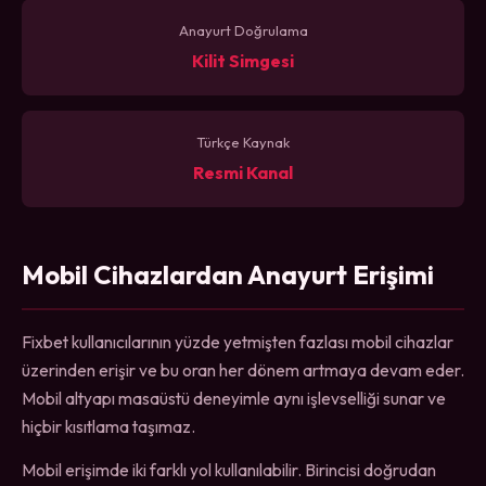
Anayurt Doğrulama
Kilit Simgesi
Türkçe Kaynak
Resmi Kanal
Mobil Cihazlardan Anayurt Erişimi
Fixbet kullanıcılarının yüzde yetmişten fazlası mobil cihazlar
üzerinden erişir ve bu oran her dönem artmaya devam eder.
Mobil altyapı masaüstü deneyimle aynı işlevselliği sunar ve
hiçbir kısıtlama taşımaz.
Mobil erişimde iki farklı yol kullanılabilir. Birincisi doğrudan