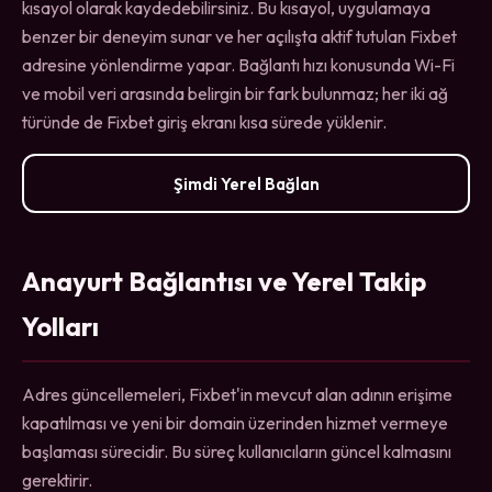
kısayol olarak kaydedebilirsiniz. Bu kısayol, uygulamaya
benzer bir deneyim sunar ve her açılışta aktif tutulan Fixbet
adresine yönlendirme yapar. Bağlantı hızı konusunda Wi-Fi
ve mobil veri arasında belirgin bir fark bulunmaz; her iki ağ
türünde de Fixbet giriş ekranı kısa sürede yüklenir.
Şimdi Yerel Bağlan
Anayurt Bağlantısı ve Yerel Takip
Yolları
Adres güncellemeleri, Fixbet'in mevcut alan adının erişime
kapatılması ve yeni bir domain üzerinden hizmet vermeye
başlaması sürecidir. Bu süreç kullanıcıların güncel kalmasını
gerektirir.