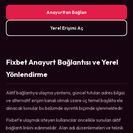
Anayurttan Bağlan
Yerel Erişimi Aç
Fixbet Anayurt Bağlantısı ve Yerel
Yönlendirme
Aktif bağlantıya ulaşma yöntemi, güncel tutulan adres bilgisi
ve alternatif erişim kanalı olmak üzere üç temel başlıkta ele
alınacak konular bu bölümde ayrıntılı biçimde işlenmektedir.
Fixbet'e ulaşmak isteyen kullanıcılar öncelikle sunulan aktif
bağlantı linkini edinmelidir. Alan adı düzenlemeleri ve teknik