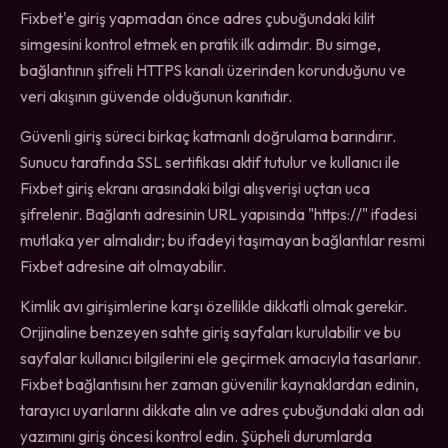
Fixbet'e giriş yapmadan önce adres çubuğundaki kilit
simgesini kontrol etmek en pratik ilk adımdır. Bu simge,
bağlantının şifreli HTTPS kanalı üzerinden korunduğunu ve
veri akışının güvende olduğunun kanıtıdır.
Güvenli giriş süreci birkaç katmanlı doğrulama barındırır.
Sunucu tarafında SSL sertifikası aktif tutulur ve kullanıcı ile
Fixbet giriş ekranı arasındaki bilgi alışverişi uçtan uca
şifrelenir. Bağlantı adresinin URL yapısında "https://" ifadesi
mutlaka yer almalıdır; bu ifadeyi taşımayan bağlantılar resmi
Fixbet adresine ait olmayabilir.
Kimlik avı girişimlerine karşı özellikle dikkatli olmak gerekir.
Orijinaline benzeyen sahte giriş sayfaları kurulabilir ve bu
sayfalar kullanıcı bilgilerini ele geçirmek amacıyla tasarlanır.
Fixbet bağlantısını her zaman güvenilir kaynaklardan edinin,
tarayıcı uyarılarını dikkate alın ve adres çubuğundaki alan adı
yazımını giriş öncesi kontrol edin. Şüpheli durumlarda