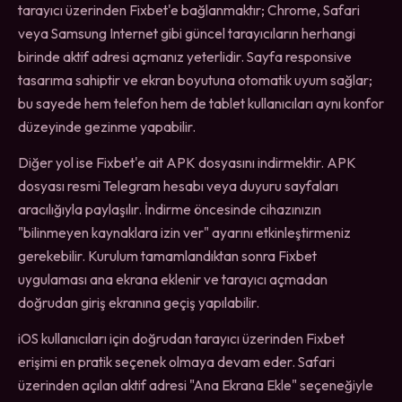
tarayıcı üzerinden Fixbet'e bağlanmaktır; Chrome, Safari
veya Samsung Internet gibi güncel tarayıcıların herhangi
birinde aktif adresi açmanız yeterlidir. Sayfa responsive
tasarıma sahiptir ve ekran boyutuna otomatik uyum sağlar;
bu sayede hem telefon hem de tablet kullanıcıları aynı konfor
düzeyinde gezinme yapabilir.
Diğer yol ise Fixbet'e ait APK dosyasını indirmektir. APK
dosyası resmi Telegram hesabı veya duyuru sayfaları
aracılığıyla paylaşılır. İndirme öncesinde cihazınızın
"bilinmeyen kaynaklara izin ver" ayarını etkinleştirmeniz
gerekebilir. Kurulum tamamlandıktan sonra Fixbet
uygulaması ana ekrana eklenir ve tarayıcı açmadan
doğrudan giriş ekranına geçiş yapılabilir.
iOS kullanıcıları için doğrudan tarayıcı üzerinden Fixbet
erişimi en pratik seçenek olmaya devam eder. Safari
üzerinden açılan aktif adresi "Ana Ekrana Ekle" seçeneğiyle