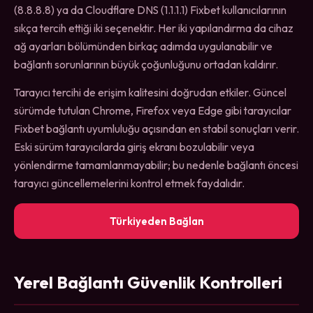
(8.8.8.8) ya da Cloudflare DNS (1.1.1.1) Fixbet kullanıcılarının
sıkça tercih ettiği iki seçenektir. Her iki yapılandırma da cihaz
ağ ayarları bölümünden birkaç adımda uygulanabilir ve
bağlantı sorunlarının büyük çoğunluğunu ortadan kaldırır.
Tarayıcı tercihi de erişim kalitesini doğrudan etkiler. Güncel
sürümde tutulan Chrome, Firefox veya Edge gibi tarayıcılar
Fixbet bağlantı uyumluluğu açısından en stabil sonuçları verir.
Eski sürüm tarayıcılarda giriş ekranı bozulabilir veya
yönlendirme tamamlanmayabilir; bu nedenle bağlantı öncesi
tarayıcı güncellemelerini kontrol etmek faydalıdır.
Türkiyeden Bağlan
Yerel Bağlantı Güvenlik Kontrolleri