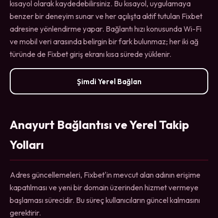
kısayol olarak kaydedebilirsiniz. Bu kısayol, uygulamaya
benzer bir deneyim sunar ve her açılışta aktif tutulan Fixbet
adresine yönlendirme yapar. Bağlantı hızı konusunda Wi-Fi
ve mobil veri arasında belirgin bir fark bulunmaz; her iki ağ
türünde de Fixbet giriş ekranı kısa sürede yüklenir.
Şimdi Yerel Bağlan
Anayurt Bağlantısı ve Yerel Takip
Yolları
Adres güncellemeleri, Fixbet'in mevcut alan adının erişime
kapatılması ve yeni bir domain üzerinden hizmet vermeye
başlaması sürecidir. Bu süreç kullanıcıların güncel kalmasını
gerektirir.