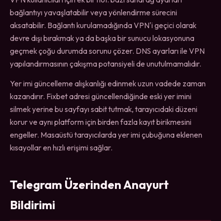
bağlantıyı yavaşlatabilir veya yönlendirme sürecini
aksatabilir. Bağlantı kurulamadığında VPN'i geçici olarak
devre dışı bırakmak ya da başka bir sunucu lokasyonuna
geçmek çoğu durumda sorunu çözer. DNS ayarları ile VPN
yapılandırmasının çakışma potansiyeli de unutulmamalıdır.
Yer imi güncelleme alışkanlığı edinmek uzun vadede zaman
kazandırır. Fixbet adresi güncellendiğinde eski yer imini
silmek yerine bu sayfayı sabit tutmak, tarayıcıdaki düzeni
korur ve aynı platform için birden fazla kayıt birikmesini
engeller. Masaüstü tarayıcılarda yer imi çubuğuna eklenen
kısayollar en hızlı erişimi sağlar.
Telegram Üzerinden Anayurt
Bildirimi