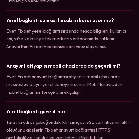
Fixbet için yerel hızı artırır.
Yerel bağlantı sonrası hesabım korunuyor mu?
Evet, Fixbet yerel bağlantı sırasında hesap bilgileri, kullanıcı
adı, şifre ve bakiye tek merkezi veritabanında saklanır.
Anayurttan Fixbet hesabınıza sorunsuz ulaşırsınız.
Anayurt altyapısı mobil cihazlarda da geçerli mi?
Evet, Fixbet anayurt bağlantısı altyapısı mobil cihazlarda
masaüstüyle aynı yerel deneyimi sunar. Mobil tarayıcıdan
Fixbet bağlantısı Türkçe olarak çalışır.
Yerel bağlantı güvenli mi?
Tarayıcı adres çubuğundaki kilit simgesi SSL sertifikasının aktif
olduğunu gösterir. Fixbet anayurt bağlantısı HTTPS
protokolüyle sunulur ve veri iletimi şifreli tutulur.