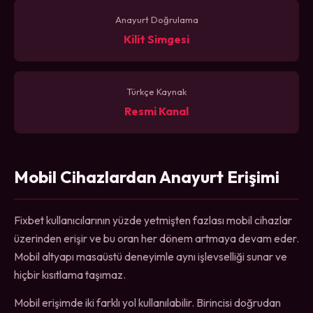
Anayurt Doğrulama
Kilit Simgesi
Türkçe Kaynak
Resmi Kanal
Mobil Cihazlardan Anayurt Erişimi
Fixbet kullanıcılarının yüzde yetmişten fazlası mobil cihazlar
üzerinden erişir ve bu oran her dönem artmaya devam eder.
Mobil altyapı masaüstü deneyimle aynı işlevselliği sunar ve
hiçbir kısıtlama taşımaz.
Mobil erişimde iki farklı yol kullanılabilir. Birincisi doğrudan