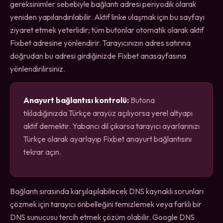
gereksinimler sebebiyle bağlantı adresi periyodik olarak
yeniden yapılandırılabilir. Aktif linke ulaşmak için bu sayfayı
ziyaret etmek yeterlidir; tüm butonlar otomatik olarak aktif
Fixbet adresine yönlendirir. Tarayıcınızın adres satırına
doğrudan bu adresi girdiğinizde Fixbet anasayfasına
yönlendirilirsiniz.
Anayurt bağlantısı kontrolü:
Butona
tıkladığınızda Türkçe arayüz açılıyorsa yerel altyapı
aktif demektir. Yabancı dil çıkarsa tarayıcı ayarlarınızı
Türkçe olarak ayarlayıp Fixbet anayurt bağlantısını
tekrar açın.
Bağlantı sırasında karşılaşılabilecek DNS kaynaklı sorunları
çözmek için tarayıcı önbelleğini temizlemek veya farklı bir
DNS sunucusu tercih etmek çözüm olabilir. Google DNS