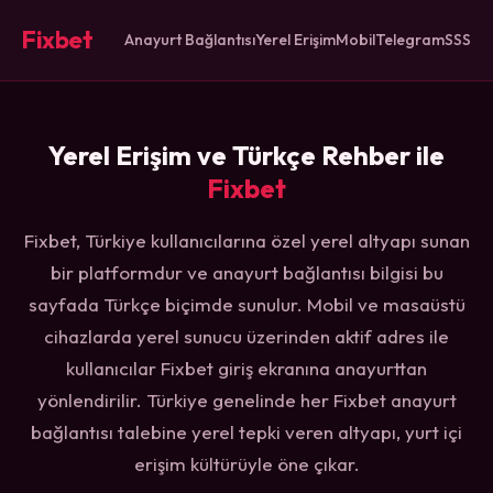
Fixbet
Anayurt Bağlantısı
Yerel Erişim
Mobil
Telegram
SSS
Yerel Erişim ve Türkçe Rehber ile
Fixbet
Fixbet, Türkiye kullanıcılarına özel yerel altyapı sunan
bir platformdur ve anayurt bağlantısı bilgisi bu
sayfada Türkçe biçimde sunulur. Mobil ve masaüstü
cihazlarda yerel sunucu üzerinden aktif adres ile
kullanıcılar Fixbet giriş ekranına anayurttan
yönlendirilir. Türkiye genelinde her Fixbet anayurt
bağlantısı talebine yerel tepki veren altyapı, yurt içi
erişim kültürüyle öne çıkar.