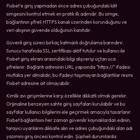
Fixbet'e giriş yapmadan önce adres çubuğundaki kilit
simgesini kontrol etmek en pratik ilk adımdır. Bu simge,
bağlantının şifreli HTTPS kanalı üzerinden korunduğunu ve
veri akışının güvende olduğunun kanıtıdır.
Güvenli giriş süreci birkaç katmanlı doğrulama barındırır.
Sunucu tarafında SSL sertifikası aktif tutulur ve kullanıcı ile
Fixbet giriş ekranı arasındaki bilgi alışverişi uçtan uca
şifrelenir. Bağlantı adresinin URL yapısında "https://" ifadesi
mutlaka yer almalıdır; bu ifadeyi taşımayan bağlantılar resmi
Fixbet adresine ait olmayabilir.
Kimlik avı girişimlerine karşı özellikle dikkatli olmak gerekir.
Orijinaline benzeyen sahte giriş sayfaları kurulabilir ve bu
sayfalar kullanıcı bilgilerini ele geçirmek amacıyla tasarlanır.
Fixbet bağlantısını her zaman güvenilir kaynaklardan edinin,
tarayıcı uyarılarını dikkate alın ve adres çubuğundaki alan adı
yazımını giriş öncesi kontrol edin. Şüpheli durumlarda