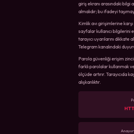
giriş ekranı arasındaki bilgi
almalıdır; bu ifadeyi taşıma
Kimlik avı girişimlerine karşı
sayfalar kullanıcı bilgileri
tarayıcı uyarılarını dikkate
Telegram kanalındaki duyurul
Parola güvenliği erişim zinc
farklı parolalar kullanmak v
ölçüde artırır. Tarayıcıda k
alışkanlıktır.
P
HTT
Anayur