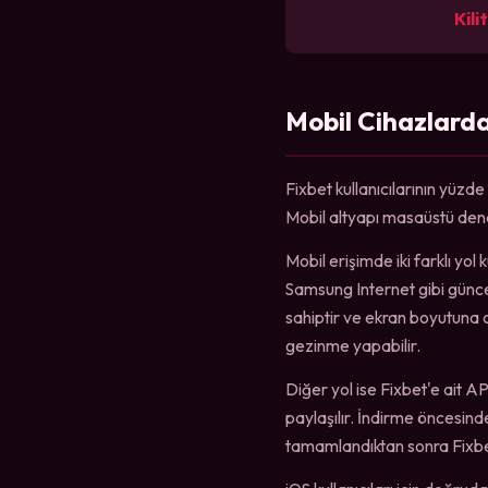
Kili
Mobil Cihazlarda
Fixbet kullanıcılarının yüz
Mobil altyapı masaüstü deney
Mobil erişimde iki farklı yol
Samsung Internet gibi güncel
sahiptir ve ekran boyutuna 
gezinme yapabilir.
Diğer yol ise Fixbet'e ait 
paylaşılır. İndirme öncesind
tamamlandıktan sonra Fixbet