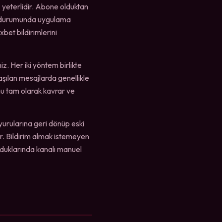
 yeterlidir. Abone olduktan
esi durumunda uygulama
xbet bildirimlerini
z. Her iki yöntem birlikte
laşılan mesajlarda genellikle
umu tam olarak kavrar ve
yurularına geri dönüp eski
ar. Bildirim almak istemeyen
duyduklarında kanalı manuel