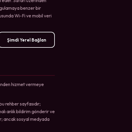
m eder. Safari üzerinden
 uygulamaya benzer bir
nusunda Wi-Fi ve mobil veri
Şimdi Yerel Bağlan
erinden hizmet vermeye
bu rehber sayfasıdır;
lı anlık bildirim gönderir ve
lir; ancak sosyal medyada