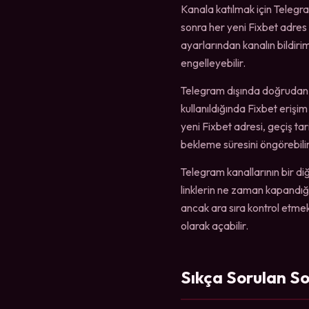
Kanala katılmak için Telegr
sonra her yeni Fixbet adres
ayarlarından kanalın bildirim
engelleyebilir.
Telegram dışında doğrudan bu 
kullanıldığında Fixbet erişim
yeni Fixbet adresi, geçiş tar
bekleme süresini öngörebilir
Telegram kanallarının bir d
linklerin ne zaman kapandığı
ancak ara sıra kontrol etmek 
olarak açabilir.
Sıkça Sorulan So