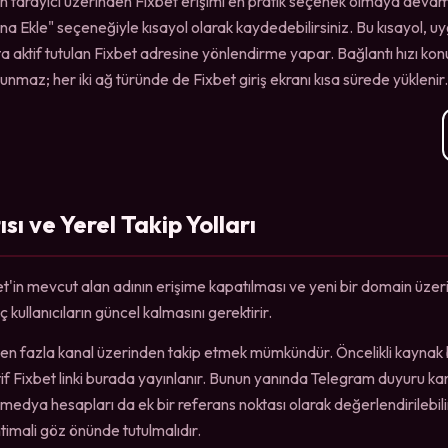
udan tarayıcı üzerinden Fixbet erişimi en pratik seçenek olmaya deva
ana Ekle" seçeneğiyle kısayol olarak kaydedebilirsiniz. Bu kısayol,
a aktif tutulan Fixbet adresine yönlendirme yapar. Bağlantı hızı ko
lunmaz; her iki ağ türünde de Fixbet giriş ekranı kısa sürede yüklenir.
ı ve Yerel Takip Yolları
t'in mevcut alan adının erişime kapatılması ve yeni bir domain üz
 kullanıcıların güncel kalmasını gerektirir.
den fazla kanal üzerinden takip etmek mümkündür. Öncelikli kaynak 
f Fixbet linki burada yayınlanır. Bunun yanında Telegram duyuru kana
edya hesapları da ek bir referans noktası olarak değerlendirilebi
timali göz önünde tutulmalıdır.