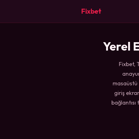
Fixbet
Yerel 
Fixbet, 
anayur
masaüstü c
giriş ekra
bağlantısı 