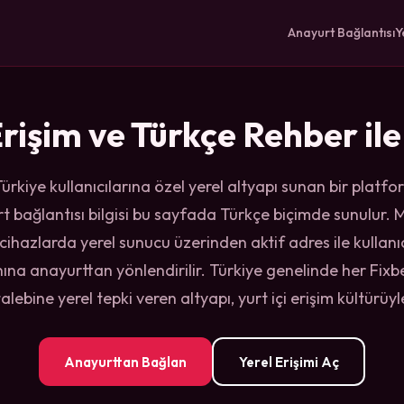
Anayurt Bağlantısı
Y
Erişim ve Türkçe Rehber il
Türkiye kullanıcılarına özel yerel altyapı sunan bir platf
t bağlantısı bilgisi bu sayfada Türkçe biçimde sunulur. M
ihazlarda yerel sunucu üzerinden aktif adres ile kullanıc
nına anayurttan yönlendirilir. Türkiye genelinde her Fix
talebine yerel tepki veren altyapı, yurt içi erişim kültürüyl
Anayurttan Bağlan
Yerel Erişimi Aç