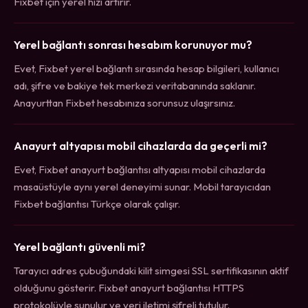
Fixbet için yerel hızı artırır.
Yerel bağlantı sonrası hesabım korunuyor mu?
Evet, Fixbet yerel bağlantı sırasında hesap bilgileri, kullanıcı
adı, şifre ve bakiye tek merkezi veritabanında saklanır.
Anayurttan Fixbet hesabınıza sorunsuz ulaşırsınız.
Anayurt altyapısı mobil cihazlarda da geçerli mi?
Evet, Fixbet anayurt bağlantısı altyapısı mobil cihazlarda
masaüstüyle aynı yerel deneyimi sunar. Mobil tarayıcıdan
Fixbet bağlantısı Türkçe olarak çalışır.
Yerel bağlantı güvenli mi?
Tarayıcı adres çubuğundaki kilit simgesi SSL sertifikasının aktif
olduğunu gösterir. Fixbet anayurt bağlantısı HTTPS
protokolüyle sunulur ve veri iletimi şifreli tutulur.