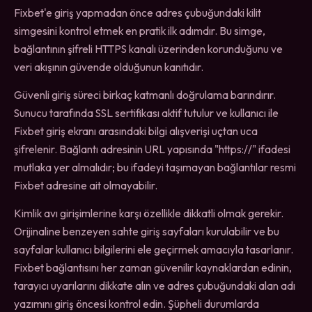
Fixbet'e giriş yapmadan önce adres çubuğundaki kilit
simgesini kontrol etmek en pratik ilk adımdır. Bu simge,
bağlantının şifreli HTTPS kanalı üzerinden korunduğunu ve
veri akışının güvende olduğunun kanıtıdır.
Güvenli giriş süreci birkaç katmanlı doğrulama barındırır.
Sunucu tarafında SSL sertifikası aktif tutulur ve kullanıcı ile
Fixbet giriş ekranı arasındaki bilgi alışverişi uçtan uca
şifrelenir. Bağlantı adresinin URL yapısında "https://" ifadesi
mutlaka yer almalıdır; bu ifadeyi taşımayan bağlantılar resmi
Fixbet adresine ait olmayabilir.
Kimlik avı girişimlerine karşı özellikle dikkatli olmak gerekir.
Orijinaline benzeyen sahte giriş sayfaları kurulabilir ve bu
sayfalar kullanıcı bilgilerini ele geçirmek amacıyla tasarlanır.
Fixbet bağlantısını her zaman güvenilir kaynaklardan edinin,
tarayıcı uyarılarını dikkate alın ve adres çubuğundaki alan adı
yazımını giriş öncesi kontrol edin. Şüpheli durumlarda