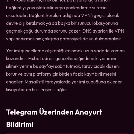
bağlantıyı yavaşlatabilir veya yönlendirme sürecini
aksatabilir. Bağlantı kurulamadığında VPN'i geçici olarak
devre dışı bırakmak ya da başka bir sunucu lokasyonuna
geçmek çoğu durumda sorunu çözer. DNS ayarları ile VPN
yapılandırmasının çakışma potansiyeli de unutulmamalıdır.
Yer imi güncelleme alışkanlığı edinmek uzun vadede zaman
kazandırır. Fixbet adresi güncellendiğinde eski yer imini
silmek yerine bu sayfayı sabit tutmak, tarayıcıdaki düzeni
korur ve aynı platform için birden fazla kayıt birikmesini
engeller. Masaüstü tarayıcılarda yer imi çubuğuna eklenen
kısayollar en hızlı erişimi sağlar.
Telegram Üzerinden Anayurt
Bildirimi