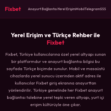
Fixbet
Anayurt Bağlantısı
Yerel Erişim
Mobil
Telegram
SSS
Yerel Erişim ve Türkçe Rehber ile
Fixbet
Fixbet, Türkiye kullanıcılarına özel yerel altyapı sunan
bir platformdur ve anayurt bağlantısı bilgisi bu
sayfada Türkçe biçimde sunulur. Mobil ve masaüstü
cihazlarda yerel sunucu üzerinden aktif adres ile
kullanıcılar Fixbet giriş ekranına anayurttan
yönlendirilir. Türkiye genelinde her Fixbet anayurt
bağlantısı talebine yerel tepki veren altyapı, yurt içi
erişim kültürüyle öne çıkar.