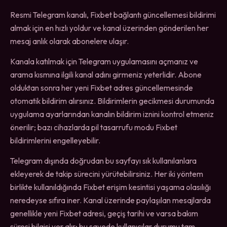
Resmi Telegram kanalı, Fixbet bağlantı güncellemesi bildirimi
almak için en hızlı yoldur ve kanal üzerinden gönderilen her
mesaj anlık olarak abonelere ulaşır.
Kanala katılmak için Telegram uygulamasını açmanız ve
arama kısmına ilgili kanal adını girmeniz yeterlidir. Abone
olduktan sonra her yeni Fixbet adres güncellemesinde
otomatik bildirim alırsınız. Bildirimlerin gecikmesi durumunda
uygulama ayarlarından kanalın bildirim iznini kontrol etmeniz
önerilir; bazı cihazlarda pil tasarrufu modu Fixbet
bildirimlerini engelleyebilir.
Telegram dışında doğrudan bu sayfayı sık kullanılanlara
ekleyerek de takip sürecini yürütebilirsiniz. Her iki yöntem
birlikte kullanıldığında Fixbet erişim kesintisi yaşama olasılığı
neredeyse sıfıra iner. Kanal üzerinde paylaşılan mesajlarda
genellikle yeni Fixbet adresi, geçiş tarihi ve varsa bakım
süresi bilgisi yer alır; bu sayede kullanıcılar durumu tam