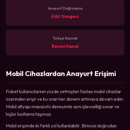
Anayurt Doğrulama
Kilit Simgesi
Türkçe Kaynak
Resmi Kanal
Mobil Cihazlardan Anayurt Erişimi
Fixbet kullanıcılarının yüzde yetmişten fazlası mobil cihazlar
üzerinden erişir ve bu oran her dönem artmaya devam eder.
Mobil altyapı masaüstü deneyimle aynı işlevselliği sunar ve
hiçbir kısıtlama taşımaz.
Mobil erişimde iki farklı yol kullanılabilir. Birincisi doğrudan